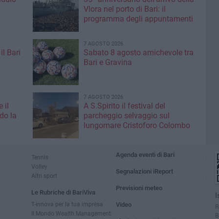
Vlora nel porto di Bari: il
programma degli appuntamenti
7 AGOSTO 2026
il Bari
Sabato 8 agosto amichevole tra
Bari e Gravina
7 AGOSTO 2026
 il
A S.Spirito il festival del
do la
parcheggio selvaggio sul
lungomare Cristoforo Colombo
Agenda eventi di Bari
Tennis
Volley
Segnalazioni iReport
Altri sport
Previsioni meteo
Le Rubriche di BariViva
I
T-innova per la tua impresa
Video
R
Il Mondo Wealth Management
B