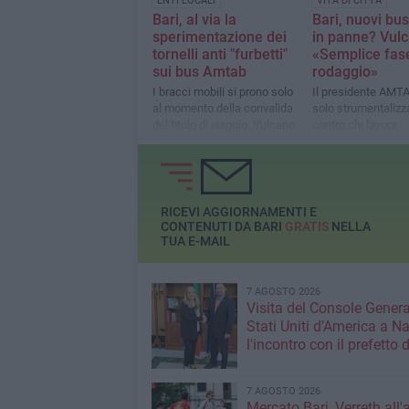
ENTI LOCALI
VITA DI CITTÀ
Bari, al via la
Bari, nuovi bu
sperimentazione dei
in panne? Vulc
tornelli anti "furbetti"
«Semplice fase
sui bus Amtab
rodaggio»
I bracci mobili si prono solo
Il presidente AMT
al momento della convalida
solo strumentalizz
del titolo di viaggio. Vulcano:
contro chi lavora
«I controllori aiuteranno i
quotidianamente»
cittadini ad abituarsi»
RICEVI AGGIORNAMENTI E
CONTENUTI DA BARI
GRATIS
NELLA
TUA E-MAIL
7 AGOSTO 2026
Visita del Console Genera
Stati Uniti d’America a Na
l'incontro con il prefetto d
7 AGOSTO 2026
Mercato Bari, Verreth all'