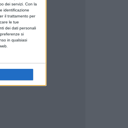
o dei servizi.
Con la
e identificazione
er il trattamento per
icare le tue
ti dei dati personali
 preferenze si
nso in qualsiasi
 web.