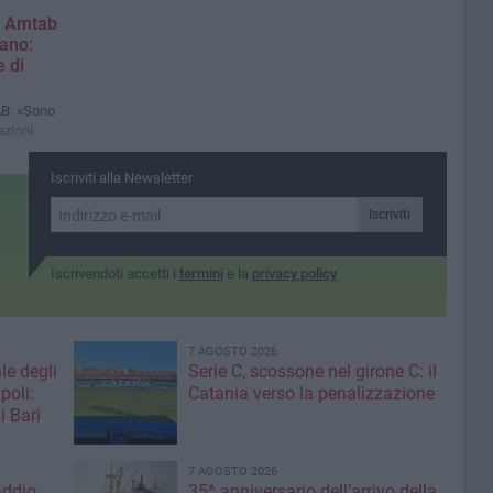
s Amtab
ano:
 di
AB: «Sono
azioni
Iscriviti alla Newsletter
Iscriviti
Iscrivendoti accetti i
termini
e la
privacy policy
7 AGOSTO 2026
le degli
Serie C, scossone nel girone C: il
poli:
Catania verso la penalizzazione
i Bari
7 AGOSTO 2026
addio
35^ anniversario dell’arrivo della