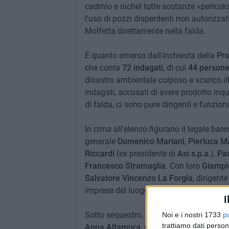
cadmio e nichel tutte sostanze «perico
l'uso di pozzi disperdenti non autorizzat
Molfetta direttamente nella falda.
È quanto emerso dall'inchiesta della
Pro
che conta
72 indagati
, di cui
44 persone
disastro ambientale colposo e scarico illeci
indagati, accusati di avere prodotto inq
di falda, ci sono pure dirigenti e funzion
In cima all'elenco figurano il legale bar
generale
Domenico Mariani
,
Pierluca M
Riccardi
(ex presidente di
Asi s.p.a.
),
Pao
Francesco Stramaglia
. Con loro
Giampie
Salvatore Vincenzo La Forgia
, dirigente
imprese del luogo.
I
Sotto sequestro, su ordine del giudice pe
Noi e i nostri 1733
p
trattiamo dati person
Anna Altamura
, sono finiti ieri beni pe