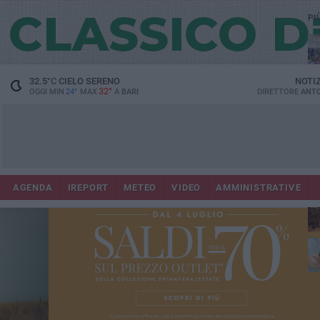
PI
32.5
°C
CIELO SERENO
NOTI
32°
OGGI MIN
24°
MAX
A
BARI
DIRETTORE
ANTO
Lec
Co
AGENDA
IREPORT
METEO
VIDEO
AMMINISTRATIVE
fuo