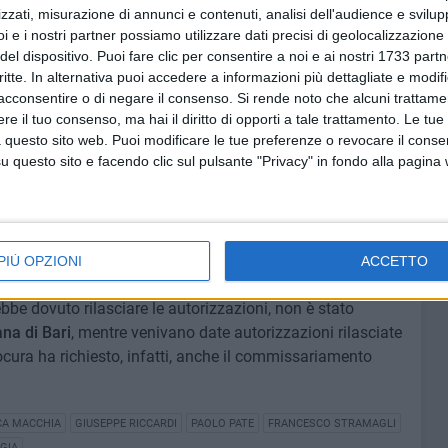
zzati, misurazione di annunci e contenuti, analisi dell'audience e svilupp
 pozzi disperdenti
di cui
10 abusivi
. L'inchiesta è partita
i e i nostri partner possiamo utilizzare dati precisi di geolocalizzazione 
Molfetta», ha spiegato ieri il capo della Procura tranese,
del dispositivo. Puoi fare clic per consentire a noi e ai nostri 1733 partn
 «qualità dello scarico che finiva direttamente nell'acqua di
critte. In alternativa puoi accedere a informazioni più dettagliate e modif
acconsentire o di negare il consenso.
Si rende noto che alcuni trattamen
e il tuo consenso, ma hai il diritto di opporti a tale trattamento. Le tue
rdinata dal sostituto procuratore
Marco Gambardella,
si è
 questo sito web. Puoi modificare le tue preferenze o revocare il conse
questo sito e facendo clic sul pulsante "Privacy" in fondo alla pagina
amenti. I risultati hanno mostrato «uno sforamento dei
 diecimila volte rispetto alle concentrazioni soglia di
ontinuato Nitti - e riteniamo che i presidi che avrebbero
lle aziende, non siano stati messi in essere
PIÙ OPZIONI
ACCETTO
ebbe dovuto rilasciare le autorizzazioni, non è stato
na di Bari
, mentre venivano date autorizzazioni rilasciate
ocura ha richiesto, infatti, anche il commissariamento
CA MACCHIA
GIUSEPPE RICCARDI
PAOLO PATE
FRANCESCO STRAMAGLI
GIA