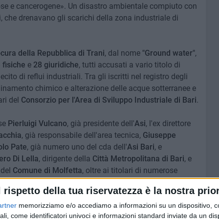
lose e cancerogene». Un disastro ambientale compiuto con
i, che drenavano gli scarichi della zona industriale di
cura della Repubblica di Trani
, dal nome
"Ground water"
,
 fisiche
e
28 giuridiche
, tutti accusati a vario titolo di
to di reflui industriali. Tra gli iscritti nel registro degli
uinamento chimico e alterazione delle acque sotterranee e
ari del
Consorzio per l'Area di Sviluppo Industriale di Bari
.
ese
Pierluigi Vulcano
, già presidente dell'
Asi
, l'ex direttore
acchia
, già responsabile dell'area tecnica,
Giuseppe
lo Pate
, già numero uno del cda dell'
Asi Bari
, e
ro Di Lella
, dirigente della
Città Metropolitana di Bari
, e
 del
Comune di Molfetta
, oltre ai titolari di numerose
l rispetto della tua riservatezza è la nostra prior
r le indagini preliminari del
Tribunale di Trani, Lucia
artner
memorizziamo e/o accediamo a informazioni su un dispositivo, c
ali, come identificatori univoci e informazioni standard inviate da un di
r un valore complessivo di
150 milioni di euro
. Si tratta di