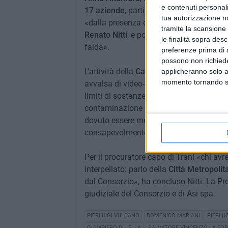
e contenuti personali
17 aziende
, parti di altre
5 imprese
e
11
tua autorizzazione no
«dalla presenza di molteplici impianti a 
tramite la scansione 
Renato Nitti
, e poi si è sviluppata sulla
le finalità sopra des
falda».
preferenze prima di 
possono non richieder
L'attività della
Capitaneria di Porto
, coo
applicheranno solo a
momento tornando su 
avvalsa di video-ispezioni e di campion
limiti di sostanze inquinanti fino a oltre
contaminazione stabilite per legge - ha c
dovuto essere messi in atto, dal'Asi e da
consapevolmente».
Per il procuratore capo di Trani «chi avr
interpellato: parlo della
Città Metropolita
dal Consorzio», ha concluso Nitti. La Pr
giudiziale del Consorzio e di Asi spa.
PIERLUIGI VULCANO
DOMENICO MARIANI
PIERLU
GIAMPIERO DI LELLA
SALVATORE VINCENZO LA FOR