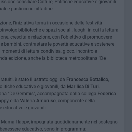
ione consiliare Culture, Politiche educative e giovanili
iali e pasticcerie cittadine.
one, l'iniziativa torna in occasione delle festività
volge biblioteche e spazi sociali, luoghi in cui la lettura
e, crescita e relazione, con l'obiettivo di promuovere
e bambini, contrastare le povertà educative e sostenere
 momenti di lettura condivisa, gioco, incontro e
conda edizione, anche la biblioteca metropolitana "De
atuiti, è stato illustrato oggi da
Francesca Bottalico
,
litiche educative e giovanili, da
Marilisa Di Turi
,
itana "De Gemmis", accompagnata dalla collega
Federica
ppy e da
Valeria Amoruso
, componente della
e educative e giovanili.
a di Mama Happy, impegnata quotidianamente nel sostegno
el benessere educativo, sono in programma: