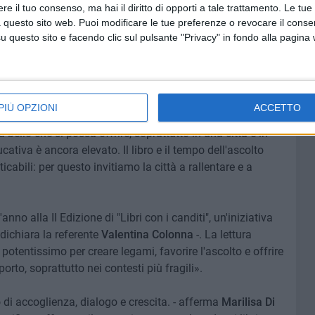
e il tuo consenso, ma hai il diritto di opporti a tale trattamento. Le tue
mma.
 questo sito web. Puoi modificare le tue preferenze o revocare il conse
questo sito e facendo clic sul pulsante "Privacy" in fondo alla pagina
 rilanciare un messaggio educativo di pace, incontro e
esca Bottalico
- che vada oltre l'approccio consumistico e
 un tempo dedicato, lo spazio al dialogo intergenerazionale
ll'adolescenza e delle famiglie sempre più vulnerabili.
PIÙ OPZIONI
ACCETTO
 bello che si possa offrire, soprattutto in una città e in
ucativa è ancora elevato. Il libro e il tempo dell'ascolto
cabili: per questo invitiamo la città a rallentare e a
no alla II Edizione di "Libri con i canditi", un'iniziativa
dichiara la referente
Valentina Colonna
-. La lettura
tentissimo per creare legami, favorire l'ascolto e offrire
orto, soprattutto nei contesti più fragili».
 di accoglienza, dialogo e crescita. - afferma
Marilisa Di