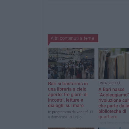
Altri contenuti a tema
Bari si trasforma in
VITA DI CITTÀ
una libreria a cielo
A Bari nasce
aperto: tre giorni di
“Adoleggiamo”:
incontri, letture e
rivoluzione cul
dialoghi sul mare
che parte dall
biblioteche di
In programma da venerdì 17
quartiere
a domenica 19 luglio
Oggi l'inaugurazion
progetto presso la