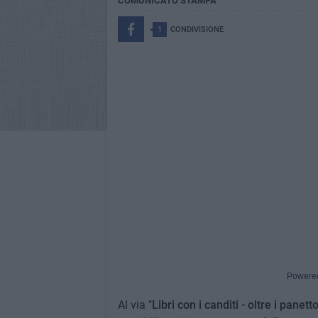
COMUNICATO STAMPA
1
CONDIVISIONE
Powere
Al via "
Libri con i canditi - oltre i panet