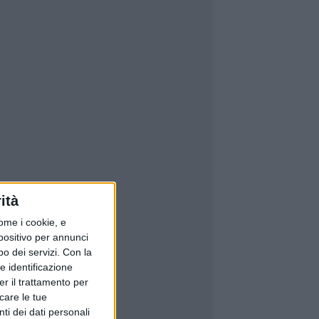
ità
ome i cookie, e
spositivo per annunci
o dei servizi.
Con la
e identificazione
er il trattamento per
icare le tue
ti dei dati personali