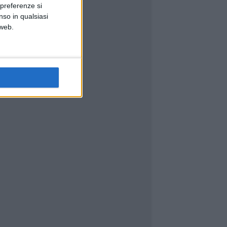
 preferenze si
nso in qualsiasi
 web.