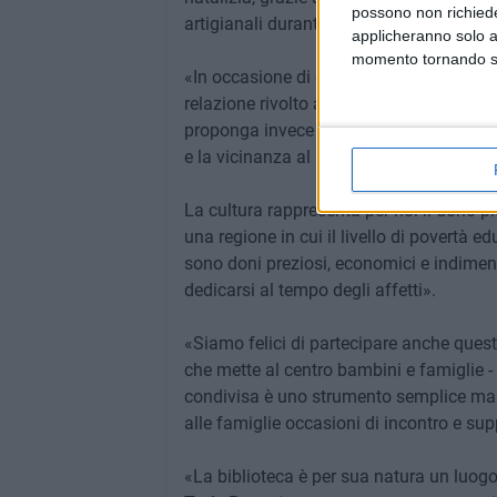
possono non richieder
artigianali durante le attività in progra
applicheranno solo a
momento tornando su 
«In occasione di questo Natale vogliamo
relazione rivolto alla città - spiega
Franc
proponga invece la cura delle relazioni,
e la vicinanza al mondo dell'infanzia, de
La cultura rappresenta per noi il dono più
una regione in cui il livello di povertà ed
sono doni preziosi, economici e indimenti
dedicarsi al tempo degli affetti».
«Siamo felici di partecipare anche quest'an
che mette al centro bambini e famiglie - 
condivisa è uno strumento semplice ma po
alle famiglie occasioni di incontro e supp
«La biblioteca è per sua natura un luogo