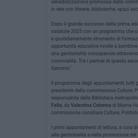
sensibilizzazione promossa dalla commiss
in rete con librerie, biblioteche, spazi soc
Dopo il grande successo della prima edizi
natalizie 2025 con un programma che coin
è quotidianamente strumento di formazion
opportunità educative rivolte a bambine 
una genitorialità consapevole attraverso
convivialità. Tra i partner di questa se
Gemmis".
Il programma degli appuntamenti, tutti gr
presidente della commissione Culture, Po
responsabile della Biblioteca metropol
Fella
, da
Valentina Colonna
di Mama Ha
commissione consiliare Culture, Politich
I primi appuntamenti di lettura, a cur
alla genitorialità e nella promozione d