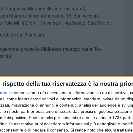
Hub Paripasso Madonnella, via Positano 1;
pazio Mamme, largo Annunziata 15, Bari vecchia;
 Polo Mille Giorni, Traversa III, via Trento, San Paolo.
bambine dai 3 ai 6 anni.
svolgeranno presso la Biblioteca metropolitana "De
cchia:
ma natalizio per bambini/e dai 3 ai 7 anni:
l rispetto della tua riservatezza è la nostra prior
artner
memorizziamo e/o accediamo a informazioni su un dispositivo, c
ali, come identificatori univoci e informazioni standard inviate da un di
ole e fabulazione per bambini/e e ragazzi/e dai 5 ai 12
zzati, misurazione di annunci e contenuti, analisi dell'audience e svilupp
i e i nostri partner possiamo utilizzare dati precisi di geolocalizzazione 
del dispositivo. Puoi fare clic per consentire a noi e ai nostri 1733 partn
critte. In alternativa puoi accedere a informazioni più dettagliate e modif
da momenti di convivialità e da una dolce merenda
acconsentire o di negare il consenso.
Si rende noto che alcuni trattamen
la storica Pasticceria "Isa", che offrirà panettoni