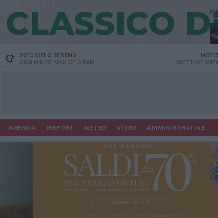
PI
Lec
26
°C
CIELO SERENO
NOTI
32°
OGGI MIN
25°
MAX
A
BARI
DIRETTORE
ANTO
AGENDA
IREPORT
METEO
VIDEO
AMMINISTRATIVE
ri
fuo