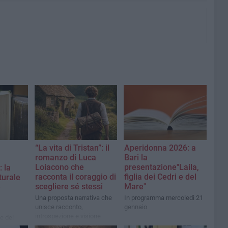
“La vita di Tristan”: il
Aperidonna 2026: a
romanzo di Luca
Bari la
Loiacono che
presentazione"Laila,
 la
racconta il coraggio di
figlia dei Cedri e del
turale
scegliere sé stessi
Mare"
e
Una proposta narrativa che
In programma mercoledì 21
unisce racconto,
gennaio
introspezione e visione
e del