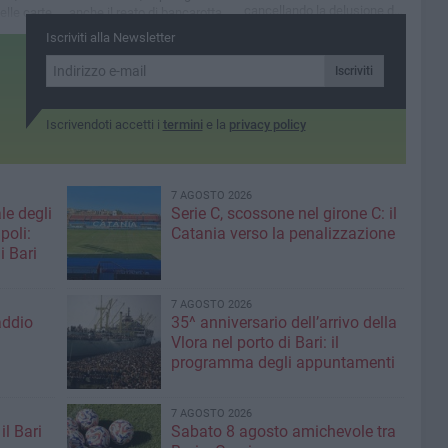
cancellando la delusione del
elle carte
anche il reato di bancarotta
16 luglio
ossimo
fraudolenta
Iscriviti alla Newsletter
Iscriviti
Iscrivendoti accetti i
termini
e la
privacy policy
7 AGOSTO 2026
le degli
Serie C, scossone nel girone C: il
poli:
Catania verso la penalizzazione
i Bari
7 AGOSTO 2026
addio
35^ anniversario dell’arrivo della
Vlora nel porto di Bari: il
programma degli appuntamenti
7 AGOSTO 2026
il Bari
Sabato 8 agosto amichevole tra