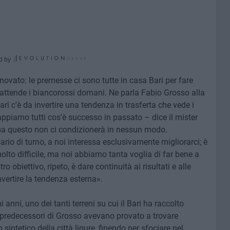
d by
nnovato: le premesse ci sono tutte in casa Bari per fare
 attende i biancorossi domani. Ne parla Fabio Grosso alla
Bari c'è da invertire una tendenza in trasferta che vede i
ppiamo tutti cos'è successo in passato – dice il mister
ma questo non ci condizionerà in nessun modo.
io di turno, a noi interessa esclusivamente migliorarci; è
olto difficile, ma noi abbiamo tanta voglia di far bene a
o obiettivo, ripeto, è dare continuità ai risultati e alle
vertire la tendenza esterna».
 anni, uno dei tanti terreni su cui il Bari ha raccolto
i predecessori di Grosso avevano provato a trovare
 sintetico della città ligure, finendo per sfociare nel