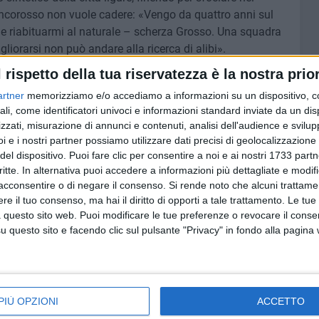
biancorosso non vuole cadere: «Vengo da quattro anni sul
cile riabituarmi al naturale – scherza Grosso. Una squadra
liorarsi non può andare alla ricerca di alibi».
l rispetto della tua riservatezza è la nostra prior
ne come spesso gli succede piuttosto abbottonato. L'unica
artner
memorizziamo e/o accediamo a informazioni su un dispositivo, c
 ancora alle prese con l'infortunio e in Liguria non ci
ali, come identificatori univoci e informazioni standard inviate da un di
nza e questo non può farmi che piacere», dice Grosso in
zzati, misurazione di annunci e contenuti, analisi dell'audience e svilupp
colonao e Floro Flores per agire al fianco di Cissé, che
i e i nostri partner possiamo utilizzare dati precisi di geolocalizzazione 
 molto contento per lui, sta migliorando tanto – dice il
del dispositivo. Puoi fare clic per consentire a noi e ai nostri 1733 partn
unque, non interessa chi farà goal o chi farà errori,
critte. In alternativa puoi accedere a informazioni più dettagliate e modif
si alterneranno continuamento durante la stagione. A me
acconsentire o di negare il consenso.
Si rende noto che alcuni trattamen
e il tuo consenso, ma hai il diritto di opporti a tale trattamento. Le tue
. Galano e Kozak? Stanno tornando da infortuni pesanti e
 questo sito web. Puoi modificare le tue preferenze o revocare il conse
condizione. Gli servono minuti per entrare in forma, ma
questo sito e facendo clic sul pulsante "Privacy" in fondo alla pagina
do saranno chiamati in causa. Busellato è recuperato,
 valutare», annuncia il tecnico, che la settimana
i alla convocazione di Basha, Gyomber, Capradossi e
a pensiamo solo alla prossima partita; abbiamo tante
PIÙ OPZIONI
ACCETTO
 assenze parleremo la settimana prossima», conclude