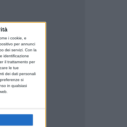
ità
ome i cookie, e
spositivo per annunci
o dei servizi.
Con la
e identificazione
er il trattamento per
icare le tue
ti dei dati personali
 preferenze si
nso in qualsiasi
 web.