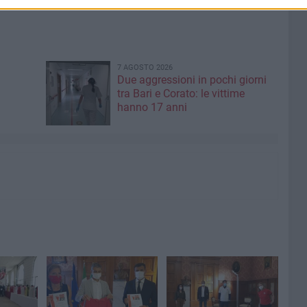
7 AGOSTO 2026
Due aggressioni in pochi giorni
tra Bari e Corato: le vittime
hanno 17 anni