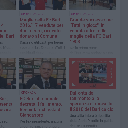
SERVIZI SOCIALI
SERVIZI SOCIALI
Maglie della Fc Bari
Grande successo per
14
2016/'17 vendute per
"Tutti in gioco", in
nno
4mila euro, ricavato
vendita altre mille
del Bari
donato al Comune
maglie della FC Bari
1908
ra
Saranno utilizzati per buoni
io Murat,
spesa e libri. Decaro: «Tutti i
Nella prima parte
gennaio
contributi ricevuti durante
dell'iniziativa andate a ruba
l'emergenza sono simboli di
circa mille pezzi, quattro le
speranza»
librerie aderenti. Ecco dove
e come acquistarle
Dall’onta del
CRONACA
fallimento alla
Bari,
FC Bari, il tribunale
speranza di rinascita:
esenta
decreta il fallimento.
il 2018 del Bari calcio
rocura
Respinta richiesta di
Giancaspro
Una città intera è ripartita
dalla Serie D sotto la guida
rosso,
Per l'ex presidente, ancora
dei De Laurentiis
uto,
ai domiciliari, si prefigura