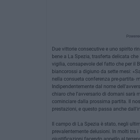
Powere
Due vittorie consecutive e uno spirito ri
bene a La Spezia, trasferta delicata che
vigilia, consapevole del fatto che per il 
biancorossi a digiuno da sette mesi: «Sa
nella consueta conferenza pre-partita- 
Indipendentemente dal nome dell'avversar
chiaro che l'avversario di domani sarà m
cominciare dalla prossima partita. Il nostr
prestazioni, e questo passa anche dall'in
Il campo di La Spezia è stato, negli ultimi
prevalentemente delusioni. In molti tra 
giustificazioni facendo appello al terreno