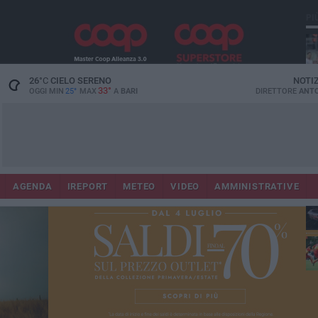
PI
26
°C
CIELO SERENO
NOTI
33°
OGGI MIN
25°
MAX
A
BARI
DIRETTORE
ANTO
AGENDA
IREPORT
METEO
VIDEO
AMMINISTRATIVE