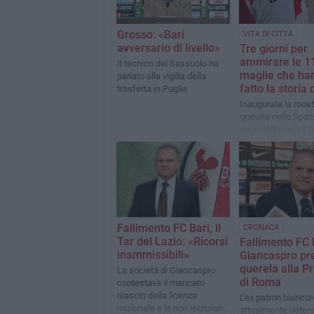
Grosso: «Bari
VITA DI CITTÀ
avversario di livello»
Tre giorni per
ammirare le 1
Il tecnico del Sassuolo ha
maglie che ha
parlato alla vigilia della
fatto la storia 
trasferta in Puglia
Inaugurata la most
gratuita nello Spaz
da oggi fino al 15 
Fallimento FC Bari, il
CRONACA
Tar del Lazio: «Ricorsi
Fallimento FC 
inammissibili»
Giancaspro pr
querela alla P
La società di Giancaspro
di Roma
contestava il mancato
rilascio della licenza
L'ex patron bianco
nazionale e la non iscrizione
attualmente deten