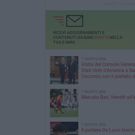
alla Serie B 2018/2019
chiede il riesame d
e l'iscrizione al pr
campionato di B
RICEVI AGGIORNAMENTI E
CONTENUTI DA BARI
GRATIS
NELLA
TUA E-MAIL
7 AGOSTO 2026
Visita del Console Genera
Stati Uniti d’America a Na
l'incontro con il prefetto d
7 AGOSTO 2026
Mercato Bari, Verreth all'
7 AGOSTO 2026
Il portiere De Lucci lascia 