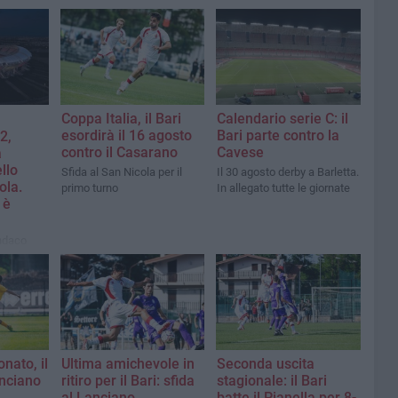
Coppa Italia, il Bari
Calendario serie C: il
esordirà il 16 agosto
Bari parte contro la
2,
contro il Casarano
Cavese
a
llo
Sfida al San Nicola per il
Il 30 agosto derby a Barletta.
ola.
primo turno
In allegato tutte le giornate
 è
indaco
tà di
corso
profilo
nato, il
Ultima amichevole in
Seconda uscita
anciano
ritiro per il Bari: sfida
stagionale: il Bari
al Lanciano
batte il Pianella per 8-