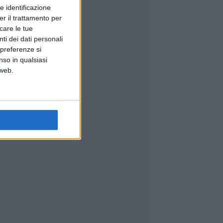
e identificazione
er il trattamento per
icare le tue
ti dei dati personali
 preferenze si
nso in qualsiasi
 web.