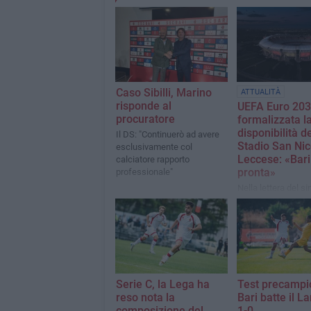
Caso Sibilli, Marino
ATTUALITÀ
risponde al
UEFA Euro 203
procuratore
formalizzata l
disponibilità de
Il DS: "Continuerò ad avere
Stadio San Nic
esclusivamente col
Leccese: «Bari
calciatore rapporto
pronta»
professionale"
Nella lettera del s
richiama la necessi
individuare un per
sostenibile sotto il 
economico
Serie C, la Lega ha
Test precampio
reso nota la
Bari batte il L
composizione del
1-0