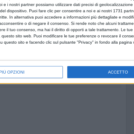
i e i nostri partner possiamo utilizzare dati precisi di geolocalizzazione 
sta alla finestra sulla vicenda che riguarda la Juve Stabia
del dispositivo. Puoi fare clic per consentire a noi e ai nostri 1731 partn
nata decisiva per capire se il club campano avrà la forza
critte. In alternativa puoi accedere a informazioni più dettagliate e modif
mpionato di B o se dovrà rassegnarsi, favorendo così un
acconsentire o di negare il consenso.
Si rende noto che alcuni trattamen
e ripescaggio della SSC Bari.
e il tuo consenso, ma hai il diritto di opporti a tale trattamento. Le tue
 questo sito web. Puoi modificare le tue preferenze o revocare il conse
questo sito e facendo clic sul pulsante "Privacy" in fondo alla pagina
6 AGOSTO 2026
i,
La parata musicale Bembé sotto
se
le stelle di Bari
PIÙ OPZIONI
ACCETTO