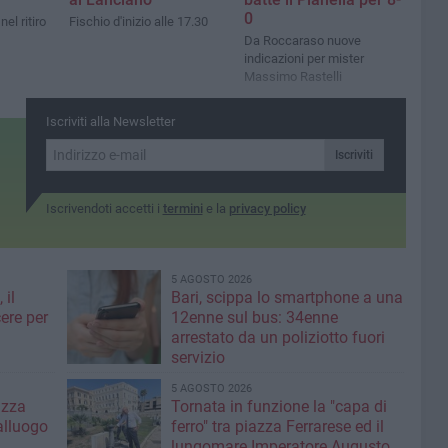
0
el ritiro
Fischio d'inizio alle 17.30
Da Roccaraso nuove
indicazioni per mister
Massimo Rastelli
Iscriviti alla Newsletter
Iscriviti
Iscrivendoti accetti i
termini
e la
privacy policy
5 AGOSTO 2026
 il
Bari, scippa lo smartphone a una
ere per
12enne sul bus: 34enne
arrestato da un poliziotto fuori
servizio
5 AGOSTO 2026
azza
Tornata in funzione la "capa di
alluogo
ferro" tra piazza Ferrarese ed il
lungomare Imperatore Augusto