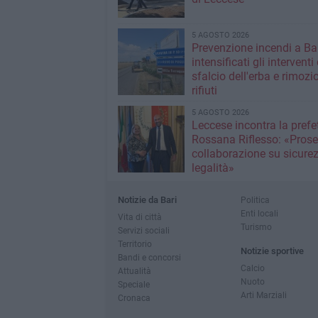
5 AGOSTO 2026
Prevenzione incendi a Bar
intensificati gli interventi 
sfalcio dell'erba e rimozi
rifiuti
5 AGOSTO 2026
Leccese incontra la prefet
Rossana Riflesso: «Pros
collaborazione su sicure
legalità»
Notizie da Bari
Politica
Enti locali
Vita di città
Turismo
Servizi sociali
Territorio
Notizie sportive
Bandi e concorsi
Calcio
Attualità
Nuoto
Speciale
Arti Marziali
Cronaca