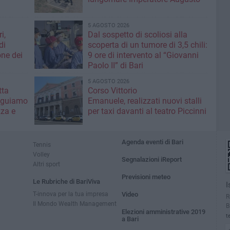
5 AGOSTO 2026
i,
Dal sospetto di scoliosi alla
di
scoperta di un tumore di 3,5 chili:
one dei
9 ore di intervento al “Giovanni
Paolo II” di Bari
5 AGOSTO 2026
ta ​
Corso Vittorio
eguiamo
Emanuele, realizzati nuovi stalli
zza e
per taxi davanti al teatro Piccinni
Agenda eventi di Bari
Tennis
Volley
Segnalazioni iReport
Altri sport
Previsioni meteo
Le Rubriche di BariViva
I
T-innova per la tua impresa
Video
R
Il Mondo Wealth Management
B
Elezioni amministrative 2019
t
a Bari