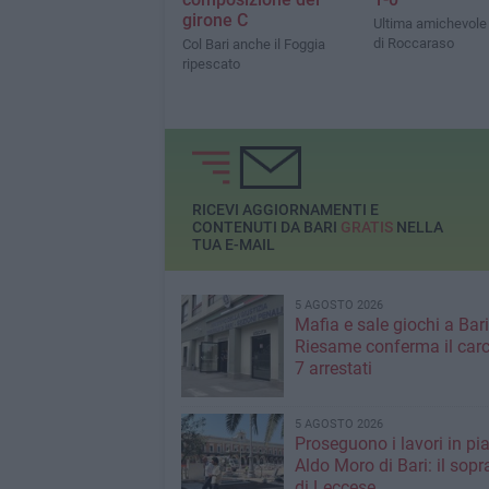
girone C
Ultima amichevole n
di Roccaraso
Col Bari anche il Foggia
ripescato
RICEVI AGGIORNAMENTI E
CONTENUTI DA BARI
GRATIS
NELLA
TUA E-MAIL
5 AGOSTO 2026
Mafia e sale giochi a Bari,
Riesame conferma il carc
7 arrestati
5 AGOSTO 2026
Proseguono i lavori in pi
Aldo Moro di Bari: il sopr
di Leccese