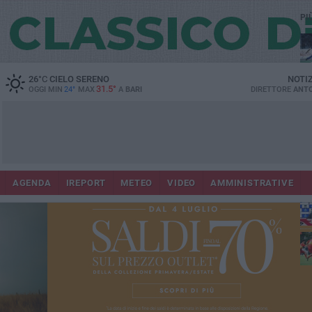
PI
26
°C
CIELO SERENO
NOTI
31.5°
OGGI MIN
24°
MAX
A
BARI
DIRETTORE
ANTO
AGENDA
IREPORT
METEO
VIDEO
AMMINISTRATIVE