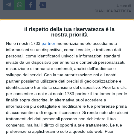
6
A cura di
GIANLUCA BATTISTA
Il rispetto della tua riservatezza è la
Vince la noia tra
Bari e Parma
. Pareggio a reti inviolate tra le
nostra priorità
due candidate alla promozione, che hanno preferito portare
Noi e i nostri 1733
partner
memorizziamo e/o accediamo a
a casa un punto a testa.
informazioni su un dispositivo, come i cookie, e trattiamo dati
personali, come identificatori univoci e informazioni standard
Bari in campo con
Cassani
al posto di D'Elia sulla corsia
inviate da un dispositivo per annunci e contenuti personalizzati,
misurazione di annunci e contenuti, analisi dell'audience e
mancina e difesa a quattro. La novità a centrocampo è stata
sviluppo dei servizi.
Con la tua autorizzazione noi e i nostri
Petriccione
, mentre
Iocolano
ha nuovamente trovato una
partner possiamo utilizzare dati precisi di geolocalizzazione e
maglia da titolare, sostituendo Basha. In avanti tridente con
identificazione tramite la scansione del dispositivo. Puoi fare clic
Galano, Improta e Nenè.
per consentire a noi e ai nostri 1733 partner il trattamento per le
finalità sopra descritte. In alternativa puoi accedere a
Il primo tempo non ha offerto un grande spettacolo, con il
informazioni più dettagliate e modificare le tue preferenze prima
primo tiro in porta arrivato al 36' da
Roberto Insigne
, che
di acconsentire o di negare il consenso.
Si rende noto che alcuni
trattamenti dei dati personali possono non richiedere il tuo
non ha impensierito Micai. Al 38' brivido su un
consenso, ma hai il diritto di opporti a tale trattamento. Le tue
retropassaggio di testa di Marrone su cui l'estremo difensore
preferenze si applicheranno solo a questo sito web. Puoi
stava per essere scavalcato. Poi lo squillo di Galano, che