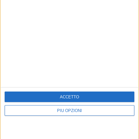
Altri contenuti a tema
Bari-Parma, le probabili
Bari-Parma, solo in quattro
formazioni
a centrocampo: i convocati
biancorossi
Scelte quasi obbligate a
centrocampo per mister Giampaolo
Saranno assenti Maiello, Benali,
ACCETTO
Bellomo, Diaw e Puscas
PIÙ OPZIONI