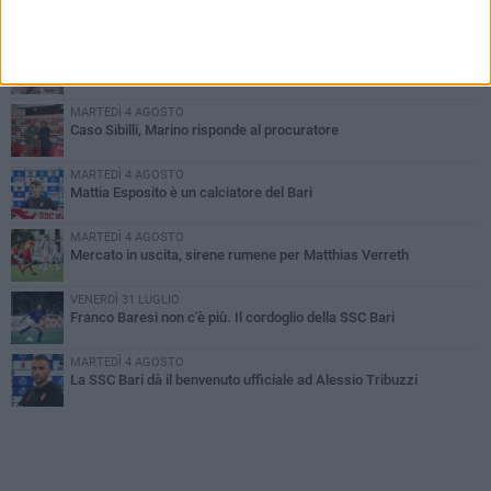
PIÙ LETTI QUESTA SETTIMANA
MARTEDÌ 4 AGOSTO
SSC Bari, scoppia definitivamente il caso Sibilli
MARTEDÌ 4 AGOSTO
Caso Sibilli, Marino risponde al procuratore
MARTEDÌ 4 AGOSTO
Mattia Esposito è un calciatore del Bari
MARTEDÌ 4 AGOSTO
Mercato in uscita, sirene rumene per Matthias Verreth
VENERDÌ 31 LUGLIO
Franco Baresi non c'è più. Il cordoglio della SSC Bari
MARTEDÌ 4 AGOSTO
La SSC Bari dà il benvenuto ufficiale ad Alessio Tribuzzi