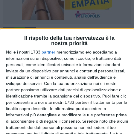
33
Il rispetto della tua riservatezza è la
nostra priorità
Noi e i nostri 1733
partner
memorizziamo e/o accediamo a
La ripartizione Tutela Ambiente, Igiene e Sanità rende noto
informazioni su un dispositivo, come i cookie, e trattiamo dati
che è in pubblicazione sul sito istituzionale del Comune, a
personali, come identificatori univoci e informazioni standard
questo
link
, l'avviso volto ad individuare un'associazione
inviate da un dispositivo per annunci e contenuti personalizzati,
misurazione di annunci e contenuti, analisi dell'audience e
protezionista o animalista (o loro raggruppamento) per lo
sviluppo dei servizi.
Con la tua autorizzazione noi e i nostri
svolgimento di attività inerenti la gestione del pronto
partner possiamo utilizzare dati precisi di geolocalizzazione e
soccorso e delle cure veterinarie necessarie al recupero delle
identificazione tramite la scansione del dispositivo. Puoi fare clic
condizioni di salute dei gatti liberi sul territorio comunale,
per consentire a noi e ai nostri 1733 partner il trattamento per le
incidentati o in gravi condizioni di salute, e la loro
finalità sopra descritte. In alternativa puoi accedere a
conseguente reimmissione o adozione.
informazioni più dettagliate e modificare le tue preferenze prima
di acconsentire o di negare il consenso.
Si rende noto che alcuni
trattamenti dei dati personali possono non richiedere il tuo
Sono ammessi a partecipare tutte le associazioni di
consenso, ma hai il diritto di opporti a tale trattamento. Le tue