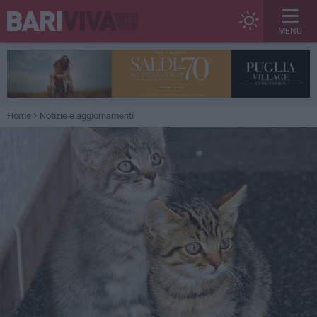
MENU
Home
Notizie e aggiornamenti