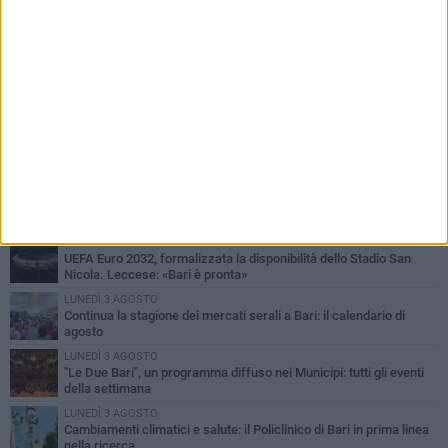
PIÙ LETTI QUESTA SETTIMANA
LUNEDÌ 3 AGOSTO
UEFA Euro 2032, formalizzata la disponibilità dello Stadio San
Nicola. Leccese: «Bari è pronta»
LUNEDÌ 3 AGOSTO
Continua la stagione dei mercati serali a Bari: il calendario di
agosto
LUNEDÌ 3 AGOSTO
"Le Due Bari", un programma diffuso nei Municipi: tutti gli eventi
della settimana
LUNEDÌ 3 AGOSTO
Cambiamenti climatici e salute: il Policlinico di Bari in prima linea
nella ricerca