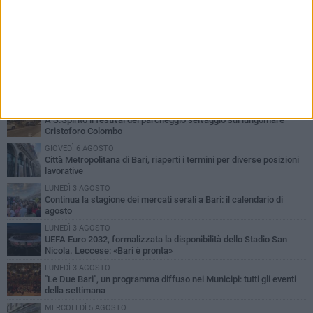
PIÙ LETTI QUESTA SETTIMANA
VENERDÌ 7 AGOSTO
A S.Spirito il festival del parcheggio selvaggio sul lungomare
Cristoforo Colombo
GIOVEDÌ 6 AGOSTO
Città Metropolitana di Bari, riaperti i termini per diverse posizioni
lavorative
LUNEDÌ 3 AGOSTO
Continua la stagione dei mercati serali a Bari: il calendario di
agosto
LUNEDÌ 3 AGOSTO
UEFA Euro 2032, formalizzata la disponibilità dello Stadio San
Nicola. Leccese: «Bari è pronta»
LUNEDÌ 3 AGOSTO
"Le Due Bari", un programma diffuso nei Municipi: tutti gli eventi
della settimana
MERCOLEDÌ 5 AGOSTO