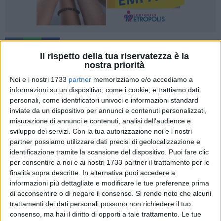
Il rispetto della tua riservatezza è la
nostra priorità
Noi e i nostri 1733
partner
memorizziamo e/o accediamo a
Su proposta del sindaco
Vito Leccese
, la giunta comunale
informazioni su un dispositivo, come i cookie, e trattiamo dati
ha approvato il Documento di indirizzo per la costruzione
personali, come identificatori univoci e informazioni standard
delle
Politiche del Cibo della Città di Bari,
un atto che
inviate da un dispositivo per annunci e contenuti personalizzati,
definisce la visione e le linee strategiche con cui
misurazione di annunci e contenuti, analisi dell'audience e
sviluppo dei servizi.
Con la tua autorizzazione noi e i nostri
l'amministrazione intende affrontare in modo integrato temi
partner possiamo utilizzare dati precisi di geolocalizzazione e
che riguardano l'alimentazione, la salute pubblica, la
identificazione tramite la scansione del dispositivo. Puoi fare clic
sostenibilità ambientale, lo sviluppo economico locale,
per consentire a noi e ai nostri 1733 partner il trattamento per le
l'inclusione sociale e la qualità della vita urbana.
finalità sopra descritte. In alternativa puoi accedere a
informazioni più dettagliate e modificare le tue preferenze prima
Il documento nasce da un percorso partecipativo avviato a
di acconsentire o di negare il consenso.
Si rende noto che alcuni
partire da una proposta di
APS Farina 080 ETS,
ente del
trattamenti dei dati personali possono non richiedere il tuo
consenso, ma hai il diritto di opporti a tale trattamento. Le tue
terzo settore promotore del progetto Avanzi Popolo 2.0, che il