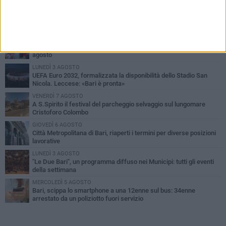
PIÙ LETTI QUESTA SETTIMANA
LUNEDÌ 3 AGOSTO
Continua la stagione dei mercati serali a Bari: il calendario di
agosto
LUNEDÌ 3 AGOSTO
UEFA Euro 2032, formalizzata la disponibilità dello Stadio San
Nicola. Leccese: «Bari è pronta»
VENERDÌ 7 AGOSTO
A S.Spirito il festival del parcheggio selvaggio sul lungomare
Cristoforo Colombo
GIOVEDÌ 6 AGOSTO
Città Metropolitana di Bari, riaperti i termini per diverse posizioni
lavorative
LUNEDÌ 3 AGOSTO
"Le Due Bari", un programma diffuso nei Municipi: tutti gli eventi
della settimana
MERCOLEDÌ 5 AGOSTO
Bari, scippa lo smartphone a una 12enne sul bus: 34enne
arrestato da un poliziotto fuori servizio