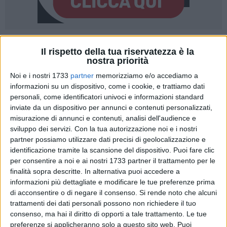
Il rispetto della tua riservatezza è la
nostra priorità
Noi e i nostri 1733
partner
memorizziamo e/o accediamo a
La ripartizione Patrimonio rende noto che è stato pubblicato
informazioni su un dispositivo, come i cookie, e trattiamo dati
sul portale istituzionale a
questo link
un avviso pubblico per
personali, come identificatori univoci e informazioni standard
inviate da un dispositivo per annunci e contenuti personalizzati,
la formazione di un elenco di soggetti idonei per
misurazione di annunci e contenuti, analisi dell'audience e
l'affidamento di incarichi di amministratore condominiale o
sviluppo dei servizi.
Con la tua autorizzazione noi e i nostri
di responsabile dell'autogestione degli alloggi di edilizia
partner possiamo utilizzare dati precisi di geolocalizzazione e
residenziale pubblica di proprietà comunale.
identificazione tramite la scansione del dispositivo. Puoi fare clic
Possono presentare domanda i soggetti in possesso dei
per consentire a noi e ai nostri 1733 partner il trattamento per le
requisiti previsti dall'avviso, tra cui il godimento dei diritti
finalità sopra descritte. In alternativa puoi accedere a
civili, l'assenza di condanne per specifici reati, il possesso
informazioni più dettagliate e modificare le tue preferenze prima
di acconsentire o di negare il consenso.
Si rende noto che alcuni
del diploma di scuola secondaria di secondo grado, la
trattamenti dei dati personali possono non richiedere il tuo
frequenza del corso di formazione iniziale per
consenso, ma hai il diritto di opporti a tale trattamento. Le tue
amministratori condominiali, il regolare aggiornamento
preferenze si applicheranno solo a questo sito web. Puoi