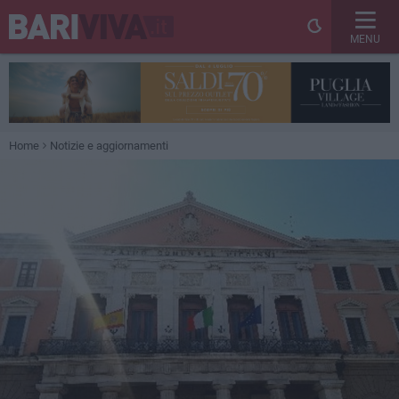
MENU
Home
Notizie e aggiornamenti