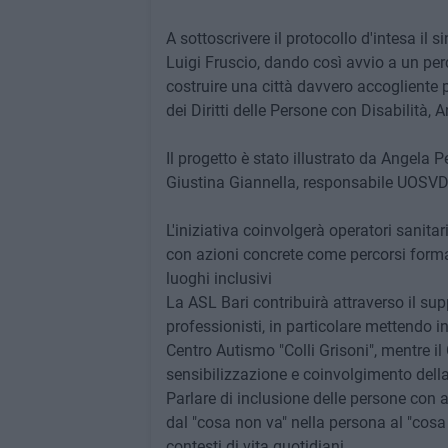
A sottoscrivere il protocollo d'intesa il 
Luigi Fruscio, dando così avvio a un perco
costruire una città davvero accogliente p
dei Diritti delle Persone con Disabilità, 
Il progetto è stato illustrato da Angela 
Giustina Giannella, responsabile UOSVD 
L'iniziativa coinvolgerà operatori sanitari,
con azioni concrete come percorsi format
luoghi inclusivi
La ASL Bari contribuirà attraverso il supp
professionisti, in particolare mettendo 
Centro Autismo "Colli Grisoni", mentre il
sensibilizzazione e coinvolgimento della
Parlare di inclusione delle persone con 
dal "cosa non va" nella persona al "cos
contesti di vita quotidiani.