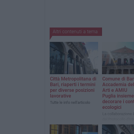
Altri contenuti a tema
Città Metropolitana di
Comune di Bar
Bari, riaperti i termini
Accademia del
per diverse posizioni
Arti​ e AMIU
lavorative
Puglia insieme
decorare i cont
Tutte le info nell'articolo
ecologici
La collaborazione 
dal Protocollo d'In