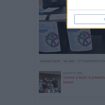
COMUNE DI BARI
ASL BARI
CITTÀ METROPOLITANA
8 AGOSTO 2026
Gomez e Butic si present
baresi