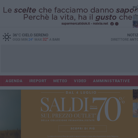
PI
36
°C
CIELO SERENO
NOTI
32°
OGGI MIN
24°
MAX
A
BARI
DIRETTORE
ANTO
Lec
Co
AGENDA
IREPORT
METEO
VIDEO
AMMINISTRATIVE
fuo