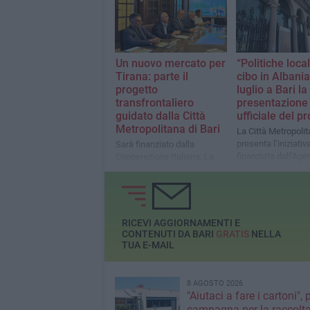
Un nuovo mercato per
“Politiche local
Tirana: parte il
cibo in Albania”
progetto
luglio a Bari la
transfrontaliero
presentazione
guidato dalla Città
ufficiale del p
Metropolitana di Bari
La Città Metropoli
presenta l’iniziativ
Sarà finanziato dalla
finanziata dall’Age
Cooperazione Italiana. La
Italiana per la Coo
presentazione nel
allo Sviluppo
capoluogo pugliese
RICEVI AGGIORNAMENTI E
CONTENUTI DA BARI
GRATIS
NELLA
TUA E-MAIL
8 AGOSTO 2026
"Aiutaci a fare i cartoni", 
campagna per la raccolta