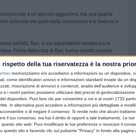
nclusione non è un servizio aggiuntivo, ma una qualità
nto culturale che parte dalla conoscenza e si traduce in
mossa dall'ASL Bari, si sta espandendo sempre più in
intesa. Prima della città di Bari, hanno aderito comuni
a delle Fonti e Gravina in Puglia.
l rispetto della tua riservatezza è la nostra prior
artner
memorizziamo e/o accediamo a informazioni su un dispositivo, c
ali, come identificatori univoci e informazioni standard inviate da un di
zzati, misurazione di annunci e contenuti, analisi dell'audience e svilupp
i e i nostri partner possiamo utilizzare dati precisi di geolocalizzazione 
del dispositivo. Puoi fare clic per consentire a noi e ai nostri 1733 partn
critte. In alternativa puoi accedere a informazioni più dettagliate e modif
acconsentire o di negare il consenso.
Si rende noto che alcuni trattamen
e il tuo consenso, ma hai il diritto di opporti a tale trattamento. Le tue
 questo sito web. Puoi modificare le tue preferenze o revocare il conse
questo sito e facendo clic sul pulsante "Privacy" in fondo alla pagina