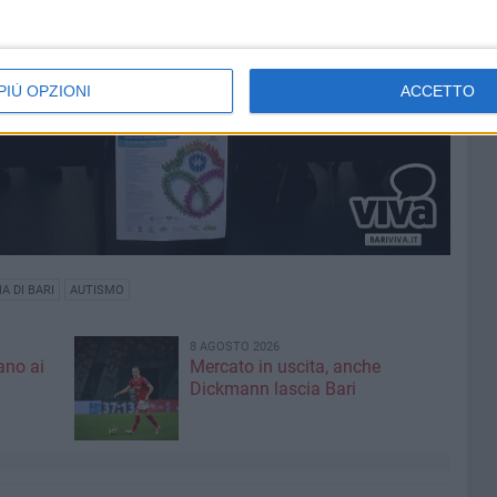
PIÙ OPZIONI
ACCETTO
 DI BARI
AUTISMO
8 AGOSTO 2026
ano ai
Mercato in uscita, anche
Dickmann lascia Bari