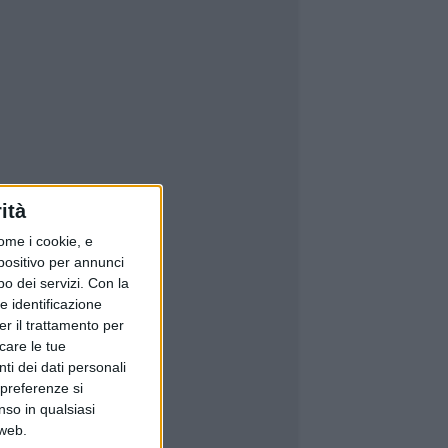
ità
ome i cookie, e
spositivo per annunci
o dei servizi.
Con la
e identificazione
er il trattamento per
icare le tue
ti dei dati personali
 preferenze si
nso in qualsiasi
 web.