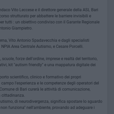
sindaco Vito Leccese e il direttore generale della ASL Bari
rso strutturato per abbattere le barriere invisibili e
er tutti : un obiettivo condiviso con il Garante Regionale
Antonio Giampietro.
Perna, Vito Antonio Spadavecchia e dagli specialisti
NPIA Area Centrale Autismo, e Cesare Porcelli.
 scuole, forze dell'ordine, imprese e realtà del territorio,
ivi, kit "autism friendly" e una mappatura digitale dei
orto scientifico, clinico e formativo dei propri
in campo l'esperienza e le competenze degli operatori del
 Comune di Bari curerà le attività di comunicazione,
 cittadinanza.
autismo, di neurodivergenza, significa spostare lo sguardo
a non funziona" nell'ambiente, provando ad adeguare i