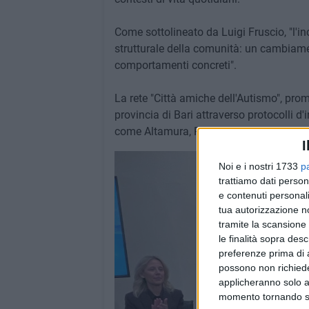
Come sottolineato da Luigi Fruscio, "l'i
strutturale della comunità: un cambiame
comportamenti concreti".
La rete "Città amiche dell'Autismo", pro
provincia di Bari attraverso protocolli d'
come Altamura, Ruvo di Puglia, Acquaviv
I
Noi e i nostri 1733
p
trattiamo dati person
e contenuti personali
tua autorizzazione no
tramite la scansione 
le finalità sopra des
preferenze prima di 
possono non richieder
applicheranno solo a
momento tornando su 