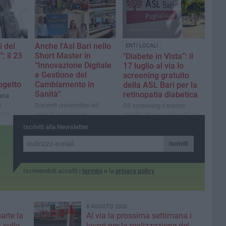
i del
Anche l'Asl Bari nello
ENTI LOCALI
: il 23
Short Master in
"Diabete in Vista”: il
“Innovazione Digitale
17 luglio al via lo
e Gestione del
screening gratuito
rogetto
Cambiamento in
della ASL Bari per la
Sanità”
retinopatia diabetica
tana
a
Docenti universitari ed
Gli screening saranno
nzia
esperti del settore
effettuati con telemedicina
perazione
provenienti da Regione
e intelligenza artificiale
Iscriviti alla Newsletter
Puglia, AReSS Puglia,
Policlinico di Bari e Asl Bt
Iscriviti
Iscrivendoti accetti i
termini
e la
privacy policy
8 AGOSTO 2026
parte la
Al via la prossima settimana i
 sulla
lavori per la realizzazione del