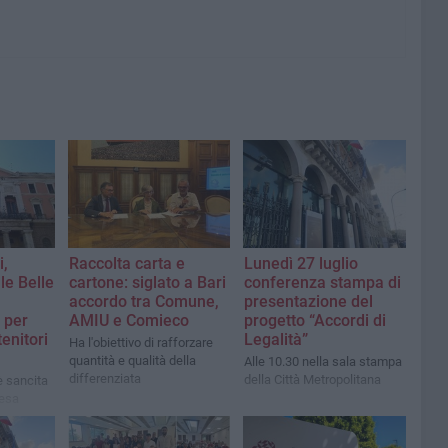
i,
Raccolta carta e
Lunedì 27 luglio
le Belle
cartone: siglato a Bari
conferenza stampa di
accordo tra Comune,
presentazione del
 per
AMIU e Comieco
progetto “Accordi di
enitori
Legalità”
Ha l'obiettivo di rafforzare
quantità e qualità della
Alle 10.30 nella sala stampa
differenziata
della Città Metropolitana
è sancita
tesa