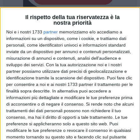
Il rispetto della tua riservatezza è la
A cura di
nostra priorità
ELGA MONTANI
Noi e i nostri 1733
partner
memorizziamo e/o accediamo a
informazioni su un dispositivo, come i cookie, e trattiamo dati
personali, come identificatori univoci e informazioni standard
inviate da un dispositivo per annunci e contenuti personalizzati,
Giovani e meno giovani, famiglie con bambini, mamme e
misurazione di annunci e contenuti, analisi dell'audience e
figli, padri e figli. Erano seimila in piazza questo pomeriggio
sviluppo dei servizi.
Con la tua autorizzazione noi e i nostri
per il
Bari Pride
, per un momento di festa in cui rivendicare
partner possiamo utilizzare dati precisi di geolocalizzazione e
la necessità che vengano riconosciuti i diritti di tutti.
identificazione tramite la scansione del dispositivo. Puoi fare clic
per consentire a noi e ai nostri 1733 partner il trattamento per le
L'obiettivo continuare a tenere alta l'attenzione partendo
finalità sopra descritte. In alternativa puoi accedere a
quest'anno dallo slogan in dialetto barese
"Da ddo ama
informazioni più dettagliate e modificare le tue preferenze prima
di acconsentire o di negare il consenso.
Si rende noto che alcuni
partì"
(Da qui dobbiamo cominciare): una frase che
trattamenti dei dati personali possono non richiedere il tuo
sottolinea l'orgoglio meridionale e la visione del Pride come
consenso, ma hai il diritto di opporti a tale trattamento. Le tue
punto di partenza per le rivendicazioni, al fine di costruire
preferenze si applicheranno solo a questo sito web. Puoi
una rete che coinvolga tutte le categorie oppresse non solo
modificare le tue preferenze o revocare il consenso in qualsiasi
della nostra città, ma anche di tutte le province.
momento tornando su questo sito e facendo clic sul pulsante