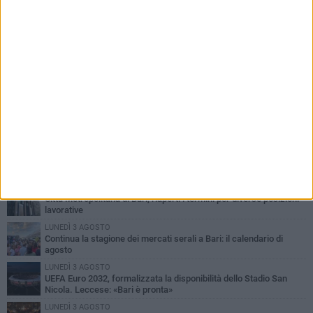
PIÙ LETTI QUESTA SETTIMANA
VENERDÌ 7 AGOSTO
A S.Spirito il festival del parcheggio selvaggio sul lungomare
Cristoforo Colombo
GIOVEDÌ 6 AGOSTO
Città Metropolitana di Bari, riaperti i termini per diverse posizioni
lavorative
LUNEDÌ 3 AGOSTO
Continua la stagione dei mercati serali a Bari: il calendario di
agosto
LUNEDÌ 3 AGOSTO
UEFA Euro 2032, formalizzata la disponibilità dello Stadio San
Nicola. Leccese: «Bari è pronta»
LUNEDÌ 3 AGOSTO