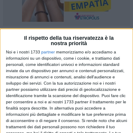
11
A cura di
Il rispetto della tua riservatezza è la
ELGA MONTANI
nostra priorità
Noi e i nostri 1733
partner
memorizziamo e/o accediamo a
informazioni su un dispositivo, come i cookie, e trattiamo dati
personali, come identificatori univoci e informazioni standard
Scontro in Consiglio comunale ieri pomeriggio sul Bari Pride,
inviate da un dispositivo per annunci e contenuti personalizzati,
che torna a Bari sabato pomeriggio, con il corteo che partirà
misurazione di annunci e contenuti, analisi dell'audience e
alle 16 da piazza Umberto. Motivo del contendere una
sviluppo dei servizi.
Con la tua autorizzazione noi e i nostri
mozione presentata dal consigliere della Lega,
Giuseppe
partner possiamo utilizzare dati precisi di geolocalizzazione e
Carrieri
, e controfirmata da altri consiglieri di centrodestra,
identificazione tramite la scansione del dispositivo. Puoi fare clic
con la quale si chiedeva che il Comune revocasse il
per consentire a noi e ai nostri 1733 partner il trattamento per le
patrocinio alla manifestazione, che si svolge in città da oltre
finalità sopra descritte. In alternativa puoi accedere a
informazioni più dettagliate e modificare le tue preferenze prima
vent'anni (la prima volta fu nel 2003).
di acconsentire o di negare il consenso.
Si rende noto che alcuni
trattamenti dei dati personali possono non richiedere il tuo
«Chiunque può fare le manifestazioni di strada che ritiene.