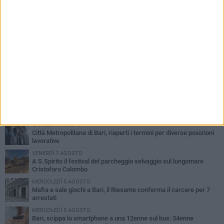
PIÙ LETTI QUESTA SETTIMANA
GIOVEDÌ 6 AGOSTO
Città Metropolitana di Bari, riaperti i termini per diverse posizioni
lavorative
VENERDÌ 7 AGOSTO
A S.Spirito il festival del parcheggio selvaggio sul lungomare
Cristoforo Colombo
MERCOLEDÌ 5 AGOSTO
Mafia e sale giochi a Bari, il Riesame conferma il carcere per 7
arrestati
MERCOLEDÌ 5 AGOSTO
Bari, scippa lo smartphone a una 12enne sul bus: 34enne