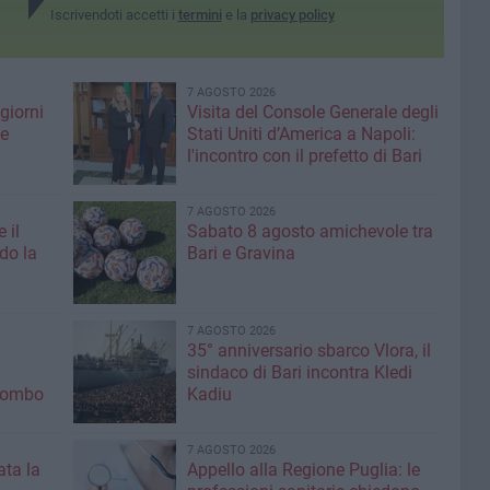
Iscrivendoti accetti i
termini
e la
privacy policy
7 AGOSTO 2026
giorni
Visita del Console Generale degli
me
Stati Uniti d’America a Napoli:
l'incontro con il prefetto di Bari
7 AGOSTO 2026
 il
Sabato 8 agosto amichevole tra
do la
Bari e Gravina
7 AGOSTO 2026
35° anniversario sbarco Vlora, il
sindaco di Bari incontra Kledi
olombo
Kadiu
7 AGOSTO 2026
ta la
Appello alla Regione Puglia: le