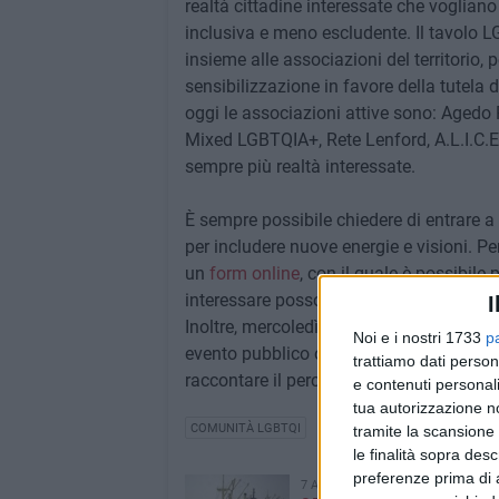
realtà cittadine interessate che vogliano
inclusiva e meno escludente. Il tavolo L
insieme alle associazioni del territorio,
sensibilizzazione in favore della tutela d
oggi le associazioni attive sono: Agedo Pu
Mixed LGBTQIA+, Rete Lenford, A.L.I.C.E.,
sempre più realtà interessate.
È sempre possibile chiedere di entrare a 
per includere nuove energie e visioni. Per
un
form online
, con il quale è possibile 
interessare possono consultare le inform
I
Inoltre, mercoledì 2 aprile, alle ore 18, p
Noi e i nostri 1733
p
evento pubblico organizzato dal tavolo
trattiamo dati person
raccontare il percorso fatto fin qui e i pro
e contenuti personali
tua autorizzazione no
COMUNITÀ LGBTQI
tramite la scansione 
le finalità sopra des
preferenze prima di 
7 AGOSTO 2026