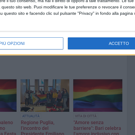
e il tuo consenso, ma hai il diritto di opporti a tale trattamento. Le tue
vo della
Mercato Bari, Verreth all'addio
 questo sito web. Puoi modificare le tue preferenze o revocare il conse
questo sito e facendo clic sul pulsante "Privacy" in fondo alla pagina
amenti
PIÙ OPZIONI
ACCETTO
ATTUALITÀ
VITA DI CITTÀ
baleno
Regione Puglia,
"Amore senza
gno
l'incontro del
barriere": Bari celebra
la Festa
Presidente Emiliano
l'amore inclusivo con