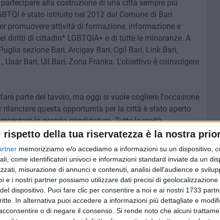
 partecipare alla costruzione di una città sempre più
GBTQI è stato istituito nel 2012 dal Comune di Bari
 per promuovere attività di formazione, informazione e
ei diritti di cittadin* LGBTQIA+ e di tutte le minoranze. A
glia sezione Bari, Arcigay Bari, Cgil Bari, Link Bari,
 Uaar Bari, Uil Bari, Zona Franka. L'obiettivo è coinvolgere
fare parte del tavolo, ma oggi si vuole cogliere l'occasione
 rilanciare questa opportunità per la città è stato aperto
presentare la propria candidatura. Tutte le realtà
azioni utili al
questo link
e compilare il
form dedicato
.
l rispetto della tua riservatezza è la nostra prior
resso la sala ex Tesoreria di Palazzo di Città, si terrà un
artner
memorizziamo e/o accediamo a informazioni su un dispositivo, c
 e dall'amministrazione comunale, occasione per
ali, come identificatori univoci e informazioni standard inviate da un di
getti futuri.
zzati, misurazione di annunci e contenuti, analisi dell'audience e svilupp
i e i nostri partner possiamo utilizzare dati precisi di geolocalizzazione 
del dispositivo. Puoi fare clic per consentire a noi e ai nostri 1733 partn
critte. In alternativa puoi accedere a informazioni più dettagliate e modif
acconsentire o di negare il consenso.
Si rende noto che alcuni trattamen
7 AGOSTO 2026