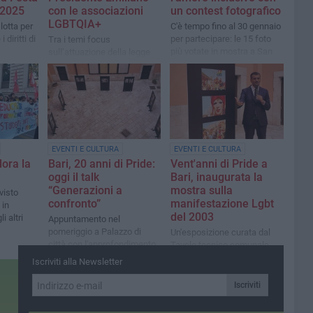
 2025
con le associazioni
un contest fotografico
LGBTQIA+
lotta per
C'è tempo fino al 30 gennaio
 diritti di
per partecipare: le 15 foto
Tra i temi focus
più votate in mostra a San
sull’attuazione della legge
Valentino
regionale 25/2024
EVENTI E CULTURA
EVENTI E CULTURA
lora la
Bari, 20 anni di Pride:
Vent'anni di Pride a
oggi il talk
Bari, inaugurata la
“Generazioni a
mostra sulla
visto
confronto”
manifestazione Lgbt
 in
del 2003
li altri
Appuntamento nel
pomeriggio a Palazzo di
Un'esposizione curata dal
città con l'approfondimento
Tavolo tecnico comunale,
a cura della comunità Lgbt
aperta tutti i giorni a Palazzo
Iscriviti alla Newsletter
di città
Iscriviti