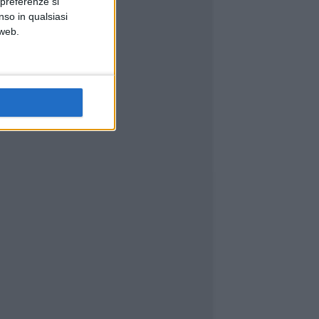
 preferenze si
nso in qualsiasi
 web.