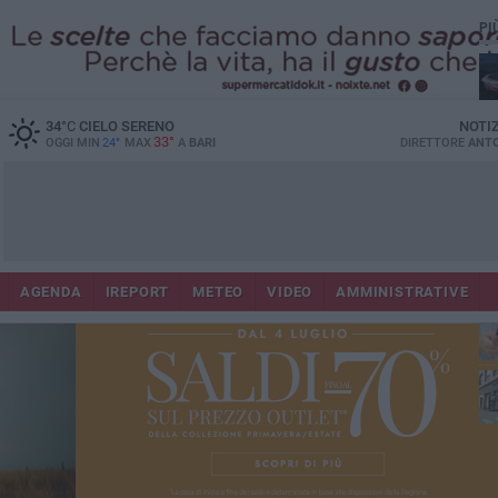
PI
Lec
34
°C
CIELO SERENO
NOTI
33°
OGGI MIN
24°
MAX
A
BARI
DIRETTORE
ANTO
AGENDA
IREPORT
METEO
VIDEO
AMMINISTRATIVE
ri
fuo