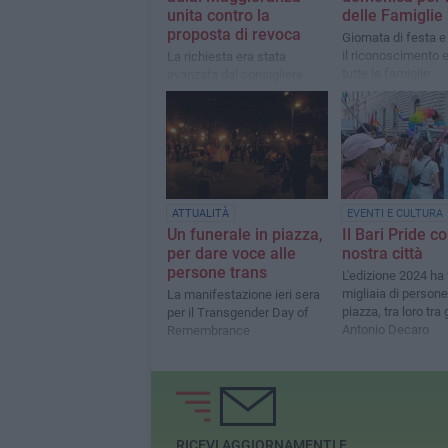
unita contro la
delle Famiglie
proposta di revoca
Giornata di festa e 
il riconoscimento e i
La richiesta era stata
tutte le famiglie
avanzata dal consigliere
della Lega Carrieri, e
condivisa anche da altri
consiglieri di centrodestra
ATTUALITÀ
EVENTI E CULTURA
Un funerale in piazza,
Il Bari Pride co
per dare voce alle
nostra città
persone trans
L'edizione 2024 ha 
migliaia di persone
La manifestazione ieri sera
piazza, tra loro tra g
per il Transgender Day of
Antonio Decaro
Remembrance
RICEVI AGGIORNAMENTI E