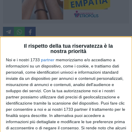
Il rispetto della tua riservatezza è la
nostra priorità
Nella mattinata odierna i Carabinieri della Compagnia di
Noi e i nostri 1733
partner
memorizziamo e/o accediamo a
Modugno hanno dato esecuzione a un'ordinanza di custodia
informazioni su un dispositivo, come i cookie, e trattiamo dati
cautelare emessa dal Gip del Tribunale di Bari, su richiesta
personali, come identificatori univoci e informazioni standard
della Direzione Distrettuale Antimafia, nei confronti di
inviate da un dispositivo per annunci e contenuti personalizzati,
quattro persone ritenute responsabili, a vario titolo, (fatte
misurazione di annunci e contenuti, analisi dell'audience e
salve le valutazioni successive con il contributo della difesa)
sviluppo dei servizi.
Con la tua autorizzazione noi e i nostri
partner possiamo utilizzare dati precisi di geolocalizzazione e
di violenti reati aggravati dal metodo mafioso.
identificazione tramite la scansione del dispositivo. Puoi fare clic
per consentire a noi e ai nostri 1733 partner il trattamento per le
Tra i capi d'accusa contestati figurano il tentato omicidio,
finalità sopra descritte. In alternativa puoi accedere a
l'estorsione, il porto illegale di armi, la ricettazione, il furto e
informazioni più dettagliate e modificare le tue preferenze prima
l'incendio di auto, oltre al favoreggiamento personale e
di acconsentire o di negare il consenso.
Si rende noto che alcuni