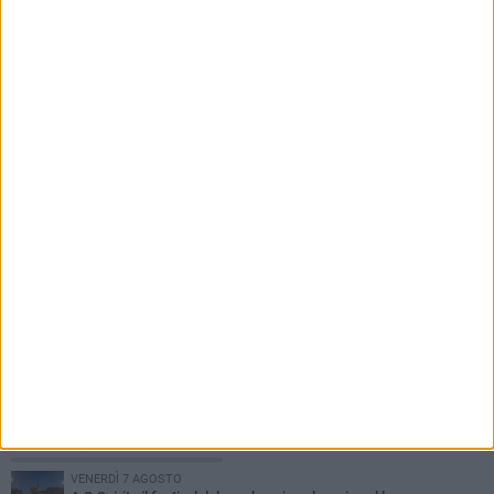
Bari
7 AGOSTO 2026
Serie C, scossone nel girone C: il Catania verso
la penalizzazione
PIÙ LETTI QUESTA SETTIMANA
VENERDÌ 7 AGOSTO