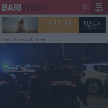
MENU
Home
Notizie e aggiornamenti