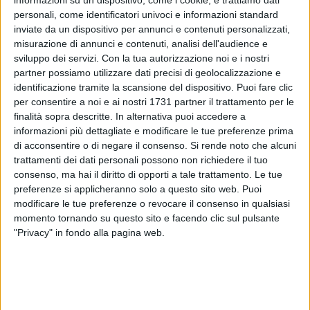
informazioni su un dispositivo, come i cookie, e trattiamo dati
personali, come identificatori univoci e informazioni standard
inviate da un dispositivo per annunci e contenuti personalizzati,
misurazione di annunci e contenuti, analisi dell'audience e
A cura di
sviluppo dei servizi.
Con la tua autorizzazione noi e i nostri
GIANLUCA BATTISTA
partner possiamo utilizzare dati precisi di geolocalizzazione e
identificazione tramite la scansione del dispositivo. Puoi fare clic
per consentire a noi e ai nostri 1731 partner il trattamento per le
Aveva perso l'orientamento e non era riuscito a tornare a
finalità sopra descritte. In alternativa puoi accedere a
casa, sfuggito al controllo del suo anziano padrone. Così il
informazioni più dettagliate e modificare le tue preferenze prima
cagnolino Gigi nella primissima mattinata di domenica 7
di acconsentire o di negare il consenso.
Si rende noto che alcuni
trattamenti dei dati personali possono non richiedere il tuo
giugno è finito in acqua, attirando l'attenzione di chi faceva
consenso, ma hai il diritto di opporti a tale trattamento. Le tue
jogging e di chi si apprestava ad andare in spiaggia molto
preferenze si applicheranno solo a questo sito web. Puoi
presto. Il mare in quel momento era mosso ed il cane
modificare le tue preferenze o revocare il consenso in qualsiasi
rischiava di affogare.
momento tornando su questo sito e facendo clic sul pulsante
"Privacy" in fondo alla pagina web.
Provvidenziale si è quindi rivelato l'intervento di due
operatori ecologici dell'AMIU,
la società che gestisce il ciclo
rifiuti a Bari, i quali hanno immediatamente attivato le
procedure di soccorso, recuperandolo e facendogli un