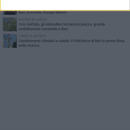
VENERDÌ 31 LUGLIO
Al via l'89ª Campionaria Internazionale della Fiera del Levante di
Bari: presente Giorgia Meloni
GIOVEDÌ 30 LUGLIO
Crisi dell’olio, gli olivicoltori tornano in piazza: grande
mobilitazione nazionale a Bari
LUNEDÌ 3 AGOSTO
Cambiamenti climatici e salute: il Policlinico di Bari in prima linea
nella ricerca