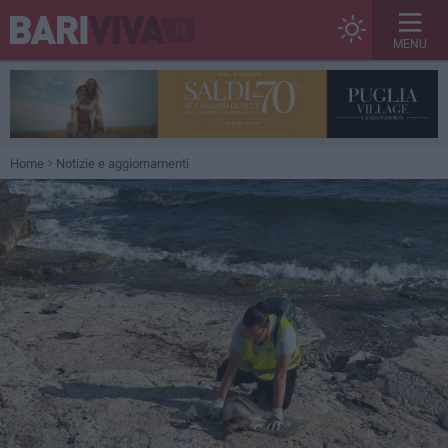
MENU
Home
Notizie e aggiornamenti