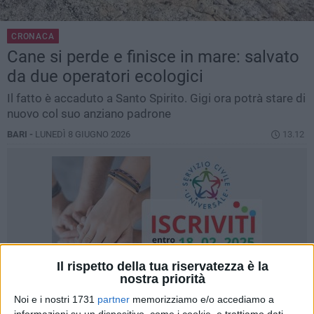
CRONACA
Cane si perde e finisce in mare: salvato
da due operatori ecologici
Il fatto è accaduto a Santo Spirito. Gigi ora potrà stare di
nuovo col suo anziano padrone
BARI -
LUNEDÌ 8 GIUGNO 2026
13.12
Il rispetto della tua riservatezza è la
nostra priorità
Noi e i nostri 1731
partner
memorizziamo e/o accediamo a