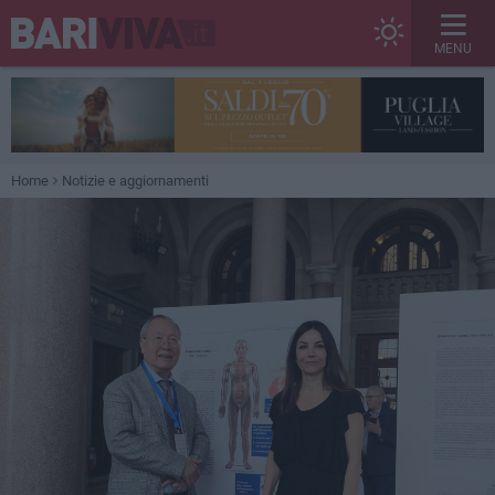
MENU
Home
Notizie e aggiornamenti