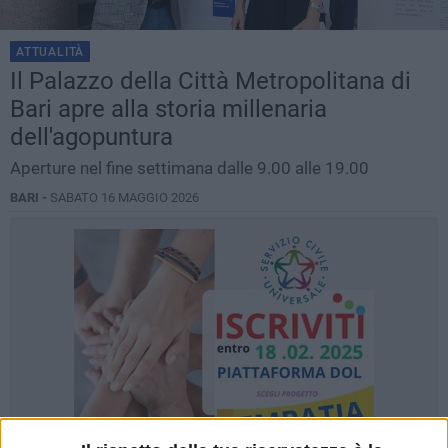
ATTUALITÀ
Il Palazzo della Città Metropolitana di
Bari apre alla storia millenaria
dell'agopuntura
Aperture nel fine settimana dalle 9.00 alle 19.00
BARI -
SABATO 16 MAGGIO 2026