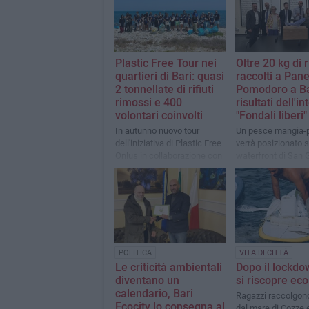
Plastic Free Tour nei
Oltre 20 kg di ri
quartieri di Bari: quasi
raccolti a Pane
2 tonnellate di rifiuti
Pomodoro a Bar
rimossi e 400
risultati dell'i
volontari coinvolti
"Fondali liberi"
In autunno nuovo tour
Un pesce mangia-p
dell'iniziativa di Plastic Free
verrà posizionato s
Onlus in collaborazione con
waterfront di San 
il Comune di Bari
POLITICA
VITA DI CITTÀ
Le criticità ambientali
Dopo il lockdo
diventano un
si riscopre eco
calendario, Bari
Ragazzi raccolgono
Ecocity lo consegna al
dal mare di Cozze 