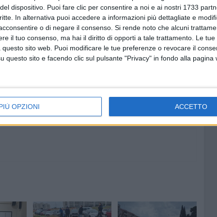
del dispositivo. Puoi fare clic per consentire a noi e ai nostri 1733 partn
re la natura e l'ambiente e tutelare la salute dei
critte. In alternativa puoi accedere a informazioni più dettagliate e modif
acconsentire o di negare il consenso.
Si rende noto che alcuni trattamen
e il tuo consenso, ma hai il diritto di opporti a tale trattamento. Le tue
 questo sito web. Puoi modificare le tue preferenze o revocare il conse
questo sito e facendo clic sul pulsante "Privacy" in fondo alla pagina
8 AGOSTO 2026
"Aiutaci a fare i cartoni", parte la
campagna per la raccolta sulla
costa barese
PIÙ OPZIONI
ACCETTO