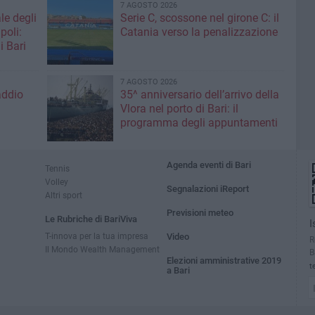
7 AGOSTO 2026
le degli
Serie C, scossone nel girone C: il
poli:
Catania verso la penalizzazione
i Bari
7 AGOSTO 2026
addio
35^ anniversario dell’arrivo della
Vlora nel porto di Bari: il
programma degli appuntamenti
Agenda eventi di Bari
Tennis
Volley
Segnalazioni iReport
Altri sport
Previsioni meteo
Le Rubriche di BariViva
I
T-innova per la tua impresa
Video
R
Il Mondo Wealth Management
B
Elezioni amministrative 2019
t
a Bari