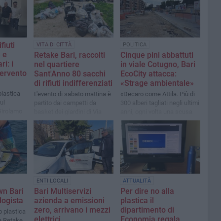
fiuti
VITA DI CITTÀ
POLITICA
 e
Retake Bari, raccolti
Cinque pini abbattuti
i: i
nel quartiere
in viale Cotugno, Bari
ntervento
Sant'Anno 80 sacchi
EcoCity attacca:
di rifiuti indifferenziati
«Strage ambientale»
lastica
L'evento di sabato mattina è
«Decaro come Attila. Più di
ul
partito dai campetti da
300 alberi tagliati negli ultimi
Girolamo
basket dei giardini di Via
anni, ogni volta una scusa
Mimmo Conenna
diversa»
ENTI LOCALI
ATTUALITÀ
wn Bari
Bari Multiservizi
Per dire no alla
logista
azienda a emissioni
plastica il
zero, arrivano i mezzi
dipartimento di
 plastica
elettrici
Economia regala
e Retake