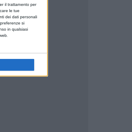
er il trattamento per
icare le tue
ti dei dati personali
 preferenze si
nso in qualsiasi
 web.