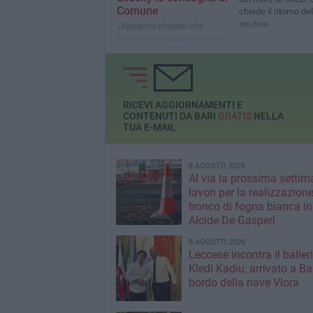
Comune
chiede il ritorno de
rendere
«Abbiamo chiesto che
l'amministrazione si impegni
seriamente sul tema della
riduzione dei rifiuti»
RICEVI AGGIORNAMENTI E
CONTENUTI DA BARI
GRATIS
NELLA
TUA E-MAIL
8 AGOSTO 2026
Al via la prossima settim
lavori per la realizzazione
tronco di fogna bianca in
Alcide De Gasperi
8 AGOSTO 2026
Leccese incontra il baller
Kledi Kadiu, arrivato a Ba
bordo della nave Vlora