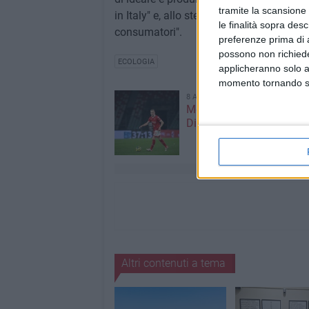
tramite la scansione 
in Italy" e, allo stesso tempo, di rispetta
le finalità sopra des
consumatori".
preferenze prima di 
possono non richieder
ECOLOGIA
applicheranno solo a
momento tornando su 
8 AGOSTO 2026
Mercato in uscita, anche
Dickmann lascia Bari
Altri contenuti a tema