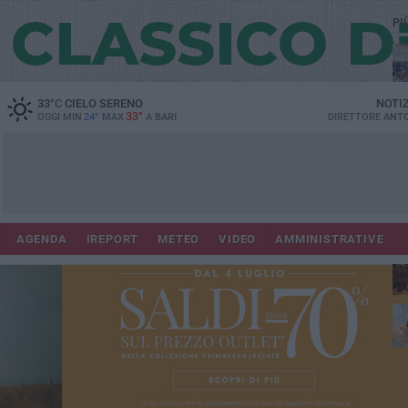
PI
33
°C
CIELO SERENO
NOTI
33°
OGGI MIN
24°
MAX
A
BARI
DIRETTORE
ANTO
Lec
Co
AGENDA
IREPORT
METEO
VIDEO
AMMINISTRATIVE
fuo