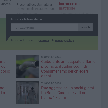
borracce alle
l vuoto a
Presentati questa mattina
matricole
tre motocicli, tre autovetture
e un mezzo per
Gli studenti che iniziano il
sollevamento merci.
percorso di studi hanno
Iscriviti alla Newsletter
Decaro: «Installata anche
avuto il kit durante gli
una colonnina elettrica in
incontri di benvenuto, ecco
Iscriviti
sede»
come averla per chi non è
stato presente
Iscrivendoti accetti i
termini
e la
privacy policy
8 AGOSTO 2026
ana i
Carburante annacquato a Bari e
 del
provincia: il vademecum di
 corso
Consumerismo per chiedere i
danni
7 AGOSTO 2026
ino
Due aggressioni in pochi giorni
ri a
tra Bari e Corato: le vittime
hanno 17 anni