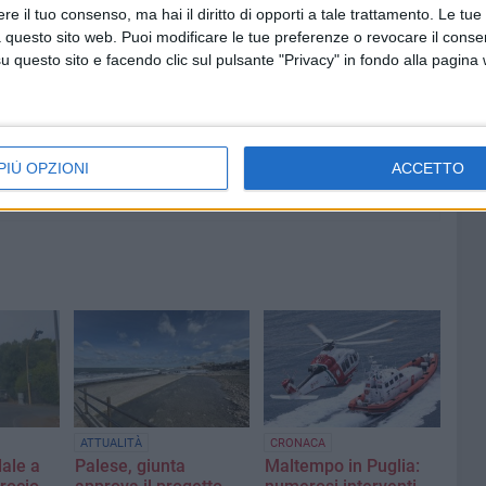
6 AGOSTO 2026
e il tuo consenso, ma hai il diritto di opporti a tale trattamento. Le tue
 dalla
Movida e sicurezza a Bari,
 questo sito web. Puoi modificare le tue preferenze o revocare il conse
l
proseguono i controlli
questo sito e facendo clic sul pulsante "Privacy" in fondo alla pagina
straordinari del territorio della
Polizia di Stato
PIÙ OPZIONI
ACCETTO
ATTUALITÀ
CRONACA
dale a
Palese, giunta
Maltempo in Puglia: