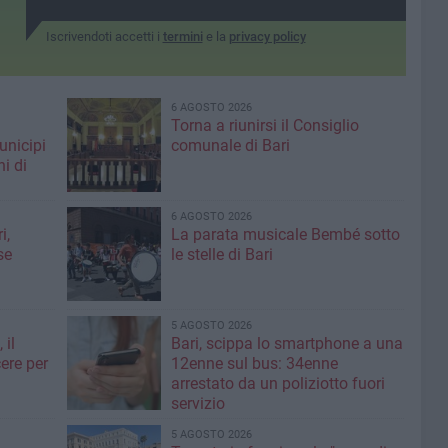
Iscrivendoti accetti i
termini
e la
privacy policy
6 AGOSTO 2026
Torna a riunirsi il Consiglio
unicipi
comunale di Bari
ni di
6 AGOSTO 2026
i,
La parata musicale Bembé sotto
se
le stelle di Bari
5 AGOSTO 2026
 il
Bari, scippa lo smartphone a una
ere per
12enne sul bus: 34enne
arrestato da un poliziotto fuori
servizio
5 AGOSTO 2026