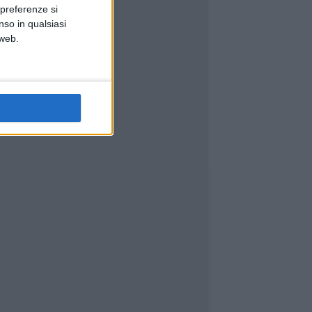
 preferenze si
nso in qualsiasi
 web.