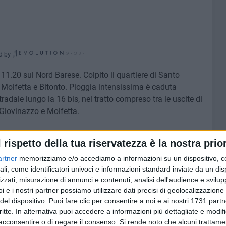
d by
 11.20 sul Nord Barese. Colpito il quartiere di Santo
di Molfetta e Bitonto. Pioggia intensissima è caduta
radale lungo la 16 bis, nel tratto compreso tra le uscite di
 Giovinazzo e Molfetta.
 vento proveniente da quadranti settentrionali. Non si
l rispetto della tua riservatezza è la nostra prior
zona nell'agro ha fatto registrare allagamenti. L'allerta
artner
memorizziamo e/o accediamo a informazioni su un dispositivo, c
 oggi, giovedì 30 aprile, grazie all'arrivo di venti di
ali, come identificatori univoci e informazioni standard inviate da un di
mosso su tutto il litorale adriatico.
zzati, misurazione di annunci e contenuti, analisi dell'audience e svilupp
iornamenti vi rimandiamo alle prossime ore.
i e i nostri partner possiamo utilizzare dati precisi di geolocalizzazione 
del dispositivo. Puoi fare clic per consentire a noi e ai nostri 1731 partn
critte. In alternativa puoi accedere a informazioni più dettagliate e modif
acconsentire o di negare il consenso.
Si rende noto che alcuni trattamen