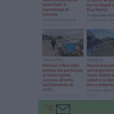
S.Spirito all'in
waterfront. Il
tra via Napoli 
sopralluogo di
Paul Harris
Leccese
Al vaglio della Poli
Saranno posizionate 40
le cause dell'impat
panchine e un gazebo
VITA DI CITTÀ
ATTUALITÀ
Rimossi i rifiuti dalla
Nuova area pe
battigia del porticciolo
sul lungomare 
di Santo Spirito.
Santo Spirito tu
Leccese all’avvio
sabati e le do
dell’intervento di
fino a settemb
AMIU
Sarà attiva dalle 19
24.00
«Nelle prossime settimane
procederemo col
completamento degli arredi
e degli interventi ancora da
completare»