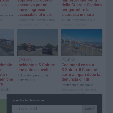
crocio
approva il progetto
numerosi interventi
e via
esecutivo per un
della Guardia Costiera
nuovo ingresso
per garantire la
accessibile al mare
sicurezza in mare
zia Locale
to
Scaramuzzi: “Manteniamo
A Bari un gommone si è
una promessa fatta ai
capovolto davanti
residenti e affermiamo il
all'ingresso della Fiera del
principio che il mare è un
Levante
bene comune e deve poter
essere vissuto da tutti”
CRONACA
POLITICA
donale
Incidente a S.Spirito:
Cedimenti costa a
di
due auto coinvolte
S.Spirito: il Comune
tti i
corre ai ripari dopo la
Sul posto operatori del
meniche
denuncia di FdI
Servizio 118
re
Intervento di messa in
sicurezza sul lungomare
.00 alle
verso Giovinazzo
Iscriviti alla Newsletter
Iscriviti