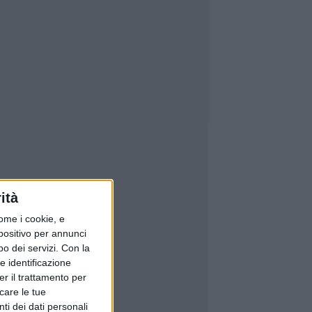
ità
ome i cookie, e
spositivo per annunci
o dei servizi.
Con la
e identificazione
er il trattamento per
icare le tue
ti dei dati personali