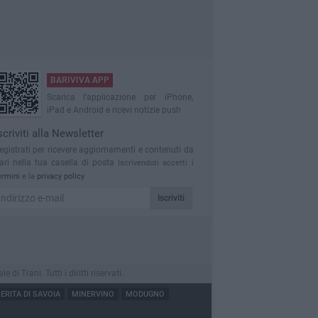
BARIVIVA APP
Scarica l'applicazione per iPhone,
iPad e Android e ricevi notizie push
scriviti alla Newsletter
egistrati per ricevere aggiornamenti e contenuti da
ari nella tua casella di posta
Iscrivendoti accetti i
ermini
e la
privacy policy
Iscriviti
 Trani. Tutti i diritti riservati.
RITA DI SAVOIA
MINERVINO
MODUGNO