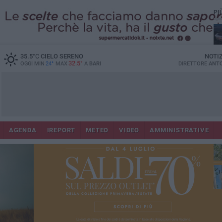
PI
Lec
35.5
°C
CIELO SERENO
NOTI
32.5°
OGGI MIN
24°
MAX
A
BARI
DIRETTORE
ANTO
AGENDA
IREPORT
METEO
VIDEO
AMMINISTRATIVE
Gi
Bar
ri