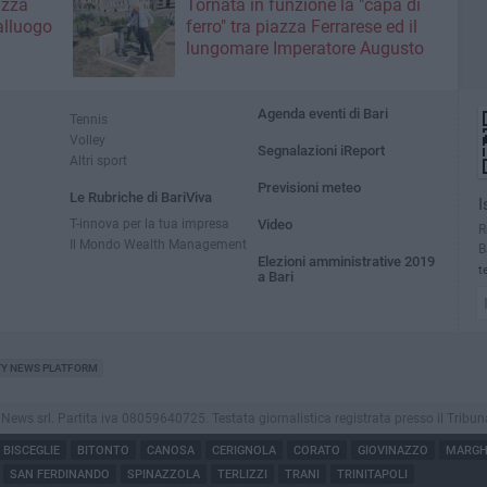
azza
Tornata in funzione la "capa di
alluogo
ferro" tra piazza Ferrarese ed il
lungomare Imperatore Augusto
Agenda eventi di Bari
Tennis
Volley
Segnalazioni iReport
Altri sport
Previsioni meteo
Le Rubriche di BariViva
I
T-innova per la tua impresa
Video
R
Il Mondo Wealth Management
B
Elezioni amministrative 2019
t
a Bari
TY NEWS PLATFORM
s srl. Partita iva 08059640725. Testata giornalistica registrata presso il Tribunale di
BISCEGLIE
BITONTO
CANOSA
CERIGNOLA
CORATO
GIOVINAZZO
MARGHE
SAN FERDINANDO
SPINAZZOLA
TERLIZZI
TRANI
TRINITAPOLI