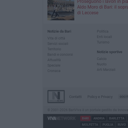
Proseguono i lavori in pi
Aldo Moro di Bari: il sopr
di Leccese
Notizie da Bari
Politica
Enti locali
Vita di città
Turismo
Servizi sociali
Territorio
Notizie sportive
Bandi e concorsi
Calcio
Attualità
Nuoto
Speciale
Arti Marziali
Cronaca
Contatti
Policy e Privacy
GOCI
© 2001-2026 BariViva è un portale gestito da InnovaNew
BARI
ANDRIA
BARLETTA
MOLFETTA
PUGLIA
RUVO