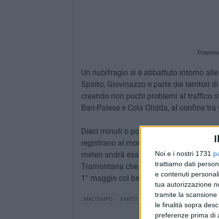
Powere
Un nubifragio si è abbattuto intorno alle
Spirito, Giovinazzo e parte dei territori 
creando non pochi problemi al traffico st
Bari-Palese e Cola Olidda, al confine tra
Dieci minuti o poco più accompagnati da
I
registrano al momento danni, ma qualche 
Noi e i nostri 1731
p
meteo andrà esaurendosi nel pomeriggio di
trattiamo dati person
Tramontana che renderanno il mare molto 
e contenuti personali
1° maggio col bel tempo, ma per gli agg
tua autorizzazione no
tramite la scansione 
MALTEMPO
SANTO SPIRITO
PALESE
PIOGGIA
le finalità sopra des
preferenze prima di 