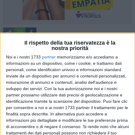
Il rispetto della tua riservatezza è la
nostra priorità
Il patriarcato si può sconfiggere e superare, andando oltre le
Noi e i nostri 1733
partner
memorizziamo e/o accediamo a
informazioni su un dispositivo, come i cookie, e trattiamo dati
storie di ordinaria violenza domestica – anche economica –
personali, come identificatori univoci e informazioni standard
che hanno segnato e ancora oggi spesso segnano la vita
inviate da un dispositivo per annunci e contenuti personalizzati,
delle donne in Puglia. Non è del resto un caso che nel 2025
misurazione di annunci e contenuti, analisi dell'audience e
le pensioni delle donne nella nostra regione siano risultate
sviluppo dei servizi.
Con la tua autorizzazione noi e i nostri
inferiori dai 400 ai 700 euro rispetto a quelle degli uomini.
partner possiamo utilizzare dati precisi di geolocalizzazione e
identificazione tramite la scansione del dispositivo. Puoi fare clic
Si è discusso di questo a Bari nel convegno "Storie di…
per consentire a noi e ai nostri 1733 partner il trattamento per le
finalità sopra descritte. In alternativa puoi accedere a
rinascita: dialogo a più voci sul libro di Maria Grazia Carriero,
informazioni più dettagliate e modificare le tue preferenze prima
Storia di Lina. Geografie affettive tra arte ed etnografia",
di acconsentire o di negare il consenso.
Si rende noto che alcuni
promosso dalla Uil Pensionati Puglia, in collaborazione con
trattamenti dei dati personali possono non richiedere il tuo