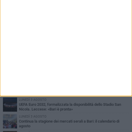
PIÙ LETTI QUESTA SETTIMANA
LUNEDÌ 3 AGOSTO
UEFA Euro 2032, formalizzata la disponibilità dello Stadio San
Nicola. Leccese: «Bari è pronta»
LUNEDÌ 3 AGOSTO
Continua la stagione dei mercati serali a Bari: il calendario di
agosto