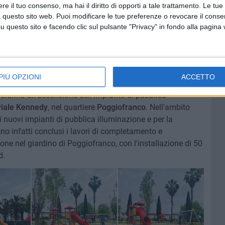
e il tuo consenso, ma hai il diritto di opporti a tale trattamento. Le tue
anto Spirito). Entro l'estate, inoltre, partiranno gli
 questo sito web. Puoi modificare le tue preferenze o revocare il conse
ochi in
piazza Trieste
, a Ceglie.
questo sito e facendo clic sul pulsante "Privacy" in fondo alla pagina
i anche grazie ai fondi annualmente a disposizione dei
PIÙ OPZIONI
ACCETTO
18.30
, l'assessore Scaramuzzi e la presidente del
peranno all'accensione dell'impianto di pubblica
viale Kennedy
, nel quartiere
Poggiofranco
.
Nell'ambito
 nuovi impianti di pubblica illuminazione e per la
no infatti conclusi i lavori di completamento e
ne nel giardino di Poggiofranco, con l'installazione di 50
d.