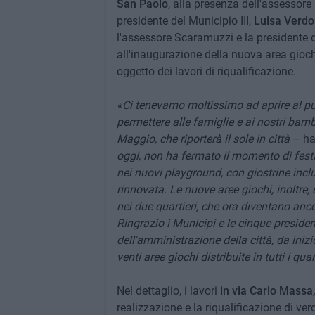
San Paolo
, alla presenza dell'assessore 
presidente del Municipio III,
Luisa Verdo
l'assessore Scaramuzzi e la presidente d
all'inaugurazione della nuova area gioch
oggetto dei lavori di riqualificazione.
«Ci tenevamo moltissimo ad aprire al pu
permettere alle famiglie e ai nostri bam
Maggio, che riporterà il sole in città
– ha
oggi, non ha fermato il momento di festa:
nei nuovi playground, con giostrine in
rinnovata. Le nuove aree giochi, inoltre, 
nei due quartieri, che ora diventano ancor
Ringrazio i Municipi e le cinque presidenti
dell'amministrazione della città, da inizi
venti aree giochi distribuite in tutti i quar
Nel dettaglio, i lavori
in via Carlo Massa
realizzazione e la riqualificazione di ve