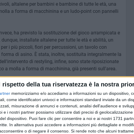
ivoli, altalene per bambini e bambine di tutte le età, una
olla a forma di macchinina e un ludo-point con pannelli
 invece, ha previsto la sostituzione del gioco arrampicata e
dunque, installate altalene per tutte le età e abilità, un
per i più piccoli, fiori per percussioni, un tavolo con
orma di asino. È stata, inoltre, sostituita integralmente la
l'intervento di restyling, infine, sono state riposizionate
oco a molla a forma di macchinina, già presenti sull'area.
 negli ultimi mesi sono state
già inaugurate oltre venti
l rispetto della tua riservatezza è la nostra prior
azza della Torre a Torre a Mare, in piazza Umberto, nel parco
artner
memorizziamo e/o accediamo a informazioni su un dispositivo, c
dicato a Palmina Martinelli (Poggiofranco), in via Tramonte
ali, come identificatori univoci e informazioni standard inviate da un di
rdan, nel Parco per tutti (Torre a Mare), nella pineta San
zzati, misurazione di annunci e contenuti, analisi dell'audience e svilupp
in piazza Capitaneo (Palese), in piazza Don Vito Magrassi
i e i nostri partner possiamo utilizzare dati precisi di geolocalizzazione 
(Catino), in via Fiore (San Paolo), nel giardino Alan Kurdi
del dispositivo. Puoi fare clic per consentire a noi e ai nostri 1731 partn
critte. In alternativa puoi accedere a informazioni più dettagliate e modif
a Pantanelli, nel giardino Don Vito Marotta (Loseto), in
acconsentire o di negare il consenso.
Si rende noto che alcuni trattamen
lo Massa (San Paolo), nel giardino Baden Powell