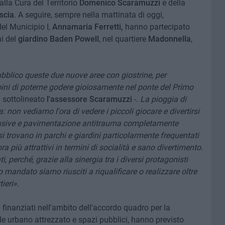
alla Cura del Territorio
Domenico Scaramuzzi
e della
scia
.
A seguire, sempre nella mattinata di oggi,
el Municipio I,
Annamaria Ferretti,
hanno partecipato
i del
giardino Baden Powell
, nel quartiere
Madonnella
,
bblico queste due nuove aree con giostrine, per
bini di poterne godere gioiosamente nel ponte del Primo
 sottolineato
l'assessore Scaramuzzi
-.
La pioggia di
 non vediamo l'ora di vedere i piccoli giocare e divertirsi
clusive e pavimentazione antitrauma completamente
si trovano in parchi e giardini particolarmente frequentati
a più attrattivi in termini di socialità e sano divertimento.
, perché, grazie alla sinergia tra i diversi protagonisti
o mandato siamo riusciti a riqualificare o realizzare oltre
tieri».
,
finanziati nell'ambito dell'accordo quadro per la
rde urbano attrezzato e spazi pubblici,
hanno previsto