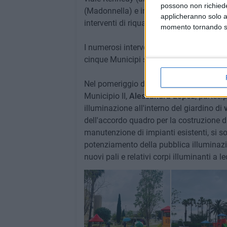
possono non richieder
(Madonnella) e in piazza San Francesco (S
applicheranno solo a
interventi di riqualificazione dell'area gi
momento tornando su 
I numerosi interventi sono resi possibil
cinque Municipi sull'arredo urbano.
Nel pomeriggio di oggi, invece, alle
ore 
Municipio II,
Alessandra Lopez
, parteci
illuminazione all'interno del giardino di
dell'accordo quadro per la costruzione di
manutenzione di impianti esistenti, si so
potenziamento della pubblica illuminazio
nuovi pali e relativi corpi illuminanti a le