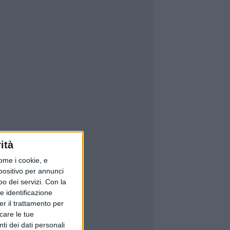
ità
ome i cookie, e
spositivo per annunci
o dei servizi.
Con la
e identificazione
er il trattamento per
icare le tue
ti dei dati personali