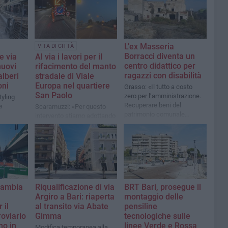
L'ex Masseria
VITA DI CITTÀ
Borracci diventa un
e via
A​l via i lavori per il
centro didattico per
nuovi
rifacimento del manto
ragazzi con disabilità
alberi
stradale di Viale
oni
Europa nel quartiere
Grasso: «Il tutto a costo
San Paolo
zero per l’amministrazione.
tyling
Recuperare beni del
a
Scaramuzzi: «Per questo
patrimonio comunale
intervento stiamo adottando
attraverso progetti
delle modalità esecutive
lungimiranti»
particolarmente
performanti, attraverso
scavi più profondi rispetto al
solito e l'utilizzo di un
materiale più resistente»
cambia
Riqualificazione di via
BRT Bari, prosegue il
Argiro a Bari: riaperta
montaggio delle
 il
al transito via Abate
pensiline
oviario
Gimma
tecnologiche sulle
no in
linee Verde e Rossa
Modifica temporanea alla