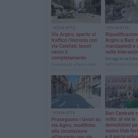
VITA DI CITTÀ
VITA DI CITTÀ
Via Argiro, aperto al
Riqualificazion
traffico l’incrocio con
Argiro a Bari: 
via Calefati: lavori
marciapiedi e 
verso il
nelle intersezi
completamento
Da oggi al via il res
dell’incrocio con vi
Scaramuzzi: «Passo dopo
Putignani
passo, riapriremo tutte le
intersezioni, a partire da via
Dante nella prima settimana
di agosto»
Bari Centrale 
VITA DI CITTÀ
volto: al via le
Proseguono i lavori su
demolizioni per
via Agiro, modifiche
nuovo Hub ferr
alla circolazione
e il parco urba
all'incrocio con via