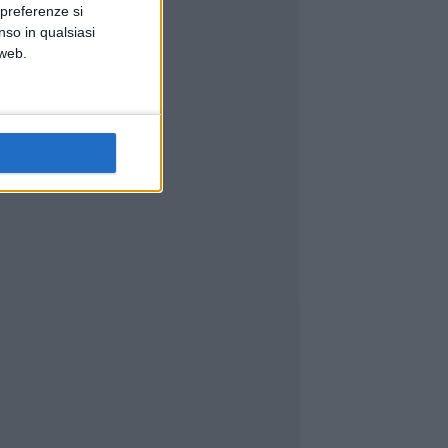
 preferenze si
nso in qualsiasi
 web.