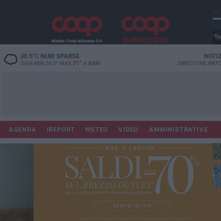
PI
Lec
30.5
°C
NUBI SPARSE
NOTI
31°
OGGI MIN
24.5°
MAX
A
BARI
DIRETTORE
ANTO
AGENDA
IREPORT
METEO
VIDEO
AMMINISTRATIVE
Gi
Bar
ri