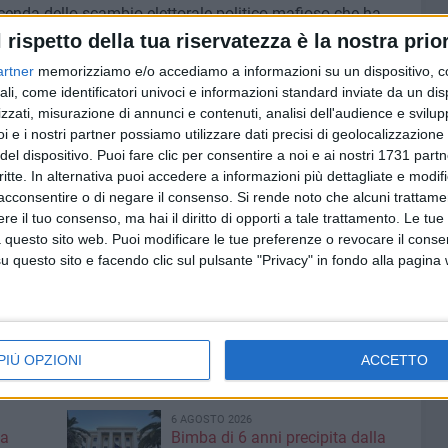
cenda dello scambio elettorale politico-mafioso che ha
a fiducia dei cittadini nelle istituzioni.
l rispetto della tua riservatezza è la nostra prior
o un riconoscimento della fondatezza dell'azione
artner
memorizziamo e/o accediamo a informazioni su un dispositivo, c
 gravità dei danni subiti dal territorio.
ali, come identificatori univoci e informazioni standard inviate da un di
zzati, misurazione di annunci e contenuti, analisi dell'audience e svilupp
a il sindaco di Bari
Vito Leccese
-
segnano un passaggio
i e i nostri partner possiamo utilizzare dati precisi di geolocalizzazione 
del dispositivo. Puoi fare clic per consentire a noi e ai nostri 1731 partn
almente viene ribadito con chiarezza che, se da un lato la
critte. In alternativa puoi accedere a informazioni più dettagliate e modif
alcun condizionamento dell'azione amministrativa da
acconsentire o di negare il consenso.
Si rende noto che alcuni trattamen
 lo stesso giudice a riconoscere il danno profondo che il
e il tuo consenso, ma hai il diritto di opporti a tale trattamento. Le tue
tività mafiosa..
 questo sito web. Puoi modificare le tue preferenze o revocare il conse
he restituisce verità e dignità alle istituzioni e alla
questo sito e facendo clic sul pulsante "Privacy" in fondo alla pagina
a narrazioni distorte. Questo riconoscimento rafforza il
, la trasparenza e la tutela dell'immagine della città, che
enomeni criminali che non la rappresentano".
PIÙ OPZIONI
ACCETTO
6 AGOSTO 2026
 a
Bimba di 6 anni precipita dalla