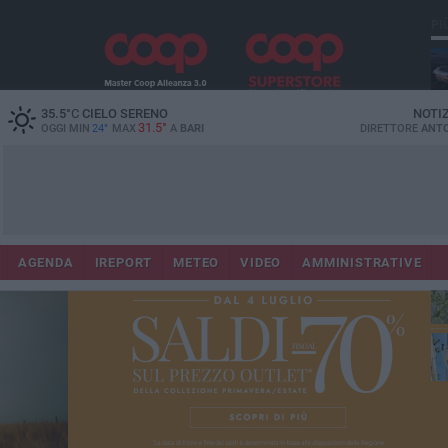
PI
Lec
35.5
°C
CIELO SERENO
NOTI
31.5°
OGGI MIN
24°
MAX
A
BARI
DIRETTORE
ANTO
AGENDA
IREPORT
METEO
VIDEO
AMMINISTRATIVE
Gi
Bar
ri