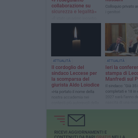
collaborazione su
Colloquio privato 
sicurezza e legalità»
i genitori
«È stato un primo incontro
molto positivo, che ci ha
consentito di confrontarci
sui principali temi che
interessano la nostra
comunità»
ATTUALITÀ
ATTUALITÀ
Il cordoglio del
Ieri la confere
sindaco Leccese ​per
stampa di Lec
la scomparsa del
Manfredi sul 
giurista Aldo Loiodice
Il sindaco: "Già 35 
completati e 18 in c
«Ha ​portato il nome della
2027 sarà l'anno de
nostra accademia nei
nascita di una nuov
contesti più autorevoli della
giurisprudenza»
RICEVI AGGIORNAMENTI E
CONTENUTI DA BARI
GRATIS
NELLA