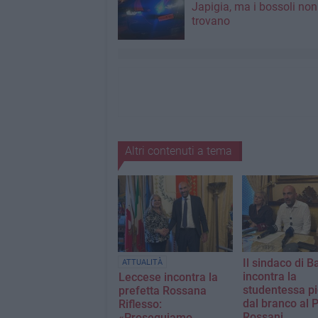
Japigia, ma i bossoli non
trovano
Altri contenuti a tema
Il sindaco di Ba
ATTUALITÀ
incontra la
Leccese incontra la
studentessa pi
prefetta ​Rossana
dal branco al 
Riflesso:
Rossani
«Proseguiamo