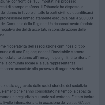
o, nei confronti dei 103 imputati nel processo
reati di stampo mafioso. Il Tribunale ha disposto la
l danno in favore di tutte le parti civili, da quantificarsi
na provvisionale immediatamente esecutiva
pari a 200.000
 del Comune e della Regione. Un riconoscimento fondato
negativo dei delitti accertati, in considerazione delle
ine.
ome "l'operatività dell'associazione criminosa di tipo
omune e di una Regione, nonché l'inevitabile clamore
 eclatante danno all'immagine per gli Enti territoriali".
he la comunità locale e la sua rappresentanza
per essere associate alla presenza di organizzazioni
udizio sia aggravato dalle radici storiche del sodalizio
ti, elementi che hanno consolidato nel tempo la capacità
tato un pregiudizio culturale sul territorio. È stato inoltre
livello internazionale, in occasione del vertice G7, così