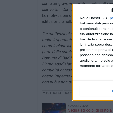
come un grave vulnus derivante dalla vi
coinvolto il Comune di Bari, incidendo sull
I
Le motivazioni depositate rappresentan
Noi e i nostri 1731
p
istituzionale nella lotta alle mafie e della
trattiamo dati person
e contenuti personali
"Le motivazioni della sentenza
- dichiar
tua autorizzazione no
tramite la scansione 
molto importante per la nostra città. Fin
le finalità sopra des
commissione ispettiva non ha rilevato 
preferenze prima di 
parte della criminalità, dall'altro oggi è
possono non richieder
Comune di Bari ha subito a causa dell'at
applicheranno solo a
Siamo soddisfatti per un pronunciamento c
momento tornando su 
comunità barese, troppo spesso esposte 
nostro impegno quotidiano per la legalità
non può e non deve essere associata a f
VITO LECCESE
CODICE INTERNO
6 AGOSTO 2026
Segnalati colpi di pistola