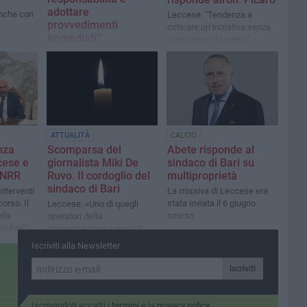
adottare
anche con
Leccese: "Tendenza a
provvedimenti
criticare un’iniziativa senza
immediati”
conoscerne lo spirito"
La vittima è una
studentessa universitaria di
20 anni
ATTUALITÀ
CALCIO
nza
Scomparsa del
Abete risponde al
cese e
giornalista Miki De
sindaco di Bari su
PNRR
Ruvo. Il cordoglio del
multiproprietà
sindaco di Bari
interventi
La missiva di Leccese era
orso. Il
stata inviata il 6 giugno
Leccese: «Uno di quegli
lla
scorso
operatori della
a Bari"
comunicazione capaci di
fare tantissimo anche con
Iscriviti alla Newsletter
pochi mezzi»
Iscriviti
Iscrivendoti accetti i
termini
e la
privacy policy