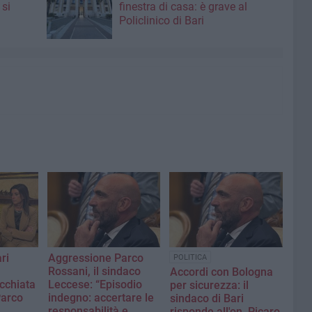
 si
finestra di casa: è grave al
Policlinico di Bari
ri
Aggressione Parco
POLITICA
Rossani, il sindaco
Accordi con Bologna
cchiata
Leccese: “Episodio
per sicurezza: il
Parco
indegno: accertare le
sindaco di Bari
responsabilità e
risponde all'on. Picaro