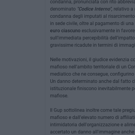
condanna, pronunciata con rito abbreviat
denominato
"Codice Interno",
relativo a 
condanna degli imputati al risarcimento de
in sede civile, oltre al pagamento di u
euro ciascuno
esclusivamente in favore
sull'immediata percepibilità dell'impatto 
gravissime ricadute in termini di immag
Nelle motivazioni, il giudice evidenzia c
mafioso nell'ambito territoriale di un C
mediatico che ne consegue, configurino un
Un danno determinato anche dal fatto c
istituzionale finiscono inevitabilmente 
mafiose.
Il Gup sottolinea inoltre come tale pregi
mafioso e dall'elevato numero di affilia
intimidatoria dell'organizzazione e alimen
accertato un danno all'immagine anche a 