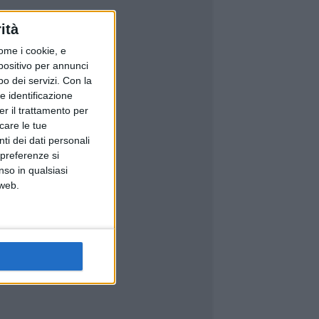
ità
ome i cookie, e
spositivo per annunci
o dei servizi.
Con la
e identificazione
er il trattamento per
icare le tue
ti dei dati personali
 preferenze si
nso in qualsiasi
 web.