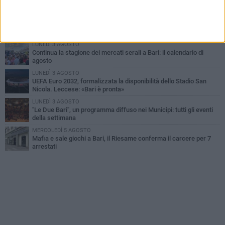
Cristoforo Colombo
GIOVEDÌ 6 AGOSTO
Città Metropolitana di Bari, riaperti i termini per diverse posizioni
lavorative
LUNEDÌ 3 AGOSTO
Continua la stagione dei mercati serali a Bari: il calendario di
agosto
LUNEDÌ 3 AGOSTO
UEFA Euro 2032, formalizzata la disponibilità dello Stadio San
Nicola. Leccese: «Bari è pronta»
LUNEDÌ 3 AGOSTO
"Le Due Bari", un programma diffuso nei Municipi: tutti gli eventi
della settimana
MERCOLEDÌ 5 AGOSTO
Mafia e sale giochi a Bari, il Riesame conferma il carcere per 7
arrestati