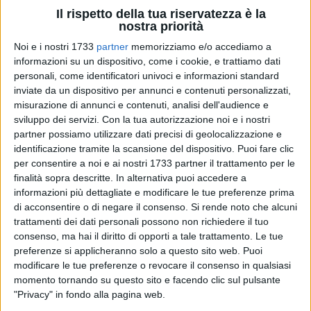
Il rispetto della tua riservatezza è la
nostra priorità
Noi e i nostri 1733
partner
memorizziamo e/o accediamo a
67
A cura di
ELGA MONTANI
informazioni su un dispositivo, come i cookie, e trattiamo dati
personali, come identificatori univoci e informazioni standard
inviate da un dispositivo per annunci e contenuti personalizzati,
misurazione di annunci e contenuti, analisi dell'audience e
Il nuovo inceneritore nella zona industriale di Bari, alle porte
sviluppo dei servizi.
Con la tua autorizzazione noi e i nostri
di Modugno, si farà. Sono giunte, infatti, dopo una serie di
partner possiamo utilizzare dati precisi di geolocalizzazione e
identificazione tramite la scansione del dispositivo. Puoi fare clic
diatribe e rifiuti le autorizzazioni necessarie alla costruzione
per consentire a noi e ai nostri 1733 partner il trattamento per le
del nuovo impianto da parte di Newo. La società, con sede a
finalità sopra descritte. In alternativa puoi accedere a
Foggia, ha ottenuto dagli uffici regionali la Autorizzazione
informazioni più dettagliate e modificare le tue preferenze prima
Integrata Ambientale (AIA) alla costruzione di un impianto di
di acconsentire o di negare il consenso.
Si rende noto che alcuni
ossido-combustione
che si occuperà di bruciare i rifiuti
trattamenti dei dati personali possono non richiedere il tuo
provenienti dall'
impianto di bio-stabilizzazione
di AMIU
consenso, ma hai il diritto di opporti a tale trattamento. Le tue
Puglia.
preferenze si applicheranno solo a questo sito web. Puoi
modificare le tue preferenze o revocare il consenso in qualsiasi
momento tornando su questo sito e facendo clic sul pulsante
Nello specifico, il progetto che ha ottenuto l'approvazione
"Privacy" in fondo alla pagina web.
della Regione Puglia prevede che siano due i tipi di rifiuti che