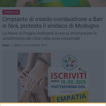
CRONACA
L'impianto di ossido-combustione a Bari
si farà, protesta il sindaco di Modugno
La Newo di Foggia realizzerà la nuova struttura per lo
smaltimento dei rifiuti nella zona industriale
BARI -
LUNEDÌ 4 DICEMBRE 2017