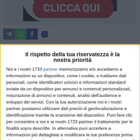
1
Il rispetto della tua riservatezza è la
Amiu Puglia,
d'intesa con l'amministrazione comunale e con
nostra priorità
il
Municipio 2
, ha organizzato un ciclo di visite formative
Noi e i nostri 1733
partner
memorizziamo e/o accediamo a
all'interno del
Centro comunale di raccolta
(Ccr) di via
informazioni su un dispositivo, come i cookie, e trattiamo dati
Martin Luther King, dedicato alle scuole del territorio, che
personali, come identificatori univoci e informazioni standard
prenderà il via nelle prossime settimane.
inviate da un dispositivo per annunci e contenuti personalizzati,
misurazione di annunci e contenuti, analisi dell'audience e
sviluppo dei servizi.
Con la tua autorizzazione noi e i nostri
In particolare, in questa prima fase, saranno coinvolti gli
partner possiamo utilizzare dati precisi di geolocalizzazione e
istituti
Poggiofranco - Tommaso Fiore
, per un totale di 126
identificazione tramite la scansione del dispositivo. Puoi fare clic
alunni delle classi IV della scuola primaria di primo grado e
per consentire a noi e ai nostri 1733 partner il trattamento per le
circa 100 della classi I della scuola secondaria di primo
finalità sopra descritte. In alternativa puoi accedere a
grado; Carrante - Michelangelo, per un totale di 105 alunni
informazioni più dettagliate e modificare le tue preferenze prima