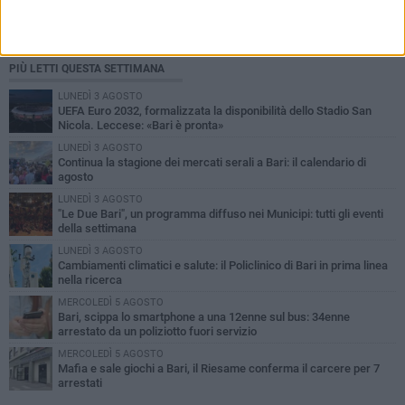
PIÙ LETTI QUESTA SETTIMANA
LUNEDÌ 3 AGOSTO
UEFA Euro 2032, formalizzata la disponibilità dello Stadio San
Nicola. Leccese: «Bari è pronta»
LUNEDÌ 3 AGOSTO
Continua la stagione dei mercati serali a Bari: il calendario di
agosto
LUNEDÌ 3 AGOSTO
"Le Due Bari", un programma diffuso nei Municipi: tutti gli eventi
della settimana
LUNEDÌ 3 AGOSTO
Cambiamenti climatici e salute: il Policlinico di Bari in prima linea
nella ricerca
MERCOLEDÌ 5 AGOSTO
Bari, scippa lo smartphone a una 12enne sul bus: 34enne
arrestato da un poliziotto fuori servizio
MERCOLEDÌ 5 AGOSTO
Mafia e sale giochi a Bari, il Riesame conferma il carcere per 7
arrestati