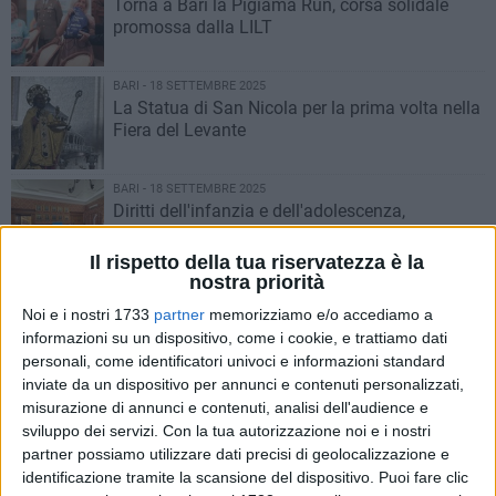
Torna a Bari la Pigiama Run, corsa solidale
promossa dalla LILT
BARI - 18 SETTEMBRE 2025
La Statua di San Nicola per la prima volta nella
Fiera del Levante
BARI - 18 SETTEMBRE 2025
Diritti dell'infanzia e dell'adolescenza,
l'iniziativa di Comune di Bari e Unicef
Il rispetto della tua riservatezza è la
nostra priorità
BARI - 18 SETTEMBRE 2025
Cittadinanza onoraria alla Guardia di Finanza
Noi e i nostri 1733
partner
memorizziamo e/o accediamo a
dal Comune di Bari
informazioni su un dispositivo, come i cookie, e trattiamo dati
personali, come identificatori univoci e informazioni standard
inviate da un dispositivo per annunci e contenuti personalizzati,
BARI - 17 SETTEMBRE 2025
misurazione di annunci e contenuti, analisi dell'audience e
Presentato a Palazzo di Città il BIFBA, Bari
sviluppo dei servizi.
Con la tua autorizzazione noi e i nostri
International Fest Bambin*&Adolescenti
partner possiamo utilizzare dati precisi di geolocalizzazione e
identificazione tramite la scansione del dispositivo. Puoi fare clic