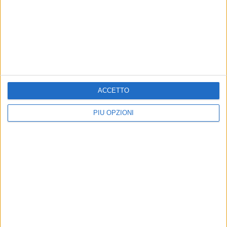
sostenibili
BARI - 26 AGOSTO 2025
Intitolata a Gianni Antonucci la tribuna stampa
del San Nicola di Bari
Precedente
1
2
...
4
5
6
7
8
...
ACCETTO
Successiva
PIÙ OPZIONI