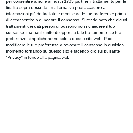
BARI - 16 SETTEMBRE 2025
per consentire a noi e ai nostri 1733 partner il trattamento per le
Viva Network lancia il numero WhatsApp per le
finalità sopra descritte. In alternativa puoi accedere a
segnalazioni dei lettori
informazioni più dettagliate e modificare le tue preferenze prima
di acconsentire o di negare il consenso.
Si rende noto che alcuni
trattamenti dei dati personali possono non richiedere il tuo
BARI - 15 SETTEMBRE 2025
consenso, ma hai il diritto di opporti a tale trattamento. Le tue
Bari celebra l'indipendenza della Costa Rica:
preferenze si applicheranno solo a questo sito web. Puoi
bandiera su Palazzo di Città
modificare le tue preferenze o revocare il consenso in qualsiasi
momento tornando su questo sito e facendo clic sul pulsante
BARI - 12 SETTEMBRE 2025
"Privacy" in fondo alla pagina web.
A Palazzo di Città l'incontro con la Comunità
Islamica di Bari
BARI - 10 SETTEMBRE 2025
Santo Spirito in festa per i 100 anni di nonna
Lucia
BARI - 8 SETTEMBRE 2025
Cellamare, i medici di famiglia nel Presidio
territoriale: così la medicina di prossimità è
realtà