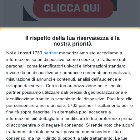
14
Il rispetto della tua riservatezza è la
nostra priorità
Noi e i nostri 1733
partner
memorizziamo e/o accediamo a
Un arcobaleno di colori sopra il grigio. Così i muri esterni del
informazioni su un dispositivo, come i cookie, e trattiamo dati
personali, come identificatori univoci e informazioni standard
Centro "Colli Grisoni", da spenti e grigi che erano, si sono
inviate da un dispositivo per annunci e contenuti personalizzati,
"riaccesi" grazie alla creatività di venti ragazzi e ragazze,
misurazione di annunci e contenuti, analisi dell'audience e
utenti e non, tutti di età compresa fra i 12 e i 17 anni.
sviluppo dei servizi.
Con la tua autorizzazione noi e i nostri
partner possiamo utilizzare dati precisi di geolocalizzazione e
E' il risultato del progetto "Extramurale-s – Per uscire dalle
identificazione tramite la scansione del dispositivo. Puoi fare clic
proprie mura mentali e strutturali", culminato nell'evento
per consentire a noi e ai nostri 1733 partner il trattamento per le
conclusivo di oggi pomeriggio, al quale hanno preso parte gli
finalità sopra descritte. In alternativa puoi accedere a
informazioni più dettagliate e modificare le tue preferenze prima
autori dei murales e le famiglie assieme al direttore generale
di acconsentire o di negare il consenso.
Si rende noto che alcuni
ASL Bari, Antonio Sanguedolce, al responsabile del Centro
trattamenti dei dati personali possono non richiedere il tuo
Autismo, Cesare Porcelli, e agli operatori della
consenso, ma hai il diritto di opporti a tale trattamento. Le tue