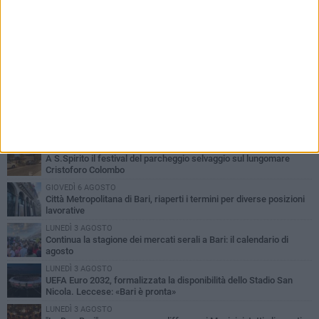
PIÙ LETTI QUESTA SETTIMANA
VENERDÌ 7 AGOSTO
A S.Spirito il festival del parcheggio selvaggio sul lungomare
Cristoforo Colombo
GIOVEDÌ 6 AGOSTO
Città Metropolitana di Bari, riaperti i termini per diverse posizioni
lavorative
LUNEDÌ 3 AGOSTO
Continua la stagione dei mercati serali a Bari: il calendario di
agosto
LUNEDÌ 3 AGOSTO
UEFA Euro 2032, formalizzata la disponibilità dello Stadio San
Nicola. Leccese: «Bari è pronta»
LUNEDÌ 3 AGOSTO