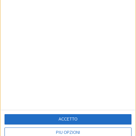
Altri contenuti a tema
ACCETTO
ATTUALITÀ
ENTI LOCALI
Anche l'Asl Bari nello Short
"Diabete in Vista”: il 17 luglio
PIÙ OPZIONI