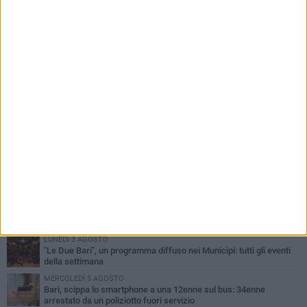
PIÙ LETTI QUESTA SETTIMANA
LUNEDÌ 3 AGOSTO
Continua la stagione dei mercati serali a Bari: il calendario di
agosto
LUNEDÌ 3 AGOSTO
UEFA Euro 2032, formalizzata la disponibilità dello Stadio San
Nicola. Leccese: «Bari è pronta»
VENERDÌ 7 AGOSTO
A S.Spirito il festival del parcheggio selvaggio sul lungomare
Cristoforo Colombo
GIOVEDÌ 6 AGOSTO
Città Metropolitana di Bari, riaperti i termini per diverse posizioni
lavorative
LUNEDÌ 3 AGOSTO
"Le Due Bari", un programma diffuso nei Municipi: tutti gli eventi
della settimana
MERCOLEDÌ 5 AGOSTO
Bari, scippa lo smartphone a una 12enne sul bus: 34enne
arrestato da un poliziotto fuori servizio