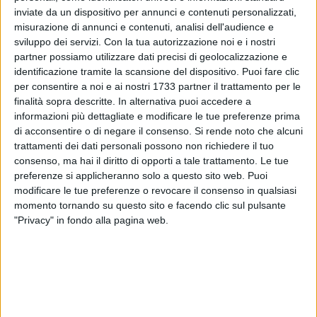
inviate da un dispositivo per annunci e contenuti personalizzati,
misurazione di annunci e contenuti, analisi dell'audience e
76
A cura di
sviluppo dei servizi.
Con la tua autorizzazione noi e i nostri
GIANLUCA BATTISTA
partner possiamo utilizzare dati precisi di geolocalizzazione e
identificazione tramite la scansione del dispositivo. Puoi fare clic
per consentire a noi e ai nostri 1733 partner il trattamento per le
Un incidente mortale si è verificato questo pomeriggio, 20
finalità sopra descritte. In alternativa puoi accedere a
luglio, lungo la strada statale 16 bis, all'altezza dell'accesso
informazioni più dettagliate e modificare le tue preferenze prima
di acconsentire o di negare il consenso.
Si rende noto che alcuni
B di Bari-Palese, poco prima dei famigerati curvoni,
trattamenti dei dati personali possono non richiedere il tuo
all'altezza del Tiro a Volo. Secondo le prime frammentarie
consenso, ma hai il diritto di opporti a tale trattamento. Le tue
ricostruzioni dopo il distributore ERG vi sarebbe stato
preferenze si applicheranno solo a questo sito web. Puoi
l'impatto tra una Fiat Panda ed una Lancia Y. L'uomo alla
modificare le tue preferenze o revocare il consenso in qualsiasi
guida della prima auto, 62 anni, sarebbe stato sbalzato dalla
momento tornando su questo sito e facendo clic sul pulsante
vettura dopo essere finito sul guard rail ed è deceduto.
"Privacy" in fondo alla pagina web.
Sul posto la Polizia Stradale ed il personale medico del
servizio 118, ma i soccorsi sono stati inutili. La tangenziale
di Bari, in direzione Foggia, in quel tratto è chiusa
momentaneamente al traffico veicolare. I mezzi del trasporto
urbano sono dirottati sulle complanari.