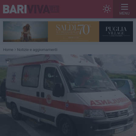
MENU
Home
Notizie e aggiornamenti