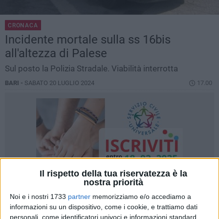
CRONACA
Incidente mortale sulla ss 16bis
all'altezza di Palese
Sul posto la Polizia Stradale. Viabilità interrotta
BARI -
SABATO 20 LUGLIO 2024
17.00
Il rispetto della tua riservatezza è la
nostra priorità
Noi e i nostri 1733
partner
memorizziamo e/o accediamo a
informazioni su un dispositivo, come i cookie, e trattiamo dati
personali, come identificatori univoci e informazioni standard