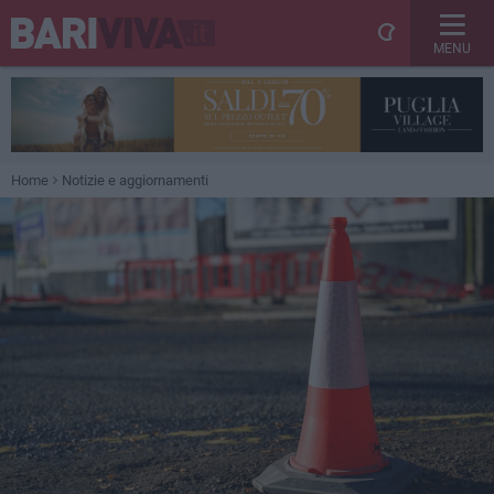
MENU
Home
Notizie e aggiornamenti