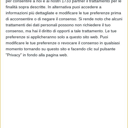
per consentire a noi e ai nostri 1733 partner il trattamento per le
sua reale identità urbana: un quartiere prevalentemente
finalità sopra descritte. In alternativa puoi accedere a
residenziale che, dopo decenni di pianificazione rimasta
informazioni più dettagliate e modificare le tue preferenze prima
sulla carta, potrà finalmente contare su una disciplina
di acconsentire o di negare il consenso.
Si rende noto che alcuni
urbanistica coerente con la sua evoluzione, orientata alla
trattamenti dei dati personali possono non richiedere il tuo
rigenerazione dell'edificato esistente, al rafforzamento dei
consenso, ma hai il diritto di opporti a tale trattamento. Le tue
servizi pubblici, alla riduzione del consumo di suolo e alla
preferenze si applicheranno solo a questo sito web. Puoi
modificare le tue preferenze o revocare il consenso in qualsiasi
tutela del paesaggio.
momento tornando su questo sito e facendo clic sul pulsante
"Privacy" in fondo alla pagina web.
Le prescrizioni regionali recepite nella delibera approvata dal
Consiglio comunale non modificano l'impianto della
Variante né i suoi obiettivi strategici; al contrario, ne
rafforzano la qualità urbanistica, ambientale e
paesaggistica, assicurandone la piena coerenza con il Piano
paesaggistico territoriale regionale, con il Piano di rischio
aeroportuale e con gli indirizzi del futuro Piano urbanistico
generale, che individua nel principio del "costruire sul
costruito" uno dei cardini dello sviluppo della città.
La delibera consolida una scelta di fondo: superare