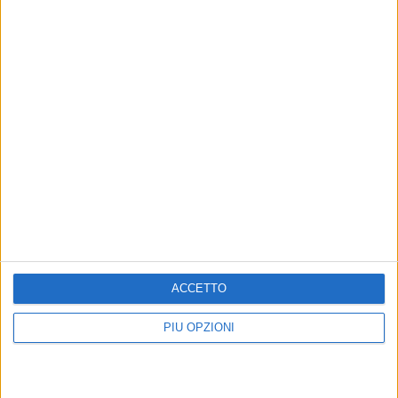
Corato: le vittime hanno 17 anni
7 AGOSTO 2026
Visita del Console Generale degli Stati Uniti
d’America a Napoli: l'incontro con il prefetto di
Bari
ACCETTO
PIÙ OPZIONI