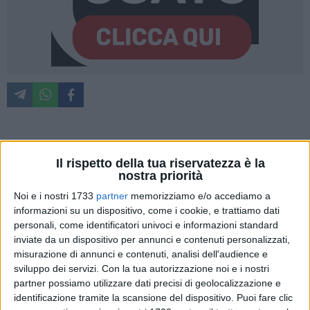
Il Consiglio comunale ha approvato questo pomeriggio (con
Il rispetto della tua riservatezza è la
25 voti favorevoli e 1 astenuto) la delibera della Variante al
nostra priorità
Piano regolatore generale della Maglia di Palese-Macchie,
Noi e i nostri 1733
partner
memorizziamo e/o accediamo a
che recepisce le prescrizioni formulate dalla Regione Puglia,
informazioni su un dispositivo, come i cookie, e trattiamo dati
compiendo un passaggio decisivo verso la definitiva entrata
personali, come identificatori univoci e informazioni standard
in vigore di uno degli strumenti urbanistici più attesi dalla
inviate da un dispositivo per annunci e contenuti personalizzati,
comunità locale.
misurazione di annunci e contenuti, analisi dell'audience e
sviluppo dei servizi.
Con la tua autorizzazione noi e i nostri
L'approvazione conferma la scelta dell'amministrazione
partner possiamo utilizzare dati precisi di geolocalizzazione e
identificazione tramite la scansione del dispositivo. Puoi fare clic
comunale di ridisegnare il futuro del quartiere partendo dalla