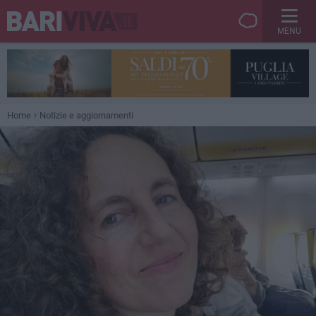
MENU
Home
Notizie e aggiornamenti