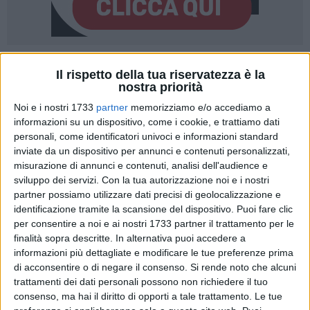
13
A cura di
Il rispetto della tua riservatezza è la
ELGA MONTANI
nostra priorità
Noi e i nostri 1733
partner
memorizziamo e/o accediamo a
informazioni su un dispositivo, come i cookie, e trattiamo dati
Vito Leccese, dopo 50 giorni dalle elezioni, ha nominato ieri
personali, come identificatori univoci e informazioni standard
inviate da un dispositivo per annunci e contenuti personalizzati,
sera la sua giunta. Ma meno di 24 ore dopo è già terremoto.
misurazione di annunci e contenuti, analisi dell'audience e
Alcuni post Facebook di Carlotta Nonnis Marzano, biologa
sviluppo dei servizi.
Con la tua autorizzazione noi e i nostri
54enne dell'Uniba, hanno alzato un polverone.
partner possiamo utilizzare dati precisi di geolocalizzazione e
identificazione tramite la scansione del dispositivo. Puoi fare clic
Tra i post più criticati uno in cui si scaglia contro il Papa, in
per consentire a noi e ai nostri 1733 partner il trattamento per le
cui il 31 maggio scorso aveva scritto: «Non vi sembra
finalità sopra descritte. In alternativa puoi accedere a
arrivato il momento di congedare questo anziano molesto
informazioni più dettagliate e modificare le tue preferenze prima
di acconsentire o di negare il consenso.
Si rende noto che alcuni
dalle cronache quotidiane e accompagnarlo ai giardinetti per
trattamenti dei dati personali possono non richiedere il tuo
dare il becchime ai passeri? Ah meglio di no, data la
consenso, ma hai il diritto di opporti a tale trattamento. Le tue
tradizione non vorrei rivolgesse piuttosto le sue attenzioni ai