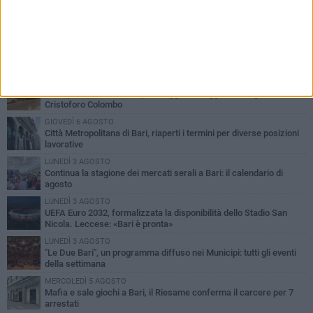
PIÙ LETTI QUESTA SETTIMANA
VENERDÌ 7 AGOSTO
A S.Spirito il festival del parcheggio selvaggio sul lungomare
Cristoforo Colombo
GIOVEDÌ 6 AGOSTO
Città Metropolitana di Bari, riaperti i termini per diverse posizioni
lavorative
LUNEDÌ 3 AGOSTO
Continua la stagione dei mercati serali a Bari: il calendario di
agosto
LUNEDÌ 3 AGOSTO
UEFA Euro 2032, formalizzata la disponibilità dello Stadio San
Nicola. Leccese: «Bari è pronta»
LUNEDÌ 3 AGOSTO
"Le Due Bari", un programma diffuso nei Municipi: tutti gli eventi
della settimana
MERCOLEDÌ 5 AGOSTO
Mafia e sale giochi a Bari, il Riesame conferma il carcere per 7
arrestati