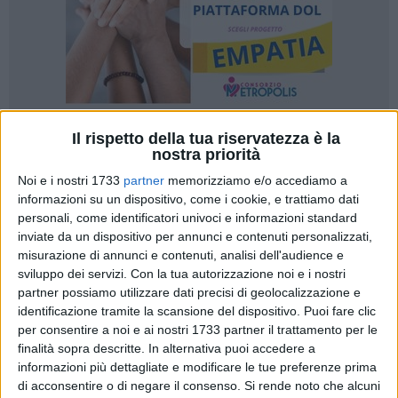
Il rispetto della tua riservatezza è la
7
nostra priorità
Noi e i nostri 1733
partner
memorizziamo e/o accediamo a
informazioni su un dispositivo, come i cookie, e trattiamo dati
Su proposta dell'assessore allo Sviluppo locale e al Turismo,
personali, come identificatori univoci e informazioni standard
la giunta ha approvato oggi il protocollo di intesa tra
inviate da un dispositivo per annunci e contenuti personalizzati,
Comune di Bari e Aeroporti di Puglia Spa
per la definizione
misurazione di annunci e contenuti, analisi dell'audience e
sviluppo dei servizi.
Con la tua autorizzazione noi e i nostri
di modalità di cooperazione finalizzate alla
partner possiamo utilizzare dati precisi di geolocalizzazione e
destagionalizzazione del turismo di incoming
mediante
identificazione tramite la scansione del dispositivo. Puoi fare clic
connettività aerea e rafforzamento dell'attrattività della città
per consentire a noi e ai nostri 1733 partner il trattamento per le
di Bari come meta turistico-culturale. A tal fine il
finalità sopra descritte. In alternativa puoi accedere a
provvedimento di giunta autorizza, per il 2025,
il
informazioni più dettagliate e modificare le tue preferenze prima
trasferimento in favore di Aeroporti di Puglia Spa di risorse
di acconsentire o di negare il consenso.
Si rende noto che alcuni