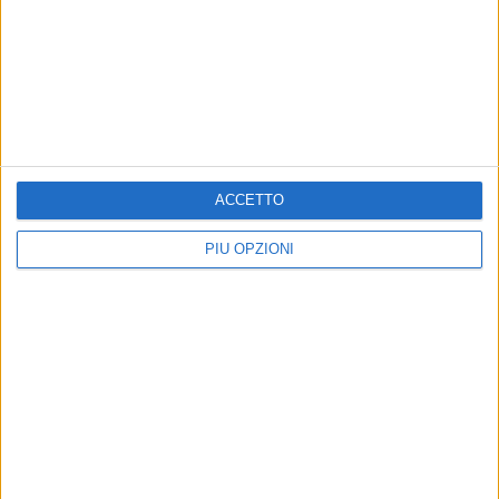
ACCETTO
PIÙ OPZIONI
Altri contenuti a tema
Il Nuovo Ospedale
Nuovo Ospedale Monopoli-