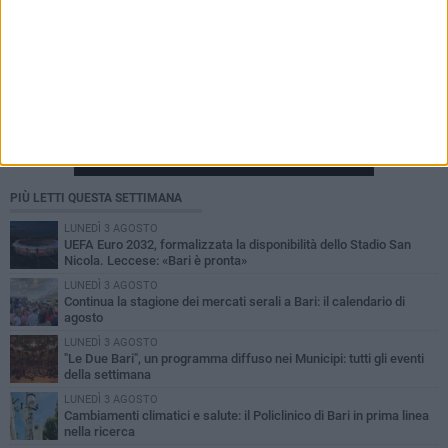
PIÙ LETTI QUESTA SETTIMANA
LUNEDÌ 3 AGOSTO
UEFA Euro 2032, formalizzata la disponibilità dello Stadio San
Nicola. Leccese: «Bari è pronta»
LUNEDÌ 3 AGOSTO
Continua la stagione dei mercati serali a Bari: il calendario di
agosto
LUNEDÌ 3 AGOSTO
"Le Due Bari", un programma diffuso nei Municipi: tutti gli eventi
della settimana
LUNEDÌ 3 AGOSTO
Cambiamenti climatici e salute: il Policlinico di Bari in prima linea
nella ricerca