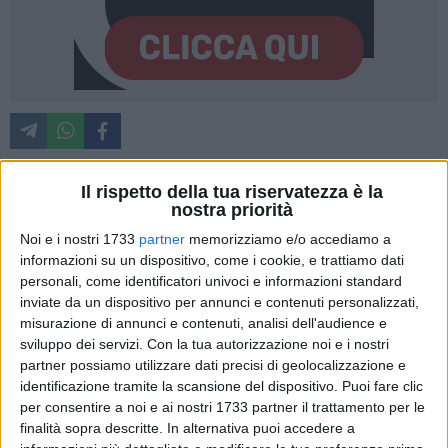
Il rispetto della tua riservatezza è la
nostra priorità
Si è conclusa alle ore 12.00 di oggi, mercoledì 10 giugno, la
fase di trasferimento dei pazienti, partita alle ore 7.30 di
Noi e i nostri 1733
partner
memorizziamo e/o accediamo a
questa mattina,
dall'ospedale San Giacomo al nuovo
informazioni su un dispositivo, come i cookie, e trattiamo dati
ospedale Monopoli-Fasano.
Si tratta di
25 pazienti, di cui 19
personali, come identificatori univoci e informazioni standard
inviate da un dispositivo per annunci e contenuti personalizzati,
ricoverati nella vecchia struttura, tre neonati, due trasferiti
misurazione di annunci e contenuti, analisi dell'audience e
dal pronto soccorso e un paziente complesso ricoverato in
sviluppo dei servizi.
Con la tua autorizzazione noi e i nostri
Rianimazione. Da domani, giovedì 11 giugno alle ore 8,
partner possiamo utilizzare dati precisi di geolocalizzazione e
sarà operativo il Pronto Soccorso del nuovo ospedale e
identificazione tramite la scansione del dispositivo. Puoi fare clic
cesserà l'attività del San Giacomo.
per consentire a noi e ai nostri 1733 partner il trattamento per le
finalità sopra descritte. In alternativa puoi accedere a