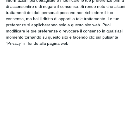
Le operazioni sono iniziate alle ore 7 e sono state seguite in
informazioni più dettagliate e modificare le tue preferenze prima
di acconsentire o di negare il consenso.
Si rende noto che alcuni
tempo reale da una cabina di regia coordinata dal direttore
trattamenti dei dati personali possono non richiedere il tuo
generale della ASL Bari, Luigi Fruscio, e dalla direttrice
consenso, ma hai il diritto di opporti a tale trattamento. Le tue
sanitaria Rosella Squicciarini, insieme a direzione medica di
preferenze si applicheranno solo a questo sito web. Puoi
Presidio, 118, Sanitaservice, protezione civile e forze
modificare le tue preferenze o revocare il consenso in qualsiasi
dell'ordine per monitorare ogni singolo trasferimento e
momento tornando su questo sito e facendo clic sul pulsante
assicurare la corretta presa in carico dei pazienti una volta
"Privacy" in fondo alla pagina web.
giunti nella nuova struttura in contrada Lamalunga-
Sant'Antonio d'Ascula, al termine di un'operazione
complessa e accuratamente pianificata dalla ASL Bari per
garantire continuità assistenziale e massima sicurezza in
ogni fase del percorso.
Ad accogliere il primo paziente è stato il presidente della
Regione Puglia, Antonio Decaro, insieme all'assessore
regionale alla Sanità, Donato Pentassuglia, che ha
affiancato la direzione aziendale durante l'avvio operativo
delle attività.