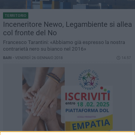
TERRITORIO
Inceneritore Newo, Legambiente si allea
col fronte del No
Francesco Tarantini: «Abbiamo già espresso la nostra
contrarietà nero su bianco nel 2016»
BARI -
VENERDÌ 26 GENNAIO 2018
14.57