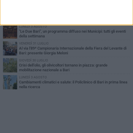
Nicola. Leccese: «Bari è pronta»
LUNEDÌ 3 AGOSTO
Continua la stagione dei mercati serali a Bari: il calendario di
agosto
LUNEDÌ 3 AGOSTO
"Le Due Bari", un programma diffuso nei Municipi: tutti gli eventi
della settimana
VENERDÌ 31 LUGLIO
Al via l'89ª Campionaria Internazionale della Fiera del Levante di
Bari: presente Giorgia Meloni
GIOVEDÌ 30 LUGLIO
Crisi dell’olio, gli olivicoltori tornano in piazza: grande
mobilitazione nazionale a Bari
LUNEDÌ 3 AGOSTO
Cambiamenti climatici e salute: il Policlinico di Bari in prima linea
nella ricerca