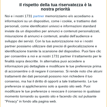
Il rispetto della tua riservatezza è la
nostra priorità
Noi e i nostri 1731
partner
memorizziamo e/o accediamo a
8
informazioni su un dispositivo, come i cookie, e trattiamo dati
personali, come identificatori univoci e informazioni standard
inviate da un dispositivo per annunci e contenuti personalizzati,
«Già nel giugno del 2016 abbiamo presentato le nostre
misurazione di annunci e contenuti, analisi dell'audience e
osservazioni in merito al progetto. Oggi ribadiamo che, nella
sviluppo dei servizi.
Con la tua autorizzazione noi e i nostri
nostra regione, per chiudere il
ciclo dei rifiuti
si deve puntare
partner possiamo utilizzare dati precisi di geolocalizzazione e
identificazione tramite la scansione del dispositivo. Puoi fare clic
alla realizzazione degli impianti di compostaggio, riuso e
per consentire a noi e ai nostri 1731 partner il trattamento per le
recupero dei rifiuti». Esordisce così un comunicato di
finalità sopra descritte. In alternativa puoi accedere a
Legambiente Bari Puglia, intervenendo sulla diatriba relativa
informazioni più dettagliate e modificare le tue preferenze prima
all'impianto di ossido-combustione che dovrebbe sorgere a
di acconsentire o di negare il consenso.
Si rende noto che alcuni
Bari al confine col territorio di Modugno.
trattamenti dei dati personali possono non richiedere il tuo
consenso, ma hai il diritto di opporti a tale trattamento. Le tue
Già in tempi non sospetti, ovvero nel giugno del 2016,
preferenze si applicheranno solo a questo sito web. Puoi
modificare le tue preferenze o revocare il consenso in qualsiasi
Legambiente Puglia aveva trasmesso all'ufficio VIA/VAS
momento tornando su questo sito e facendo clic sul pulsante
della Regione Puglia le sue osservazioni in merito alla
"Privacy" in fondo alla pagina web.
realizzazione dell'impianto di ossido-combustione Newo,