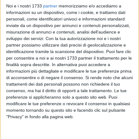
Noi e i nostri 1733
partner
memorizziamo e/o accediamo a
informazioni su un dispositivo, come i cookie, e trattiamo dati
personali, come identificatori univoci e informazioni standard
2
A cura di
inviate da un dispositivo per annunci e contenuti personalizzati,
LA REDAZIONE
misurazione di annunci e contenuti, analisi dell'audience e
sviluppo dei servizi.
Con la tua autorizzazione noi e i nostri
partner possiamo utilizzare dati precisi di geolocalizzazione e
Antonella Lella continuerà ad essere il coordinatore del
identificazione tramite la scansione del dispositivo. Puoi fare clic
partito di Fratelli d'Italia a Bari. La conferma arrivata ieri
per consentire a noi e ai nostri 1733 partner il trattamento per le
finalità sopra descritte. In alternativa puoi accedere a
durante il congresso dei meloniani. Due i candidati, oltre a
informazioni più dettagliate e modificare le tue preferenze prima
Lella, Fabrizio Tatarella.
di acconsentire o di negare il consenso.
Si rende noto che alcuni
trattamenti dei dati personali possono non richiedere il tuo
Al voto hanno partecipato 1.151 iscritti al partito. Di seguito
consenso, ma hai il diritto di opporti a tale trattamento. Le tue
il risultato degli scrutini:
preferenze si applicheranno solo a questo sito web. Puoi
Antonella Lella 806 voti
modificare le tue preferenze o revocare il consenso in qualsiasi
Fabrizio Tatarella 330 voti (entra di diritto nel coordinamento
momento tornando su questo sito e facendo clic sul pulsante
"Privacy" in fondo alla pagina web.
cittadino)
Gli altri 8 componenti del Coordinamento eletti sono:
-Luca Cicciomessere 324 voti