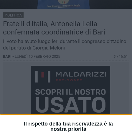
POLITICA
Fratelli d'Italia, Antonella Lella
confermata coordinatrice di Bari
Il voto ha avuto luogo ieri durante il congresso cittadino
del partito di Giorgia Meloni
BARI -
LUNEDÌ 10 FEBBRAIO 2025
16.51
Il rispetto della tua riservatezza è la
nostra priorità