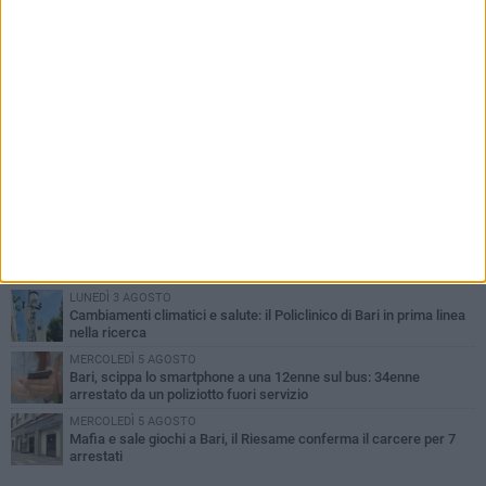
PIÙ LETTI QUESTA SETTIMANA
LUNEDÌ 3 AGOSTO
UEFA Euro 2032, formalizzata la disponibilità dello Stadio San
Nicola. Leccese: «Bari è pronta»
LUNEDÌ 3 AGOSTO
Continua la stagione dei mercati serali a Bari: il calendario di
agosto
LUNEDÌ 3 AGOSTO
"Le Due Bari", un programma diffuso nei Municipi: tutti gli eventi
della settimana
LUNEDÌ 3 AGOSTO
Cambiamenti climatici e salute: il Policlinico di Bari in prima linea
nella ricerca
MERCOLEDÌ 5 AGOSTO
Bari, scippa lo smartphone a una 12enne sul bus: 34enne
arrestato da un poliziotto fuori servizio
MERCOLEDÌ 5 AGOSTO
Mafia e sale giochi a Bari, il Riesame conferma il carcere per 7
arrestati