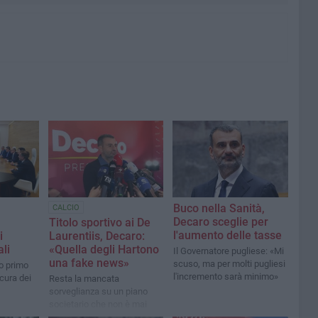
Buco nella Sanità,
CALCIO
Decaro sceglie per
Titolo sportivo ai De
l'aumento delle tasse
i
Laurentiis, Decaro:
ali
«Quella degli Hartono
Il Governatore pugliese: «Mi
una fake news»
scuso, ma per molti pugliesi
ro primo
l'incremento sarà minimo»
cura dei
Resta la mancata
sorveglianza su un piano
societario che non è mai
cresciuto nel tempo