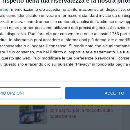
l rispetto della tua riservatezza è la nostra prior
artner
memorizziamo e/o accediamo a informazioni su un dispositivo, c
ali, come identificatori univoci e informazioni standard inviate da un di
zzati, misurazione di annunci e contenuti, analisi dell'audience e svilupp
i e i nostri partner possiamo utilizzare dati precisi di geolocalizzazione 
del dispositivo. Puoi fare clic per consentire a noi e ai nostri 1733 partn
critte. In alternativa puoi accedere a informazioni più dettagliate e modif
acconsentire o di negare il consenso.
Si rende noto che alcuni trattamen
e il tuo consenso, ma hai il diritto di opporti a tale trattamento. Le tue
 questo sito web. Puoi modificare le tue preferenze o revocare il conse
questo sito e facendo clic sul pulsante "Privacy" in fondo alla pagina
LIA
PIÙ OPZIONI
ACCETTO
8 AGOSTO 2026
"Aiutaci a fare i cartoni", parte la
campagna per la raccolta sulla
costa barese