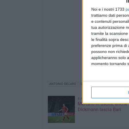
I
Noi e i nostri 1733
p
trattiamo dati person
e contenuti personali
tua autorizzazione no
tramite la scansione 
le finalità sopra des
preferenze prima di 
possono non richieder
applicheranno solo a
momento tornando su 
ANTONIO DECARO
SOCIAL NETWORK
REALTÀ ITA
8 AGOSTO 2026
Mercato in uscita, anche
Dickmann lascia Bari