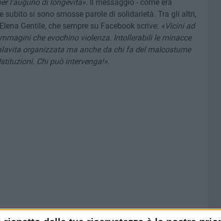
er l'augurio di longevità».
Il messaggio - come era
e subito si sono smosse parole di solidarietà. Tra gli altri,
 Elena Gentile, che sempre su Facebook scrive:
«Vicini ad
immagini che evochino violenza. Intollerabili le minacce
alavita organizzata ma anche da chi fa del malcostume
 Istituzioni. Chi può intervenga!».