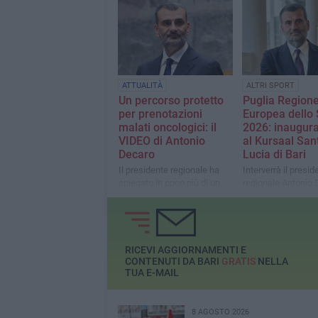
ATTUALITÀ
ALTRI SPORT
Un percorso protetto
Puglia Region
per prenotazioni
Europea dello 
malati oncologici: il
2026: inaugur
VIDEO di Antonio
al Kursaal San
Decaro
Lucia di Bari
Il presidente regionale ha
Interverrà il presid
spiegato in poco più di un
regionale Antonio
minuto cosa sta cercando di
fare
RICEVI AGGIORNAMENTI E
CONTENUTI DA BARI
GRATIS
NELLA
TUA E-MAIL
8 AGOSTO 2026