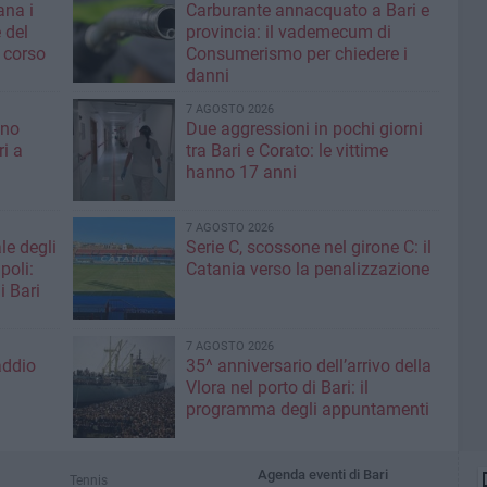
ana i
Carburante annacquato a Bari e
 del
provincia: il vademecum di
 corso
Consumerismo per chiedere i
danni
7 AGOSTO 2026
ino
Due aggressioni in pochi giorni
ri a
tra Bari e Corato: le vittime
hanno 17 anni
7 AGOSTO 2026
le degli
Serie C, scossone nel girone C: il
poli:
Catania verso la penalizzazione
i Bari
7 AGOSTO 2026
addio
35^ anniversario dell’arrivo della
Vlora nel porto di Bari: il
programma degli appuntamenti
Agenda eventi di Bari
Tennis