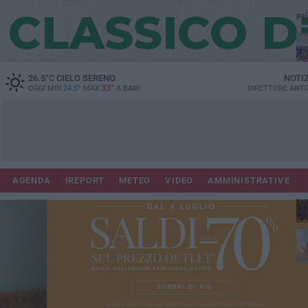
PI
26.5
°C
CIELO SERENO
NOTI
33°
OGGI MIN
24.5°
MAX
A
BARI
DIRETTORE
ANTO
Lec
Co
AGENDA
IREPORT
METEO
VIDEO
AMMINISTRATIVE
fuo