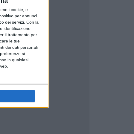
ità
ome i cookie, e
spositivo per annunci
o dei servizi.
Con la
e identificazione
er il trattamento per
icare le tue
ti dei dati personali
 preferenze si
nso in qualsiasi
 web.