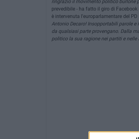
ringrazio il movimento politico burlone p
prevedibile - ha fatto il giro di Facebook 
è intervenuta l'europarlamentare del PD
Antonio Decaro! Insopportabili parole e 
da qualsiasi parte provengano. Dalla m
politico la sua ragione nei partiti e nelle