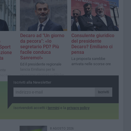
Decaro ad "Un giorno
Consulente giuridico
da pecora": «Io
del presidente
e
segretario PD? Più
Decaro? Emiliano ci
Sport
facile conduca
pensa
azione
Sanremo!»
ta
La proposta sarebbe
arrivata nelle scorse ore
Ed il presidente regionale
lancia Emiliano per le
ente
prossime elezioni politiche
 Decaro
Iscriviti alla Newsletter
Iscriviti
Iscrivendoti accetti i
termini
e la
privacy policy
8 AGOSTO 2026