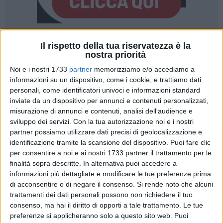
Il rispetto della tua riservatezza è la
174
A cura di
nostra priorità
RICCARDO RESTA
Noi e i nostri 1733
partner
memorizziamo e/o accediamo a
informazioni su un dispositivo, come i cookie, e trattiamo dati
personali, come identificatori univoci e informazioni standard
Bari e Torino, due città così distanti geograficamente ma
inviate da un dispositivo per annunci e contenuti personalizzati,
così vicine per il comune impegno culturale. Si è tenuta a
misurazione di annunci e contenuti, analisi dell'audience e
Bari, nelle sale del museo archeologico di Santa Scolastica,
sviluppo dei servizi.
Con la tua autorizzazione noi e i nostri
infatti, la presentazione della mostra "Leonardo da Vinci.
partner possiamo utilizzare dati precisi di geolocalizzazione e
identificazione tramite la scansione del dispositivo. Puoi fare clic
Disegnare il futuro", che si svolgerà nelle sale del Musei Reali
per consentire a noi e ai nostri 1733 partner il trattamento per le
di Torino dal 15 aprile al 14 luglio. Un gemellaggio turistico-
finalità sopra descritte. In alternativa puoi accedere a
culturale fra le due città: l'evento, infatti, è organizzato dalla
informazioni più dettagliate e modificare le tue preferenze prima
città di Torino, in collaborazione con la Regione Piemonte e
di acconsentire o di negare il consenso.
Si rende noto che alcuni
la Città metropolitana di Bari, in occasione del
trattamenti dei dati personali possono non richiedere il tuo
cinquecentesimo anniversario della morte del grande artista
consenso, ma hai il diritto di opporti a tale trattamento. Le tue
e scienziato italiano Leonardo da Vinci, che ricorre nel 2019.
preferenze si applicheranno solo a questo sito web. Puoi