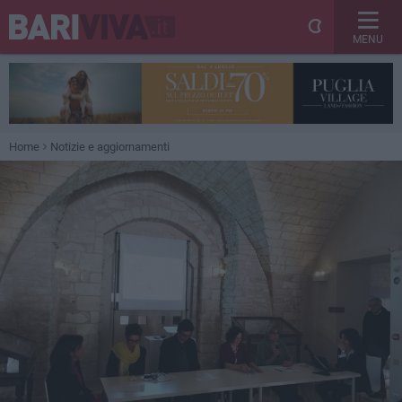
MENU
Home
Notizie e aggiornamenti