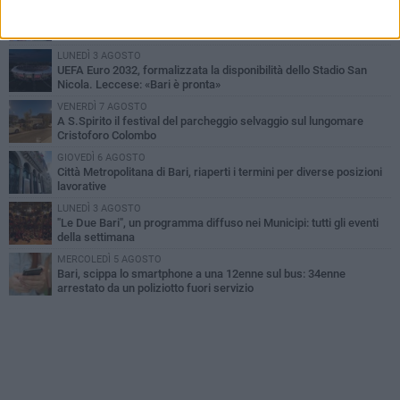
LUNEDÌ 3 AGOSTO
Continua la stagione dei mercati serali a Bari: il calendario di
agosto
LUNEDÌ 3 AGOSTO
UEFA Euro 2032, formalizzata la disponibilità dello Stadio San
Nicola. Leccese: «Bari è pronta»
VENERDÌ 7 AGOSTO
A S.Spirito il festival del parcheggio selvaggio sul lungomare
Cristoforo Colombo
GIOVEDÌ 6 AGOSTO
Città Metropolitana di Bari, riaperti i termini per diverse posizioni
lavorative
LUNEDÌ 3 AGOSTO
"Le Due Bari", un programma diffuso nei Municipi: tutti gli eventi
della settimana
MERCOLEDÌ 5 AGOSTO
Bari, scippa lo smartphone a una 12enne sul bus: 34enne
arrestato da un poliziotto fuori servizio