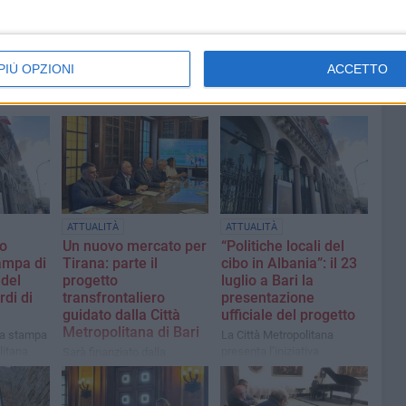
PIÙ OPZIONI
ACCETTO
ATTUALITÀ
ATTUALITÀ
io
Un nuovo mercato per
“Politiche locali del
ampa di
Tirana: parte il
cibo in Albania”: il 23
del
progetto
luglio a Bari la
rdi di
transfrontaliero
presentazione
guidato dalla Città
ufficiale del progetto
Metropolitana di Bari
ala stampa
La Città Metropolitana
litana
presenta l’iniziativa
Sarà finanziato dalla
finanziata dall’Agenzia
Cooperazione Italiana. La
Italiana per la Cooperazione
presentazione nel
allo Sviluppo
capoluogo pugliese