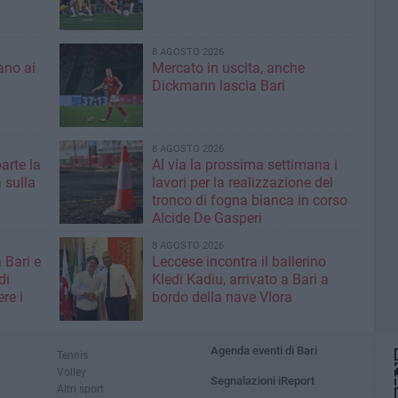
8 AGOSTO 2026
ano ai
Mercato in uscita, anche
Dickmann lascia Bari
8 AGOSTO 2026
parte la
Al via la prossima settimana i
 sulla
lavori per la realizzazione del
tronco di fogna bianca in corso
Alcide De Gasperi
8 AGOSTO 2026
 Bari e
Leccese incontra il ballerino
di
Kledi Kadiu, arrivato a Bari a
re i
bordo della nave Vlora
Agenda eventi di Bari
Tennis
Volley
Segnalazioni iReport
Altri sport