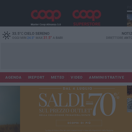
PI
Co
33.5
°C
CIELO SERENO
NOTI
31.5°
OGGI MIN
24.5°
MAX
A
BARI
DIRETTORE
ANTO
AGENDA
IREPORT
METEO
VIDEO
AMMINISTRATIVE
Lec