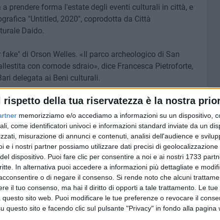
 a prendere forma l'estate degli eventi culturali in città, e
grafica "Untitled, 2020", coprodotta da Città
turale Daido.
for fake" di Orson Welles. «Il parco archeologico di San
llestita con comode sdraio», dice Francesca Pietroforte,
ari delegata ai Beni culturali.
l rispetto della tua riservatezza è la nostra prior
ione prevista dal
programma
della rassegna.
artner
memorizziamo e/o accediamo a informazioni su un dispositivo, c
OLASTICA
ali, come identificatori univoci e informazioni standard inviate da un di
zzati, misurazione di annunci e contenuti, analisi dell'audience e svilupp
i e i nostri partner possiamo utilizzare dati precisi di geolocalizzazione 
9 AGOSTO 2026
ese: una
35° Anniversario arrivo della
del dispositivo. Puoi fare clic per consentire a noi e ai nostri 1733 partn
Vlora: Bari fa rete
critte. In alternativa puoi accedere a informazioni più dettagliate e modif
acconsentire o di negare il consenso.
Si rende noto che alcuni trattamen
e il tuo consenso, ma hai il diritto di opporti a tale trattamento. Le tue
 questo sito web. Puoi modificare le tue preferenze o revocare il conse
questo sito e facendo clic sul pulsante "Privacy" in fondo alla pagina