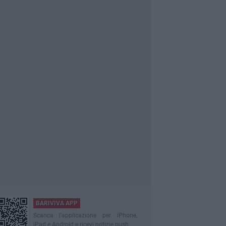
BARIVIVA APP
Scarica l'applicazione per iPhone,
iPad e Android e ricevi notizie push