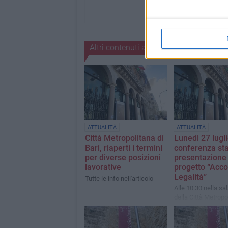
Altri contenuti a tema
ATTUALITÀ
ATTUALITÀ
Città Metropolitana di
Lunedì 27 lugl
Bari, riaperti i termini
conferenza st
per diverse posizioni
presentazione 
lavorative
progetto “Acco
Legalità”
Tutte le info nell'articolo
Alle 10.30 nella s
della Città Metropo