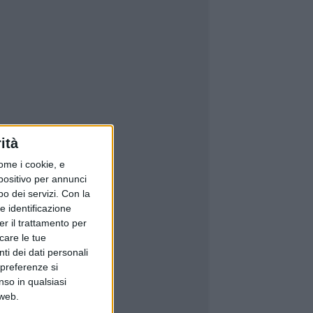
ità
ome i cookie, e
spositivo per annunci
o dei servizi.
Con la
e identificazione
er il trattamento per
icare le tue
ti dei dati personali
 preferenze si
nso in qualsiasi
 web.