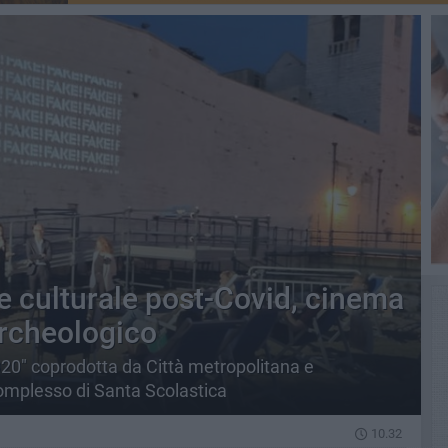
te culturale post-Covid, cinema
archeologico
020" coprodotta da Città metropolitana e
complesso di Santa Scolastica
10.32