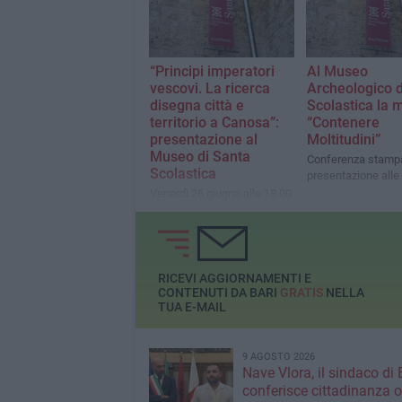
“Principi imperatori
Al Museo
vescovi. La ricerca
Archeologico d
disegna città e
Scolastica la 
territorio a Canosa”:
“Contenere
presentazione al
Moltitudini”
Museo di Santa
Conferenza stampa
Scolastica
presentazione alle
Venerdì 26 giugno alle 18.00
RICEVI AGGIORNAMENTI E
CONTENUTI DA BARI
GRATIS
NELLA
TUA E-MAIL
9 AGOSTO 2026
Nave Vlora, il sindaco di 
conferisce cittadinanza o