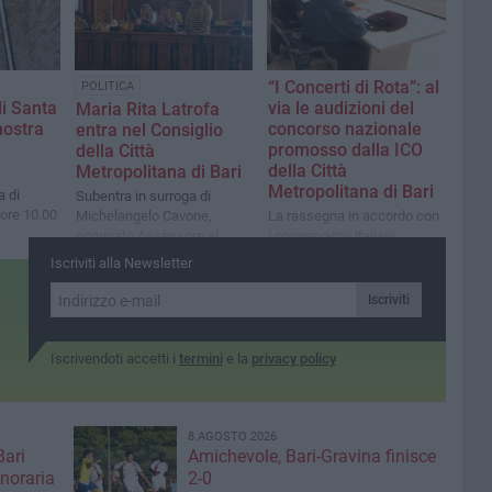
“I Concerti di Rota”: al
POLITICA
i Santa
via le audizioni del
Maria Rita Latrofa
mostra
concorso nazionale
entra nel Consiglio
promosso dalla ICO
della Città
della Città
Metropolitana di Bari
Metropolitana di Bari
 di
Subentra in surroga di
 ore 10.00
Michelangelo Cavone,
La rassegna in accordo con
nominato Assessore al
i conservatori italiani.
Welfare del Comune di Bari
Iscriviti alla Newsletter
Iscriviti
Iscrivendoti accetti i
termini
e la
privacy policy
8 AGOSTO 2026
Bari
Amichevole, Bari-Gravina finisce
noraria
2-0