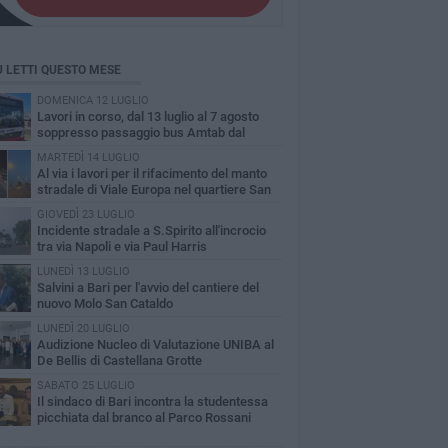
Ù LETTI QUESTO MESE
DOMENICA 12 LUGLIO
Lavori in corso, dal 13 luglio al 7 agosto
soppresso passaggio bus Amtab dal
itero di S.Spirito
MARTEDÌ 14 LUGLIO
A​l via i lavori per il rifacimento del manto
stradale di Viale Europa nel quartiere San
olo
GIOVEDÌ 23 LUGLIO
Incidente stradale a S.Spirito all'incrocio
tra via Napoli e via Paul Harris
LUNEDÌ 13 LUGLIO
Salvini a Bari per l'avvio del cantiere del
nuovo Molo San Cataldo
LUNEDÌ 20 LUGLIO
Audizione Nucleo di Valutazione UNIBA al
De Bellis di Castellana Grotte
SABATO 25 LUGLIO
Il sindaco di Bari incontra la studentessa
picchiata dal branco al Parco Rossani