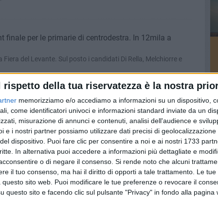
 finale per le primarie di centrodestra. In 12mila a
Fiera del Levante. Sul posto i candidati Di Rella, Melchiorre e
l rispetto della tua riservatezza è la nostra prior
lla, Melchiorre e Romito si sfidano alle primarie del
artner
memorizziamo e/o accediamo a informazioni su un dispositivo, c
ali, come identificatori univoci e informazioni standard inviate da un di
 in Fiera per decidere il nome del candidato da opporre al
zzati, misurazione di annunci e contenuti, analisi dell'audience e svilupp
i e i nostri partner possiamo utilizzare dati precisi di geolocalizzazione 
del dispositivo. Puoi fare clic per consentire a noi e ai nostri 1733 partn
elini abbandona il consiglio in segno di protesta
critte. In alternativa puoi accedere a informazioni più dettagliate e modif
acconsentire o di negare il consenso.
Si rende noto che alcuni trattamen
ndaco: «Il mio gesto per prendere le distanze da chi continua a
 comunali»
e il tuo consenso, ma hai il diritto di opporti a tale trattamento. Le tue
 questo sito web. Puoi modificare le tue preferenze o revocare il conse
questo sito e facendo clic sul pulsante "Privacy" in fondo alla pagina
neggia alla legittima difesa e rischia una denuncia
re ti prendi i rischi del mestiere» e la difesa all'attuale segretario