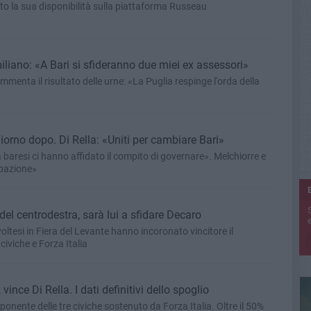
to la sua disponibilità sulla piattaforma Russeau
iliano: «A Bari si sfideranno due miei ex assessori»
mmenta il risultato delle urne: «La Puglia respinge l'orda della
giorno dopo. Di Rella: «Uniti per cambiare Bari»
 baresi ci hanno affidato il compito di governare». Melchiorre e
ipazione»
 del centrodestra, sarà lui a sfidare Decaro
e
oltesi in Fiera del Levante hanno incoronato vincitore il
civiche e Forza Italia
vince Di Rella. I dati definitivi dello spoglio
ponente delle tre civiche sostenuto da Forza Italia. Oltre il 50%