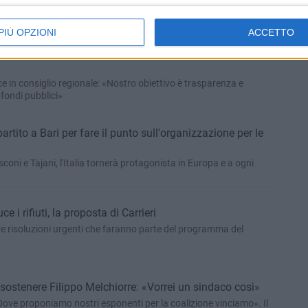
cci
PIÙ OPZIONI
ACCETTO
ltura del Movimento 5 Stelle. Lattanzio: «10 milioni alle
e in consiglio regionale: «Nostro obiettivo è trasparenza e
 fondi pubblici»
partito a Bari per fare il punto sull'organizzazione per le
coni e Tajani, l'Italia tornerà protagonista in Europa e a ogni
ce i rifiuti, la proposta di Carrieri
tre risoluzioni urgenti che faranno parte del programma del
 sostenere Filippo Melchiorre: «Vorrei un sindaco così»
: «Dove proponiamo nostri esponenti per la coalizione vinciamo». Il