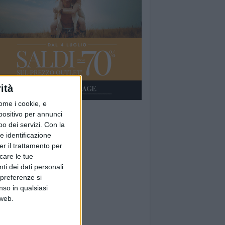
ità
ome i cookie, e
spositivo per annunci
o dei servizi.
Con la
e identificazione
er il trattamento per
icare le tue
ti dei dati personali
 preferenze si
nso in qualsiasi
 web.