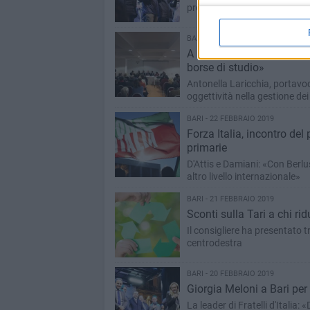
provinciale della Lega, Baldu
BARI - 22 FEBBRAIO 2019
A Bari l'incontro sulla cu
borse di studio»
Antonella Laricchia, portavoc
oggettività nella gestione dei
BARI - 22 FEBBRAIO 2019
Forza Italia, incontro del 
primarie
D'Attis e Damiani: «Con Berlus
altro livello internazionale»
BARI - 21 FEBBRAIO 2019
Sconti sulla Tari a chi ridu
Il consigliere ha presentato 
centrodestra
BARI - 20 FEBBRAIO 2019
Giorgia Meloni a Bari per
La leader di Fratelli d'Italia