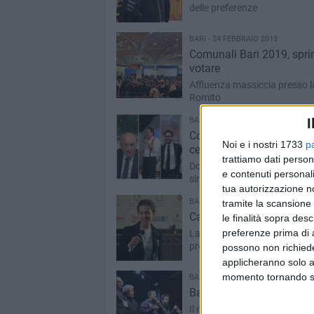
delle preferenze
BARI - 24 FEBBRAIO 2019
Comunali Bari 2019, sprint
votare
Affluenza massiccia presso la 
Romito
I
BARI - 23 FEBBRAIO 2019
Comunali Bari 2019: Di Re
Noi e i nostri 1733
p
centrodestra
trattiamo dati person
Domani si vota dalle 8 alle 21
e contenuti personali
sindaco uscente Decaro
tua autorizzazione no
BARI - 23 FEBBRAIO 2019
tramite la scansione 
Cassa Prestanza a Bari, M
le finalità sopra des
preferenze prima di 
La consigliera e candidata si
prendere in giro i dipendenti
possono non richieder
applicheranno solo a
momento tornando su 
BARI - 22 FEBBRAIO 2019
Bari, Salvini sul palco in
Il ministro: «Se fai il rapinato