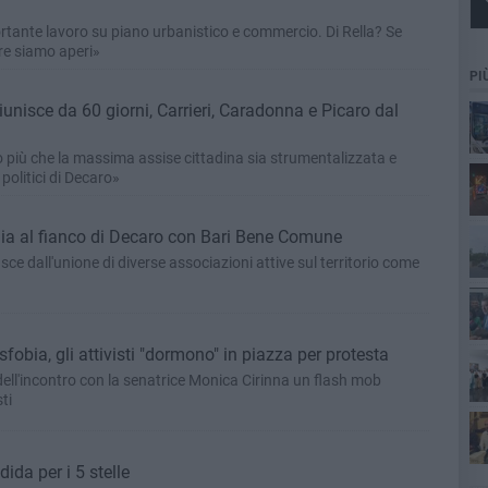
tante lavoro su piano urbanistico e commercio. Di Rella? Se
re siamo aperi»
PI
 riunisce da 60 giorni, Carrieri, Caradonna e Picaro dal
o più che la massima assise cittadina sia strumentalizzata e
cim
 politici di Decaro»
Pa
gia al fianco di Decaro con Bari Bene Comune
sce dall'unione di diverse associazioni attive sul territorio come
obia, gli attivisti "dormono" in piazza per protesta
ell'incontro con la senatrice Monica Cirinna un flash mob
ti
da per i 5 stelle