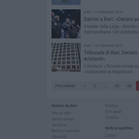
BARI - 19 FEBBRAIO 2019
Salvini a Bari: «Decaro p
Il leader della Lega: «Romito 
metropolitana 100 poliziotti»
BARI - 18 FEBBRAIO 2019
Tribunale di Bari, Decaro
eclatanti»
Il sindaco: «Trovata intesa su
«Solidarietà ai magistrati»
Precedente
1
2
...
65
66
Notizie da Bari
Politica
Enti locali
Vita di città
Turismo
Servizi sociali
Territorio
Notizie sportive
Bandi e concorsi
Calcio
Attualità