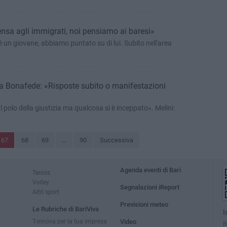
ensa agli immigrati, noi pensiamo ai baresi»
è un giovane, abbiamo puntato su di lui. Subito nell'area
 a Bonafede: «Risposte subito o manifestazioni
l polo della giustizia ma qualcosa si è inceppato». Melini:
67
68
69
...
90
Successiva
Agenda eventi di Bari
Tennis
Volley
Segnalazioni iReport
Altri sport
Previsioni meteo
Le Rubriche di BariViva
I
T-innova per la tua impresa
Video
R