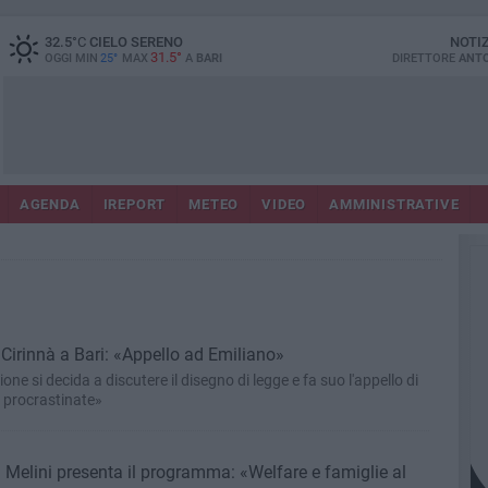
32.5
°C
CIELO SERENO
NOTI
31.5°
OGGI MIN
25°
MAX
A
BARI
DIRETTORE
ANTO
AGENDA
IREPORT
METEO
VIDEO
AMMINISTRATIVE
Cirinnà a Bari: «Appello ad Emiliano»
one si decida a discutere il disegno di legge e fa suo l'appello di
n procrastinate»
 Melini presenta il programma: «Welfare e famiglie al