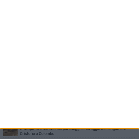
PIÙ LETTI QUESTA SETTIMANA
LUNEDÌ 3 AGOSTO
Continua la stagione dei mercati serali a Bari: il calendario di
agosto
LUNEDÌ 3 AGOSTO
UEFA Euro 2032, formalizzata la disponibilità dello Stadio San
Nicola. Leccese: «Bari è pronta»
VENERDÌ 7 AGOSTO
A S.Spirito il festival del parcheggio selvaggio sul lungomare
Cristoforo Colombo