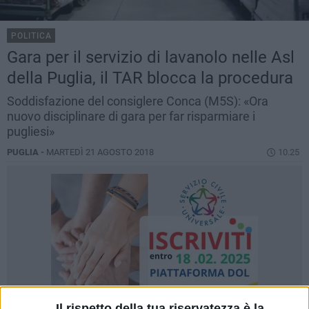
POLITICA
Gara per il servizio di lavanolo nelle Asl
della Puglia, il TAR blocca la procedura
Soddisfazione del consiglere Conca (M5S): «Ora
nuovo disciplinare di gara per far risparmiare i
pugliesi»
PUGLIA -
MARTEDÌ 21 AGOSTO 2018
10.25
Il rispetto della tua riservatezza è la