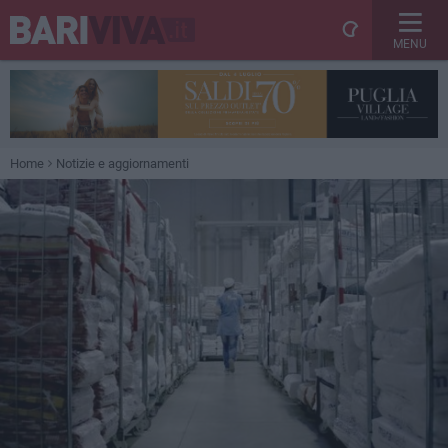
MENU
Home
Notizie e aggiornamenti