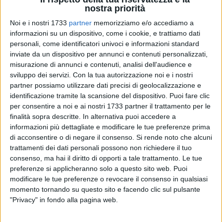
nostra priorità
Noi e i nostri 1733
partner
memorizziamo e/o accediamo a
informazioni su un dispositivo, come i cookie, e trattiamo dati
personali, come identificatori univoci e informazioni standard
4
inviate da un dispositivo per annunci e contenuti personalizzati,
misurazione di annunci e contenuti, analisi dell'audience e
sviluppo dei servizi.
Con la tua autorizzazione noi e i nostri
partner possiamo utilizzare dati precisi di geolocalizzazione e
Il Tribunale Amministrativo Regionale di Bari mette il veto
identificazione tramite la scansione del dispositivo. Puoi fare clic
sulla la gara per l'affidamento del servizio di lavanolo per le
per consentire a noi e ai nostri 1733 partner il trattamento per le
ASL pugliesi predisposta da InnovaPuglia S.p.A. in un unico
finalità sopra descritte. In alternativa puoi accedere a
lotto per un importo di 187 milioni di Euro.
informazioni più dettagliate e modificare le tue preferenze prima
di acconsentire o di negare il consenso.
Si rende noto che alcuni
Soddisfazione filtra dagli ambienti del Movimento 5 Stelle
trattamenti dei dati personali possono non richiedere il tuo
per il blocco imposto dal TAR alla gara, come sottolinea il
consenso, ma hai il diritto di opporti a tale trattamento. Le tue
preferenze si applicheranno solo a questo sito web. Puoi
consigliere regionale Mario Conca: «Da mesi chiedevo alla
modificare le tue preferenze o revocare il consenso in qualsiasi
Regione Puglia di sospendere in autotutela il bando per
momento tornando su questo sito e facendo clic sul pulsante
l'affidamento del servizio di lavanolo che, se perfezionato,
"Privacy" in fondo alla pagina web.
avrebbe fatto lievitare i costi per i pugliesi di oltre 45 milioni
di euro. Avevo anche presentato esposto all'Anac e alla Corte