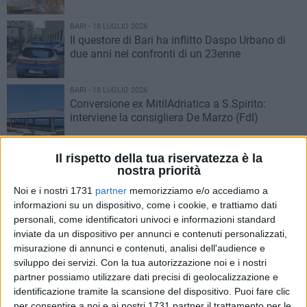
BARI - 18 LUGLIO 2026
Il questore di Bari ha inflitto Daspo Urbano di
due anni nei confronti di un 23enne
BARI - 18 LUGLIO 2026
Conversione ex MitilAdriatica a S.Spirito:
interviene la consigliera De Marzo (FdI)
BARI - 17 LUGLIO 2026
Il rispetto della tua riservatezza è la
Rosa Melodia nuova direttrice della Medicina e
nostra priorità
Chirurgia d'Accettazione e d'Urgenza del
Noi e i nostri 1731
partner
memorizziamo e/o accediamo a
Policlinico di Bari
informazioni su un dispositivo, come i cookie, e trattiamo dati
BARI - 17 LUGLIO 2026
personali, come identificatori univoci e informazioni standard
Sorpreso dalla Polizia Locale di Bari ad
inviate da un dispositivo per annunci e contenuti personalizzati,
incendiare rifiuti nella zona a industriale
misurazione di annunci e contenuti, analisi dell'audience e
sviluppo dei servizi.
Con la tua autorizzazione noi e i nostri
partner possiamo utilizzare dati precisi di geolocalizzazione e
BARI - 17 LUGLIO 2026
identificazione tramite la scansione del dispositivo. Puoi fare clic
Micromobilità sotto controllo a Bari: raffica di
per consentire a noi e ai nostri 1731 partner il trattamento per le