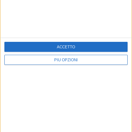
BARI - 15 LUGLIO 2026
Luciana Di Bisceglie eletta presidente
nazionale di Terziario Donna Confcommercio
Precedente
1
2
...
4
5
6
7
8
...
ACCETTO
Successiva
PIÙ OPZIONI