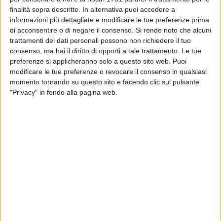
sanzioni della Polizia Locale
finalità sopra descritte. In alternativa puoi accedere a
informazioni più dettagliate e modificare le tue preferenze prima
BARI - 17 LUGLIO 2026
di acconsentire o di negare il consenso.
Si rende noto che alcuni
A Bari si rafforza il Piano Caldo 2026: da oggi
trattamenti dei dati personali possono non richiedere il tuo
scende in campo la Protezione Civile
consenso, ma hai il diritto di opporti a tale trattamento. Le tue
preferenze si applicheranno solo a questo sito web. Puoi
modificare le tue preferenze o revocare il consenso in qualsiasi
BARI - 17 LUGLIO 2026
momento tornando su questo sito e facendo clic sul pulsante
Al via a Bari la VI edizione di "Lungomare di
"Privacy" in fondo alla pagina web.
libri"
BARI - 17 LUGLIO 2026
BRT: parte oggi l'ultima fase dei lavori in via
Brigata Bari
BARI - 17 LUGLIO 2026
A Bari parte "UILP Mobile", il pullmino che porta
i diritti nei quartieri
BARI - 17 LUGLIO 2026
Omicidio Ivan Lopez, ergastolo per Lepore: