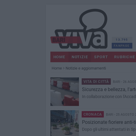
13.795
FANPAGE
HOME
NOTIZIE
SPORT
RUBRICHE
Home
Notizie e aggiornamenti
VITA DI CITTÀ
BARI - 26 AGO
Sicurezza e bellezza, l'art
In collaborazione con l'Accade
CRONACA
BARI - 25 AGOSTO 
Posizionate fioriere anti-ti
Dopo gli ultimi attentati in 