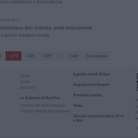
ocio-riabilitativo a Vasto Marina
AGOSTO 2017
ri" incontrano don Giambo, prete anticamorra
a e grande impegno sociale
6
1377
1378
1379
...
1402
Successiva
Agenda eventi di Bari
Tennis
Volley
Segnalazioni iReport
Altri sport
Previsioni meteo
Le Rubriche di BariViva
I
T-innova per la tua impresa
Video
R
Il Mondo Wealth Management
B
Elezioni amministrative 2019
t
a Bari