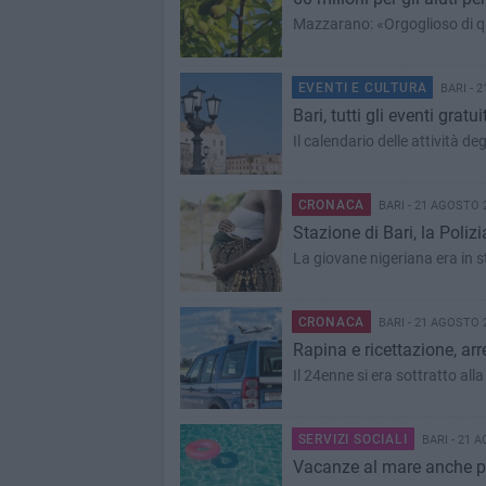
Mazzarano: «Orgoglioso di 
EVENTI E CULTURA
BARI - 
Bari, tutti gli eventi grat
Il calendario delle attività de
CRONACA
BARI - 21 AGOSTO 
Stazione di Bari, la Poliz
La giovane nigeriana era in st
CRONACA
BARI - 21 AGOSTO 
Rapina e ricettazione, arr
Il 24enne si era sottratto all
SERVIZI SOCIALI
BARI - 21 
Vacanze al mare anche per