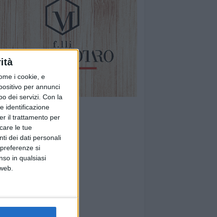
ità
ome i cookie, e
spositivo per annunci
o dei servizi.
Con la
e identificazione
er il trattamento per
icare le tue
ti dei dati personali
 preferenze si
nso in qualsiasi
 web.