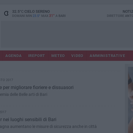
32.5
°C
CIELO SERENO
NOTI
31°
DOMANI MIN
23.5°
MAX
A
BARI
DIRETTORE
ANTO
AGENDA
IREPORT
METEO
VIDEO
AMMINISTRATIVE
STO 2017
e per migliorare fioriere e dissuasori
mia delle Belle arti di Bari
2017
r nei luoghi sensibili di Bari
Spagna aumentano le misure di sicurezza anche in città