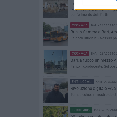
Le fototrappole inchiodano
Petruzzelli: «Utilizzeremo i
conferimento dei rifiuti»
CRONACA
BARI - 22 AGOSTO 
Bus in fiamme a Bari, Amt
La nota ufficiale: «Nessun p
CRONACA
BARI - 22 AGOSTO 
Bari, a fuoco un mezzo 
Ferito il conducente. Sul post
ENTI LOCALI
BARI - 22 AGOS
Rivoluzione digitale PA a 
Tomasicchio: «Il nostro obie
TERRITORIO
PUGLIA - 22 AGO
60 milioni per gli aiuti pe