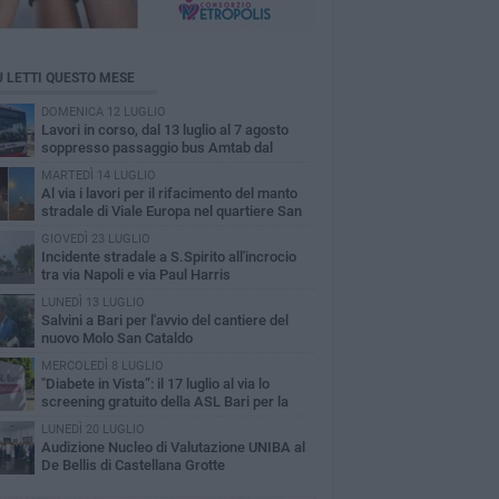
Ù LETTI QUESTO MESE
DOMENICA 12 LUGLIO
Lavori in corso, dal 13 luglio al 7 agosto
soppresso passaggio bus Amtab dal
itero di S.Spirito
MARTEDÌ 14 LUGLIO
A​l via i lavori per il rifacimento del manto
stradale di Viale Europa nel quartiere San
olo
GIOVEDÌ 23 LUGLIO
Incidente stradale a S.Spirito all'incrocio
tra via Napoli e via Paul Harris
LUNEDÌ 13 LUGLIO
Salvini a Bari per l'avvio del cantiere del
nuovo Molo San Cataldo
MERCOLEDÌ 8 LUGLIO
"Diabete in Vista”: il 17 luglio al via lo
screening gratuito della ASL Bari per la
inopatia diabetica
LUNEDÌ 20 LUGLIO
Audizione Nucleo di Valutazione UNIBA al
De Bellis di Castellana Grotte