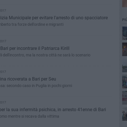
2017
izia Municipale per evitare l'arresto di uno spacciatore
PI
erto tra forze dell'ordine e migranti
2017
cim
ri per incontrare il Patriarca Kirill
li dell'incontro, ma la nostra città ne sarà lo scenario
Pa
2017
ina ricoverata a Bari per Seu
sa: secondo caso in Puglia in pochi giorni
2017
ret
per la sua infermità psichica, in arresto 41enne di Bari
omo mentre si recava dalla vittima