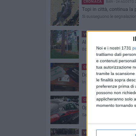
CRONACA
BARI - 24 AGOSTO 
Topi in città, continua la 
Si susseguono le segnalazioni
VITA DI CITTÀ
BARI - 24 AGO
I
Al via Accademia Social P
Noi e i nostri 1731
p
Bottalico: «Impiegare queste 
trattiamo dati person
e contenuti personali
tua autorizzazione no
CRONACA
BARI - 23 AGOSTO 
tramite la scansione 
Dogana di Bari, trovate m
le finalità sopra des
In arresto un italiano durante 
preferenze prima di 
possono non richieder
applicheranno solo a
CRONACA
BARI - 23 AGOSTO 
momento tornando su 
Operazione Kairos, in ma
Salgono a quota 19 gli arrest
VITA DI CITTÀ
BARI - 23 AGO