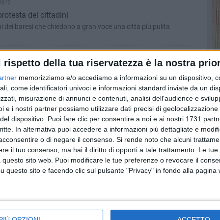
2017
protesta dei cittadini
 dei baresi che chiedono a gran voce una città più pulita
STO 2017
l rispetto della tua riservatezza è la nostra prior
ark, progetto per minori finanziato dal 5x1000
artner
memorizziamo e/o accediamo a informazioni su un dispositivo, c
risorse in favore dei minori svantaggiati»
ali, come identificatori univoci e informazioni standard inviate da un di
zzati, misurazione di annunci e contenuti, analisi dell'audience e svilupp
i e i nostri partner possiamo utilizzare dati precisi di geolocalizzazione 
2017
del dispositivo. Puoi fare clic per consentire a noi e ai nostri 1731 partn
unizioni e una pistola con matricola abrasa
critte. In alternativa puoi accedere a informazioni più dettagliate e modif
controlli ai veicoli provenienti dall'Albania
acconsentire o di negare il consenso.
Si rende noto che alcuni trattamen
e il tuo consenso, ma hai il diritto di opporti a tale trattamento. Le tue
 questo sito web. Puoi modificare le tue preferenze o revocare il conse
2017
questo sito e facendo clic sul pulsante "Privacy" in fondo alla pagina
nette Cesare Michele Oreste
i per mafia tra Bari e la Murgia
STO 2017
PIÙ OPZIONI
ACCETTO