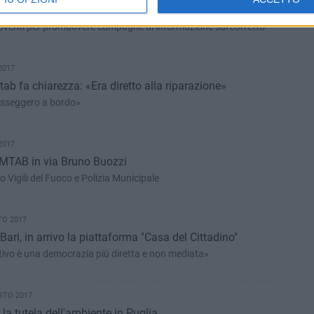
 gli "sporcaccioni": 63 sanzioni in otto giorni
 proventi per promuovere campagne di informazione sul corretto
2017
ab fa chiarezza: «Era diretto alla riparazione»
asseggero a bordo»
2017
AMTAB in via Bruno Buozzi
o Vigili del Fuoco e Polizia Municipale
TO 2017
Bari, in arrivo la piattaforma "Casa del Cittadino"
ttivo è una democrazia più diretta e non mediata»
STO 2017
r la tutela dell'ambiente in Puglia