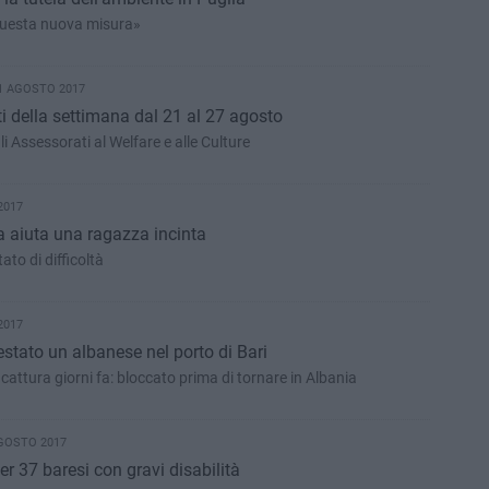
questa nuova misura»
21 AGOSTO 2017
uiti della settimana dal 21 al 27 agosto
gli Assessorati al Welfare e alle Culture
2017
ia aiuta una ragazza incinta
ato di difficoltà
2017
estato un albanese nel porto di Bari
a cattura giorni fa: bloccato prima di tornare in Albania
AGOSTO 2017
 37 baresi con gravi disabilità