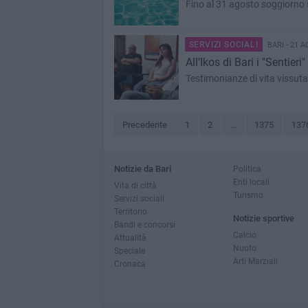
Fino al 31 agosto soggiorno s
SERVIZI SOCIALI
BARI - 21 
All’Ikos di Bari i "Sentie
Testimonianze di vita vissut
Precedente
1
2
...
1375
137
Notizie da Bari
Politica
Enti locali
Vita di città
Turismo
Servizi sociali
Territorio
Notizie sportive
Bandi e concorsi
Calcio
Attualità
Nuoto
Speciale
Arti Marziali
Cronaca