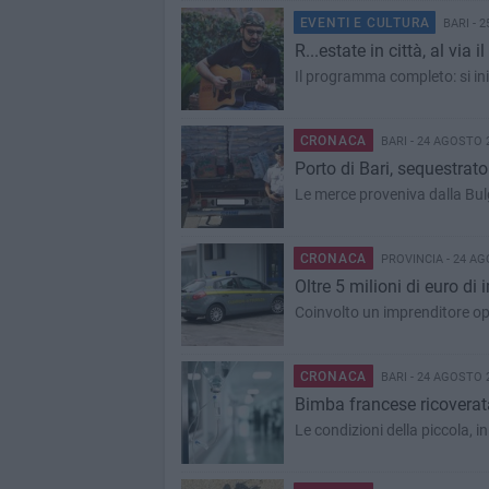
EVENTI E CULTURA
BARI - 
R...estate in città, al via 
Il programma completo: si in
CRONACA
BARI - 24 AGOSTO 
Porto di Bari, sequestrato
Le merce proveniva dalla Bulg
CRONACA
PROVINCIA - 24 A
Oltre 5 milioni di euro di
Coinvolto un imprenditore ope
CRONACA
BARI - 24 AGOSTO 
Bimba francese ricoverata
Le condizioni della piccola, i