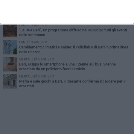
Nicola. Leccese: «Bari è pronta»
LUNEDÌ 3 AGOSTO
Continua la stagione dei mercati serali a Bari: il calendario di
agosto
LUNEDÌ 3 AGOSTO
"Le Due Bari", un programma diffuso nei Municipi: tutti gli eventi
della settimana
LUNEDÌ 3 AGOSTO
Cambiamenti climatici e salute: il Policlinico di Bari in prima linea
nella ricerca
MERCOLEDÌ 5 AGOSTO
Bari, scippa lo smartphone a una 12enne sul bus: 34enne
arrestato da un poliziotto fuori servizio
MERCOLEDÌ 5 AGOSTO
Mafia e sale giochi a Bari, il Riesame conferma il carcere per 7
arrestati