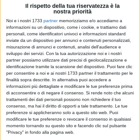
Il rispetto della tua riservatezza è la
nostra priorità
Noi e i nostri 1733
partner
memorizziamo e/o accediamo a
informazioni su un dispositivo, come i cookie, e trattiamo dati
personali, come identificatori univoci e informazioni standard
2
inviate da un dispositivo per annunci e contenuti personalizzati,
misurazione di annunci e contenuti, analisi dell'audience e
sviluppo dei servizi.
Con la tua autorizzazione noi e i nostri
partner possiamo utilizzare dati precisi di geolocalizzazione e
I Carabinieri della Stazione di Casamassima, nel corso di un
identificazione tramite la scansione del dispositivo. Puoi fare clic
per consentire a noi e ai nostri 1733 partner il trattamento per le
mirato servizio volto a prevenire e contrastare lo spaccio di
finalità sopra descritte. In alternativa puoi accedere a
sostanze stupefacenti, hanno arrestato in flagranza un
informazioni più dettagliate e modificare le tue preferenze prima
24enne del luogo, già noto alle forze dell'ordine.
di acconsentire o di negare il consenso.
Si rende noto che alcuni
trattamenti dei dati personali possono non richiedere il tuo
I Carabinieri della locale Stazione, venuti a conoscenza che
consenso, ma hai il diritto di opporti a tale trattamento. Le tue
nella zona periferica della città avvenivano movimenti
preferenze si applicheranno solo a questo sito web. Puoi
sospetti legati allo spaccio della droga, decidevano di
modificare le tue preferenze o revocare il consenso in qualsiasi
momento tornando su questo sito e facendo clic sul pulsante
svolgere un servizio di osservazione nei pressi di un terreno
"Privacy" in fondo alla pagina web.
non coltivato. Ad un certo punto notavano un giovane