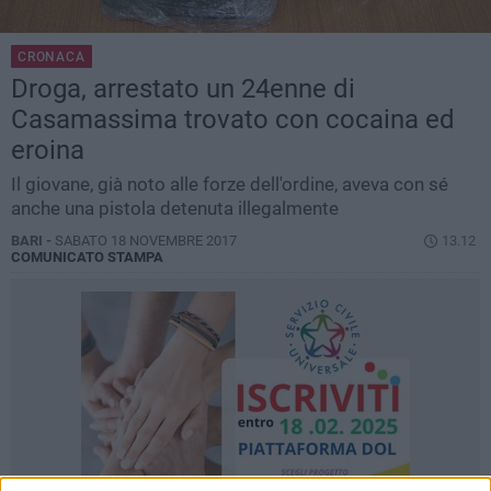
CRONACA
Droga, arrestato un 24enne di
Casamassima trovato con cocaina ed
eroina
Il giovane, già noto alle forze dell'ordine, aveva con sé
anche una pistola detenuta illegalmente
BARI -
SABATO 18 NOVEMBRE 2017
13.12
COMUNICATO STAMPA