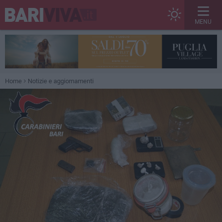
MENU
Home
Notizie e aggiornamenti