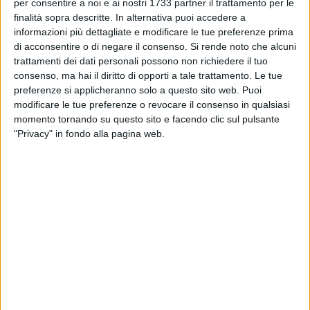
BARI - 14 GENNAIO 2018
per consentire a noi e ai nostri 1733 partner il trattamento per le
Elezioni politiche, le considerazioni di Pino
finalità sopra descritte. In alternativa puoi accedere a
Trinchera del Nuovo Psi
informazioni più dettagliate e modificare le tue preferenze prima
di acconsentire o di negare il consenso.
Si rende noto che alcuni
trattamenti dei dati personali possono non richiedere il tuo
BARI - 13 GENNAIO 2018
consenso, ma hai il diritto di opporti a tale trattamento. Le tue
Fratelli D'Italia, sei pugliesi per la direzione
preferenze si applicheranno solo a questo sito web. Puoi
nazionale, tra loro Filippo Melchiorre
modificare le tue preferenze o revocare il consenso in qualsiasi
momento tornando su questo sito e facendo clic sul pulsante
BARI - 13 GENNAIO 2018
"Privacy" in fondo alla pagina web.
Spazio Murat, polemica per la concessione
della sala ad un autosalone
BARI - 13 GENNAIO 2018
1
Fondi dal ministero per il Margherita, la
soddisfazione del PD Losacco
BARI - 12 GENNAIO 2018
Strisce pedonali disegnate storte, la denuncia
di Forza Italia Giovani Bari