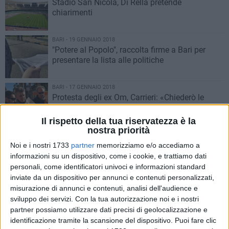
Stadio San Nicola, Di Rella pretende
chiarimenti
BARI - 19 GENNAIO 2018
"Potere al Popolo", raccolta firme a Bari per
presentare la lista alle politiche
BARI - 17 GENNAIO 2018
Protesta degli ex Om, Carrieri: «Chiederò le
dimissioni di Leo Caroli»
Il rispetto della tua riservatezza è la
nostra priorità
BARI - 17 GENNAIO 2018
Fratelli d'Italia Bari, polemica per i manifesti
Noi e i nostri 1733
partner
memorizziamo e/o accediamo a
strappati in centro
informazioni su un dispositivo, come i cookie, e trattiamo dati
personali, come identificatori univoci e informazioni standard
inviate da un dispositivo per annunci e contenuti personalizzati,
BARI - 15 GENNAIO 2018
misurazione di annunci e contenuti, analisi dell'audience e
Baby gang in azione in piazza Ferrarese, la
sviluppo dei servizi.
Con la tua autorizzazione noi e i nostri
denuncia del consigliere Picaro
partner possiamo utilizzare dati precisi di geolocalizzazione e
identificazione tramite la scansione del dispositivo. Puoi fare clic