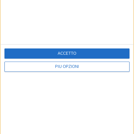
BARI - 2 GENNAIO 2018
Vertice in Prefettura a Bari, Minniti: «Omicidio
di Bitonto fatto inaccettabile»
Precedente
1
2
...
84
85
86
87
88
...
ACCETTO
Successiva
PIÙ OPZIONI