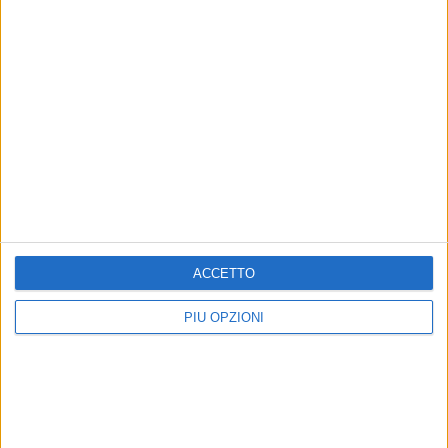
ACCETTO
PIÙ OPZIONI
Altri contenuti a tema