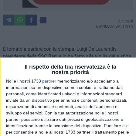
5
A cura di
GIANLUCA BATTISTA
È tornato a parlare con la stampa, Luigi De Laurentiis,
presidente della SSC Bari, e lo ha fatto alla vigilia della sfida
contro il Catanzaro, un altro crocevia per le sorti della
Il rispetto della tua riservatezza è la
squadra in una sin qui tribolata stagione. Questo è ciò che
nostra priorità
ha raccontato ai giornalisti convenuti nella sala stampa
Noi e i nostri 1733
partner
memorizziamo e/o accediamo a
"Gianluca Guido" dello stadio San Nicola.
informazioni su un dispositivo, come i cookie, e trattiamo dati
personali, come identificatori univoci e informazioni standard
PARTNER STRANIERI
inviate da un dispositivo per annunci e contenuti personalizzati,
misurazione di annunci e contenuti, analisi dell'audience e
«Contento di ritrovarmi con la stampa prima di Natale. Negli
sviluppo dei servizi.
Con la tua autorizzazione noi e i nostri
ultimi tempi sto dialogando con due realtà differenti che
partner possiamo utilizzare dati precisi di geolocalizzazione e
sono interessate. Ci stiamo conoscendo e vedremo come
identificazione tramite la scansione del dispositivo. Puoi fare clic
andare avanti. Per me è importante dare il Bari in mani
per consentire a noi e ai nostri 1733 partner il trattamento per le