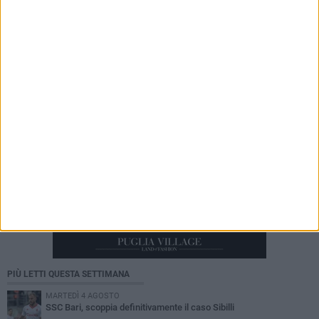
8 AGOSTO 2026
Leccese incontra il ballerino Kledi Kadiu,
arrivato a Bari a bordo della nave Vlora
PIÙ LETTI QUESTA SETTIMANA
MARTEDÌ 4 AGOSTO
SSC Bari, scoppia definitivamente il caso Sibilli