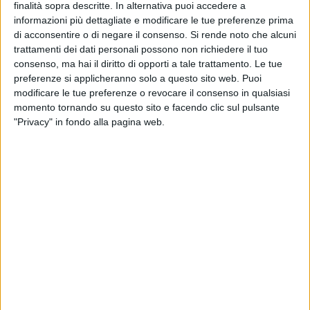
solide, rischiando piuttosto di mio, ma non fare errori come
finalità sopra descritte. In alternativa puoi accedere a
successo in altre realtà. Esiste un patto di riservatezza, si
informazioni più dettagliate e modificare le tue preferenze prima
tratta di società e gruppi stranieri».
di acconsentire o di negare il consenso.
Si rende noto che alcuni
trattamenti dei dati personali possono non richiedere il tuo
consenso, ma hai il diritto di opporti a tale trattamento. Le tue
LA POSIZIONE DEI DS
preferenze si applicheranno solo a questo sito web. Puoi
«Magalini è arrivato dopo un anno difficilissimo, in mezzo
modificare le tue preferenze o revocare il consenso in qualsiasi
alle bombe. In realtà ha rimesso in piedi una squadra dopo
momento tornando su questo sito e facendo clic sul pulsante
un'annata horror. Eravamo sesti a dicembre, poi è finita male,
"Privacy" in fondo alla pagina web.
eravamo nei playoff sino all'ultimo. Per questo il mio voto è
inferiore. Siamo andati questa estate a patrimonializzare
con calciatori di proprietà. Sentivo dire che avessimo
allestito il miglior centrocampo, ma poi le difficoltà e le
variabili arrivano. Predicavo calma e sono puntualmente
arrivate. Magalini lo scorso anno fece un ottimo mercato di
gennaio e lo affronterà anche quest'anno con lo stesso
piglio».
BARI PIAZZA DIFFICILE?
«Comparare bacini di utenza diversi non è giusto. Ci si