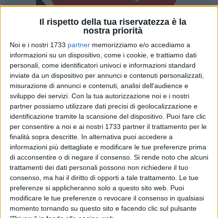
Il rispetto della tua riservatezza è la
nostra priorità
A cura di
Noi e i nostri 1733
partner
memorizziamo e/o accediamo a
GIANLUCA BATTISTA
informazioni su un dispositivo, come i cookie, e trattiamo dati
personali, come identificatori univoci e informazioni standard
inviate da un dispositivo per annunci e contenuti personalizzati,
Nuovo capitolo di una intensa e caldissima estate societaria
misurazione di annunci e contenuti, analisi dell'audience e
per la
SSC Bari
. Nelle scorse ore - secondo quanto riporta
sviluppo dei servizi.
Con la tua autorizzazione noi e i nostri
l'ANSA - il capo della
Procura Federale, Giuseppe Chinè,
partner possiamo utilizzare dati precisi di geolocalizzazione e
avrebbe chiesto ai magistrati della
Procura della Repubblica
identificazione tramite la scansione del dispositivo. Puoi fare clic
per consentire a noi e ai nostri 1733 partner il trattamento per le
presso il Tribunale di Bari
di ricevere gli atti dell'inchiesta in
finalità sopra descritte. In alternativa puoi accedere a
atto su Aurelio e Luigi De Laurentiis, indagati per false
informazioni più dettagliate e modificare le tue preferenze prima
comunicazioni sociali e bancarotta fraudolenta.
di acconsentire o di negare il consenso.
Si rende noto che alcuni
trattamenti dei dati personali possono non richiedere il tuo
Nelle scorse ore, intanto, si è anche appreso che la Procura
consenso, ma hai il diritto di opporti a tale trattamento. Le tue
della Repubblica del capoluogo pugliese ha chiesto la
preferenze si applicheranno solo a questo sito web. Puoi
liquidazione giudiziale, presentata per l'insolvenza del club
modificare le tue preferenze o revocare il consenso in qualsiasi
momento tornando su questo sito e facendo clic sul pulsante
di strada Torrebella.