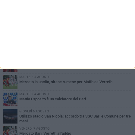
PIÙ LETTI QUESTA SETTIMANA
MARTEDÌ 4 AGOSTO
SSC Bari, scoppia definitivamente il caso Sibilli
MARTEDÌ 4 AGOSTO
Caso Sibilli, Marino risponde al procuratore
MARTEDÌ 4 AGOSTO
Mercato in uscita, sirene rumene per Matthias Verreth
MARTEDÌ 4 AGOSTO
Mattia Esposito è un calciatore del Bari
GIOVEDÌ 6 AGOSTO
Utilizzo stadio San Nicola: accordo tra SSC Bari e Comune per tre
mesi
VENERDÌ 7 AGOSTO
Mercato Bari, Verreth all'addio