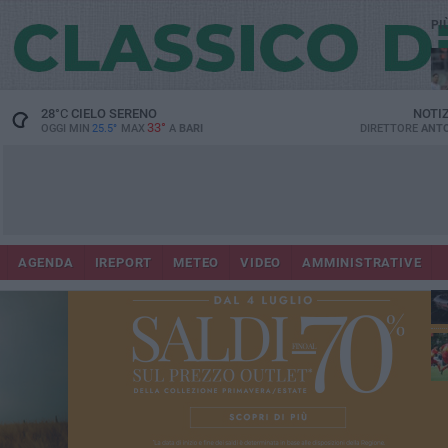
PI
28
°C
CIELO SERENO
NOTI
33°
OGGI MIN
25.5°
MAX
A
BARI
DIRETTORE
ANTO
AGENDA
IREPORT
METEO
VIDEO
AMMINISTRATIVE