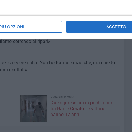
nunciare due calciatori già oggi. Il tema della
PIÙ OPZIONI
ACCETTO
un problema perchè non arrivano i risultati. Quest'anno
ia ci avevano elogiato, poi non siamo riusciti a
tiamo correndo ai ripari».
i per chiedere nulla. Non ho formule magiche, ma chiedo
imi risultati».
7 AGOSTO 2026
Due aggressioni in pochi giorni
tra Bari e Corato: le vittime
hanno 17 anni