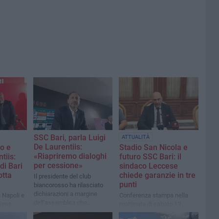
SSC Bari, parla Luigi
ATTUALITÀ
De Laurentiis:
io e
Stadio San Nicola e
«Riapriremo dialoghi
tiis:
futuro SSC Bari: il
per cessione»
di Bari
sindaco Leccese
otta
chiede garanzie in tre
Il presidente del club
punti
biancorosso ha rilasciato
dichiarazioni a margine
a Napoli e
Conferenza stampa nella
dell'assemblea che
iese.
mattinata di sabato 13
eleggerà il presidente FIGC
to sulla
giugno. Ma per l'iscrizione al