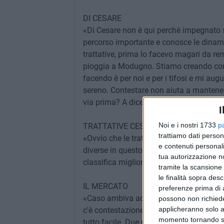
DI CESARE
«Di Cesare non è qui perchè impegnato 
percorso importante e conosce le dinamic
trattative, prima lo facevo magari da rem
pioggia a Modugno. Stiamo creando compa
facendo è per noi e per i tifosi e mi aug
sereno. Contestare non aiuta a mantenere
via prima? A dicembre stava lavorando c
I
Noi e i nostri 1733
p
TRATTATIVE CESSIONE CLUB
trattiamo dati person
«Ovvio che le trattative in una situazio
e contenuti personali
diverse in questo momento e dobbiamo in
tua autorizzazione no
classifica migliore».
tramite la scansione 
le finalità sopra des
IL MERCATO
preferenze prima di 
«Caso ambiva ad una squadra diversa e n
possono non richieder
applicheranno solo a
c'è contestazione. Ci sono altri che vog
momento tornando su 
tutto facile. Due mesi fa l'area tecnica 