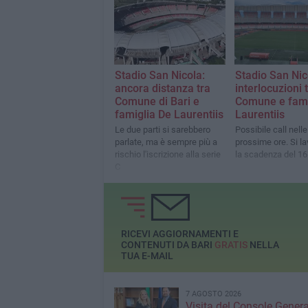
cessione di Caprile
plusvalenze e sui b
club biancorosso
Stadio San Nicola:
Stadio San Nic
ancora distanza tra
interlocuzioni 
Comune di Bari e
Comune e fami
famiglia De Laurentiis
Laurentiis
Le due parti si sarebbero
Possibile call nelle
parlate, ma è sempre più a
prossime ore. Si la
rischio l'iscrizione alla serie
la scadenza del 16
C
RICEVI AGGIORNAMENTI E
CONTENUTI DA BARI
GRATIS
NELLA
TUA E-MAIL
7 AGOSTO 2026
Visita del Console Genera