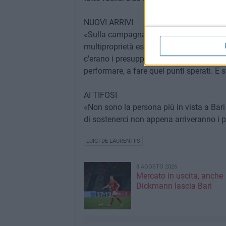
NUOVI ARRIVI
«Sulla campagna ci dispiace non poter an
multiproprietà esiste dal 2018 ed ora è 
c'erano i presupposti per far bene, i med
performare, a fare quei punti sperati. E s
AI TIFOSI
«Non sono la persona più in vista a Bar
di sostenerci non appena arriveranno i pr
LUIGI DE LAURENTIIS
8 AGOSTO 2026
Mercato in uscita, anche
Dickmann lascia Bari