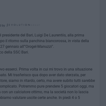
d by
presidente del Bari, Luigi De Laurentiis, alla prima
il ritorno sulla panchina biancorossa, in vista della
 27 gennaio all'"Orogel-Manuzzi".
co della SSC Bari.
vo esserci. Prima volta in cui mi trovo in una situazione
nato. Mi trasferisco qua dopo aver dato sterzata, per
tore, siamo in ritardo, certo, ma avere subito tutti sarebbe
omplicato. Potremmo pure prendere 5 giocatori oggi, ma
a con un calciatore ottimo, ma la società non lo lascia
bbiamo valutare uscite certe anche. In piedi 4 o 5