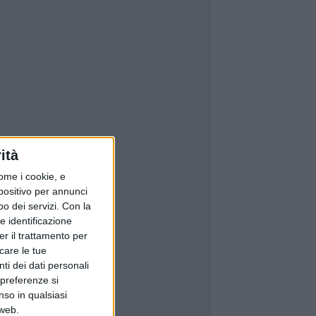
ità
ome i cookie, e
spositivo per annunci
o dei servizi.
Con la
e identificazione
er il trattamento per
icare le tue
ti dei dati personali
 preferenze si
nso in qualsiasi
 web.