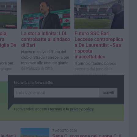
 ed altre
campionato resta
ilanci del
pochissimo tempo
ola,
La storia infinita: LDL
Futuro SSC Bari,
tra
controbatte al sindaco
Leccese controreplica
glia De
di Bari
a De Laurentiis: «Sua
risposta
Nuova missiva diffusa dal
inaccettabile»
club di Strada Torrebella per
replicare alle accuse giunte
vora per
Il primo cittadino barese
da Palazzo di Città
 giugno
seccato dal tono della
missiva di Luigi De
Laurentiis
Iscriviti alla Newsletter
Iscriviti
Iscrivendoti accetti i
termini
e la
privacy policy
7 AGOSTO 2026
le degli
Serie C, scossone nel girone C: il