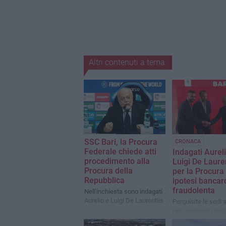
Altri contenuti a tema
SSC Bari, la Procura
CRONACA
Federale chiede atti
Indagati Aurel
procedimento alla
Luigi De Lauren
Procura della
per la Procura 
Repubblica
ipotesi bancar
fraudolenta
Nell'inchiesta sono indagati
Aurelio e Luigi De Laurentiis
Perquisite le sedi 
nel capoluogo pugl
Riflettori innanzitut