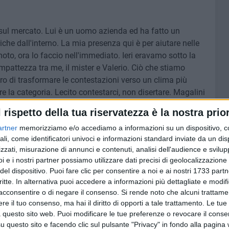
sul mercato. Lui è un uomo azienda ed ha fatto un
he dall'interno. La mia presenza qui è per aiutare nelle
oto, ora lo faccio nell'immediato. Ieri eravamo sotto la
ttezza tra me, il mister e Valerio. Ciò che stiamo
uro di trasformare le contestazioni verso un clima più
 la categoria. Lecito contestarci, non disertare. Magalini
on Vivarini, impossibile andasse via».
l rispetto della tua riservatezza è la nostra prior
artner
memorizziamo e/o accediamo a informazioni su un dispositivo, c
ali, come identificatori univoci e informazioni standard inviate da un di
ne così non chiara possono rallentare. Ci sono volontà
zzati, misurazione di annunci e contenuti, analisi dell'audience e svilupp
trecciarle. Ora conta il campo e tornare ad una
i e i nostri partner possiamo utilizzare dati precisi di geolocalizzazione 
del dispositivo. Puoi fare clic per consentire a noi e ai nostri 1733 partn
critte. In alternativa puoi accedere a informazioni più dettagliate e modif
acconsentire o di negare il consenso.
Si rende noto che alcuni trattamen
elle scelte ci sta. Qualcuno può non voler venire perchè
e il tuo consenso, ma hai il diritto di opporti a tale trattamento. Le tue
 questo sito web. Puoi modificare le tue preferenze o revocare il conse
liono venire. Tempistiche ritorno Longo? Col senno di poi è
questo sito e facendo clic sul pulsante "Privacy" in fondo alla pagina
decise diversamente».