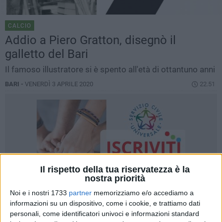
CALCIO
Addio a Piero Gratton, disegnò il
galletto del Bari
Il famoso illustratore si è spento all'età di ottantuno anni
BARI -
VENERDÌ 3 APRILE 2020
22.51
Il rispetto della tua riservatezza è la
nostra priorità
Noi e i nostri 1733
partner
memorizziamo e/o accediamo a
informazioni su un dispositivo, come i cookie, e trattiamo dati
personali, come identificatori univoci e informazioni standard