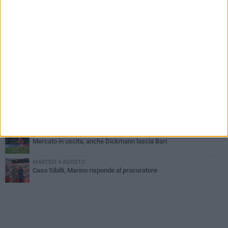
PIÙ LETTI QUESTA SETTIMANA
MARTEDÌ 4 AGOSTO
SSC Bari, scoppia definitivamente il caso Sibilli
VENERDÌ 7 AGOSTO
Sabato 8 agosto amichevole tra Bari e Gravina
VENERDÌ 7 AGOSTO
Serie C, scossone nel girone C: il Catania verso la penalizzazione
MARTEDÌ 4 AGOSTO
Mercato in uscita, sirene rumene per Matthias Verreth
SABATO 8 AGOSTO
Mercato in uscita, anche Dickmann lascia Bari
MARTEDÌ 4 AGOSTO
Caso Sibilli, Marino risponde al procuratore