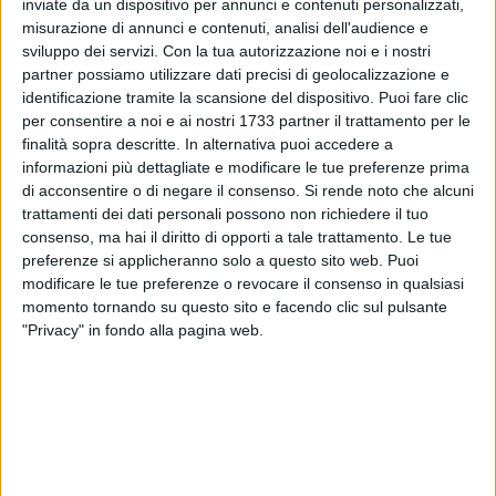
inviate da un dispositivo per annunci e contenuti personalizzati,
misurazione di annunci e contenuti, analisi dell'audience e
262
sviluppo dei servizi.
Con la tua autorizzazione noi e i nostri
partner possiamo utilizzare dati precisi di geolocalizzazione e
identificazione tramite la scansione del dispositivo. Puoi fare clic
per consentire a noi e ai nostri 1733 partner il trattamento per le
È morto all'età di ottantuno anni il famoso disegnatore Piero
finalità sopra descritte. In alternativa puoi accedere a
Gratton, uno dei personaggi che hanno cambiato
informazioni più dettagliate e modificare le tue preferenze prima
l'iconografia della storia del Bari calcio. Gratton, infatti, fu
di acconsentire o di negare il consenso.
Si rende noto che alcuni
trattamenti dei dati personali possono non richiedere il tuo
l'ideatore del celebre galletto obliquo che sarebbe stato
consenso, ma hai il diritto di opporti a tale trattamento. Le tue
simbolo del club biancorosso per oltre trent'anni.
preferenze si applicheranno solo a questo sito web. Puoi
modificare le tue preferenze o revocare il consenso in qualsiasi
Nella sua carriera Gratton disegnò anche altri stemmi
momento tornando su questo sito e facendo clic sul pulsante
zoomorfi per diverse squadre di calcio. Tra i più celebri il
"Privacy" in fondo alla pagina web.
lupetto della Roma, l'aquila della Lazio e il delfino del
Pescara.
8 AGOSTO 2026
Amichevole, Bari-Gravina finisce 2-0