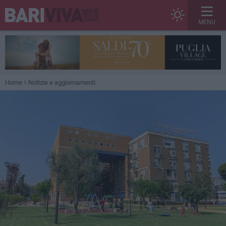
MENU
Home
Notizie e aggiornamenti