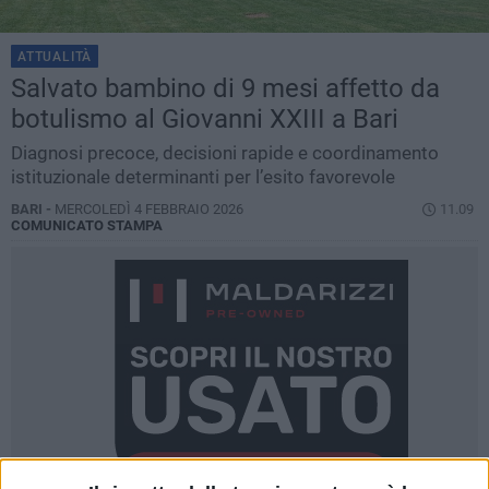
ATTUALITÀ
Salvato bambino di 9 mesi affetto da
botulismo al Giovanni XXIII a Bari
Diagnosi precoce, decisioni rapide e coordinamento
istituzionale determinanti per l’esito favorevole
BARI -
MERCOLEDÌ 4 FEBBRAIO 2026
11.09
COMUNICATO STAMPA