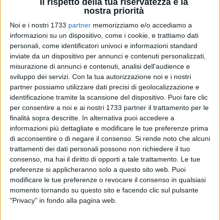
Il rispetto della tua riservatezza è la
nostra priorità
Noi e i nostri 1733
partner
memorizziamo e/o accediamo a
informazioni su un dispositivo, come i cookie, e trattiamo dati
1
personali, come identificatori univoci e informazioni standard
inviate da un dispositivo per annunci e contenuti personalizzati,
misurazione di annunci e contenuti, analisi dell'audience e
sviluppo dei servizi.
Con la tua autorizzazione noi e i nostri
È
fuori pericolo un bambino di 9 mesi
arrivato in condizioni
partner possiamo utilizzare dati precisi di geolocalizzazione e
critiche all'ospedale pediatrico
Giovanni XXIII di Bari
per una
identificazione tramite la scansione del dispositivo. Puoi fare clic
grave insufficienza respiratoria legata a un sospetto
caso di
per consentire a noi e ai nostri 1733 partner il trattamento per le
botulismo
. Il piccolo, trasferito d'urgenza da Cerignola nella
finalità sopra descritte. In alternativa puoi accedere a
notte tra l'11 e il 12 gennaio, è attualmente ricoverato con
informazioni più dettagliate e modificare le tue preferenze prima
prognosi favorevole dopo l'attivazione tempestiva di un
di acconsentire o di negare il consenso.
Si rende noto che alcuni
percorso clinico altamente specialistico.
trattamenti dei dati personali possono non richiedere il tuo
consenso, ma hai il diritto di opporti a tale trattamento. Le tue
preferenze si applicheranno solo a questo sito web. Puoi
Il bambino è giunto in ospedale già intubato ed è stato preso
modificare le tue preferenze o revocare il consenso in qualsiasi
in carico senza soluzione di continuità dall'équipe di
momento tornando su questo sito e facendo clic sul pulsante
rianimazione del Giovanni XXIII, che ha garantito la
"Privacy" in fondo alla pagina web.
stabilizzazione nelle fasi più critiche dell'emergenza.