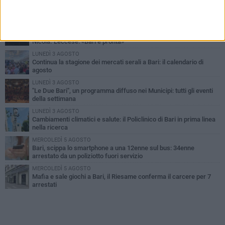
PIÙ LETTI QUESTA SETTIMANA
LUNEDÌ 3 AGOSTO
UEFA Euro 2032, formalizzata la disponibilità dello Stadio San
Nicola. Leccese: «Bari è pronta»
LUNEDÌ 3 AGOSTO
Continua la stagione dei mercati serali a Bari: il calendario di
agosto
LUNEDÌ 3 AGOSTO
"Le Due Bari", un programma diffuso nei Municipi: tutti gli eventi
della settimana
LUNEDÌ 3 AGOSTO
Cambiamenti climatici e salute: il Policlinico di Bari in prima linea
nella ricerca
MERCOLEDÌ 5 AGOSTO
Bari, scippa lo smartphone a una 12enne sul bus: 34enne
arrestato da un poliziotto fuori servizio
MERCOLEDÌ 5 AGOSTO
Mafia e sale giochi a Bari, il Riesame conferma il carcere per 7
arrestati