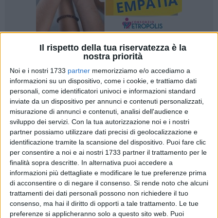
Il rispetto della tua riservatezza è la
nostra priorità
Noi e i nostri 1733
partner
memorizziamo e/o accediamo a
informazioni su un dispositivo, come i cookie, e trattiamo dati
Due malformazioni cardiache pediatriche sono state trattate
personali, come identificatori univoci e informazioni standard
inviate da un dispositivo per annunci e contenuti personalizzati,
con successo al Giovanni XXIII di Bari. Un bambino di 7 anni
misurazione di annunci e contenuti, analisi dell'audience e
è stato sottoposto a intervento cardiochirurgico per la
sviluppo dei servizi.
Con la tua autorizzazione noi e i nostri
correzione di un drenaggio venoso anomalo polmonare
partner possiamo utilizzare dati precisi di geolocalizzazione e
parziale. Si tratta di una malformazione congenita che altera
identificazione tramite la scansione del dispositivo. Puoi fare clic
il normale flusso del sangue tra cuore e polmoni e se non
per consentire a noi e ai nostri 1733 partner il trattamento per le
trattato può causare scompenso cardiaco. L'intervento è
finalità sopra descritte. In alternativa puoi accedere a
stato eseguito dall'equipe guidata dal prof. Massimo
informazioni più dettagliate e modificare le tue preferenze prima
di acconsentire o di negare il consenso.
Si rende noto che alcuni
Padalino, direttore dell'unità operativa dipartimentale di
trattamenti dei dati personali possono non richiedere il tuo
cardiopatie congenite dell'azienda ospedaliero-universitaria
consenso, ma hai il diritto di opporti a tale trattamento. Le tue
barese, e dal cardiochirurgo pediatrico Giuseppe Scrascia
preferenze si applicheranno solo a questo sito web. Puoi