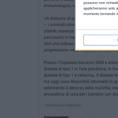
possono non richieder
immunologico, oltre a un costante suppo
applicheranno solo a
momento tornando su 
«A distanza di quattro mesi dalla concl
–
i controlli clinici hanno evidenziato
stabile, assenza di necessità di terapia i
pancreatici e mantenimento della funzio
Dati che indicano una stabilizzazione 
progressione verso il diabete clinicame
Presso l'Ospedale Giovanni XXIII è attiv
diabete di tipo 1 in fase preclinica, in l
diabete di tipo 1 e celiachia. Il diabete 
ma oggi sono disponibili strumenti in gr
rallentando il decorso della malattia, m
prospettiva di cura per i bambini con di
OSPEDALE GIOVANNI XXIII