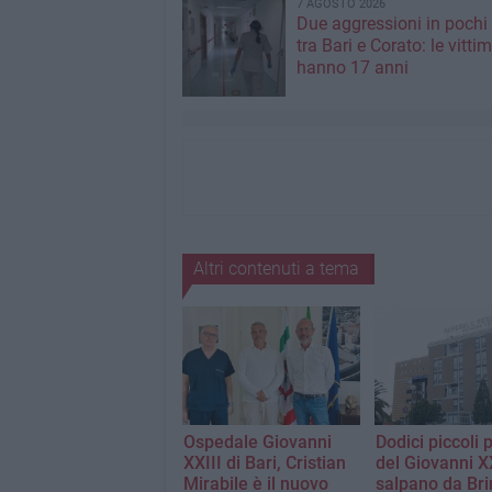
7 AGOSTO 2026
Due aggressioni in pochi 
tra Bari e Corato: le vitti
hanno 17 anni
Altri contenuti a tema
Ospedale Giovanni
Dodici piccoli 
XXIII di Bari, Cristian
del Giovanni X
Mirabile è il nuovo
salpano da Bri