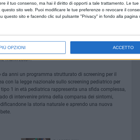
e il tuo consenso, ma hai il diritto di opporti a tale trattamento. Le tue
rto psicologico al bambino e alla sua famiglia.
 questo sito web. Puoi modificare le tue preferenze o revocare il conse
questo sito e facendo clic sul pulsante "Privacy" in fondo alla pagina
usione del trattamento
– aggiunge la dottoressa
Piccinno
 un quadro estremamente incoraggiante: normoglicemia
nsulinica, riduzione del titolo degli autoanticorpi
ne beta-cellulare con produzione endogena di insulina.
PIÙ OPZIONI
ACCETTO
del processo autoimmune e un rallentamento della
nte manifesto».
o da anni un programma strutturato di screening per il
inea con la legge nazionale sullo screening pediatrico per
di tipo 1 in età pediatrica rappresenta una sfida complessa,
ado di intervenire prima della comparsa dei sintomi,
odificandone la storia naturale e aprendo una nuova
abete.