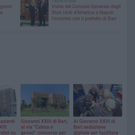
7 AGOSTO 2026
giorni
Visita del Console Generale degli
me
Stati Uniti d’America a Napoli:
l'incontro con il prefetto di Bari
pazienti
Giovanni XXIII di Bari,
Al Giovanni XXIII di
XIII
al via “Calma e
Bari sedazione
ndisi su
gesso”: concorso per
digitale per facilitare