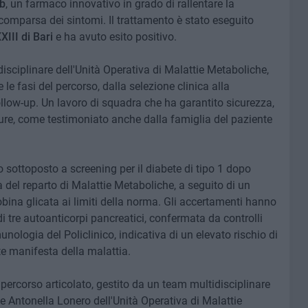
b
, un farmaco innovativo in grado di rallentare la
comparsa dei sintomi. Il trattamento è stato eseguito
XIII di Bari
e ha avuto esito positivo.
isciplinare dell'Unità Operativa di Malattie Metaboliche,
le fasi del percorso, dalla selezione clinica alla
llow-up. Un lavoro di squadra che ha garantito sicurezza,
re, come testimoniato anche dalla famiglia del paziente
to sottoposto a screening per il diabete di tipo 1 dopo
 del reparto di Malattie Metaboliche, a seguito di un
obina glicata ai limiti della norma. Gli accertamenti hanno
di tre autoanticorpi pancreatici, confermata da controlli
nologia del Policlinico, indicativa di un elevato rischio di
e manifesta della malattia.
percorso articolato, gestito da un team multidisciplinare
 e Antonella Lonero dell'Unità Operativa di Malattie