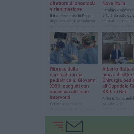
direttore di anestesia
Nave Italia
e rianimazione
Bambini e adolesc
affetti da patologi
Il medico rientra in Puglia
reumatologiche e
dopo una lunga esperienza
nefrologiche croni
professionale tra Francia e
partiranno domani
Qatar. Sanguedolce: «La
dall'Ospedale Giov
nomina rafforza le
per raggiungere il p
competenze specialistiche
Brindisi
e si inserisce nella strategia
di valorizzazione del polo
pediatrico»
Ripresa della
Alberto Ratta è
cardiochirurgia
nuovo direttor
pediatrica al Giovanni
Chirurgia pedi
XXIII: eseguiti con
all'Ospedale G
successo altri due
XXIII di Bari
interventi
Antonio Sanguedol
«Strategia di
L’obiettivo è quello di
consolidamento del
ricostruire un’attività stabile
specialità pediatri
e strutturata