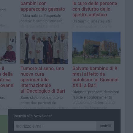
bambini con
le cure delle persone
apparecchio gessato
con disturbo dello
enti
spettro autistico
e
L’idea nata dall'ospedale
barese è stata promossa
Un team di anestesisti
che
dalla Società Italiana di
specializzato utilizza la
Ortopedia e Traumatologia
realtà virtuale con
anni XXIII
Pediatrica (Sitop) a livello
applicazioni dedicate per i
orto di
nazionale ed estesa a tutti i
pazienti fragili e con
centri pediatrici.
disabilità intellettive
 il
Tumore al seno, una
Salvato bambino di 9
e della
nuova cura
mesi affetto da
atrica
sperimentale
botulismo al Giovanni
iovanni
internazionale
XXIII a Bari
all'Oncologico di Bari
Diagnosi precoce, decisioni
rapide e coordinamento
ce:
Sono state selezionate le
istituzionale determinanti
prime due pazienti da
per l’esito favorevole
le alte
includere nello studio clinico
che»
Iscriviti alla Newsletter
Iscriviti