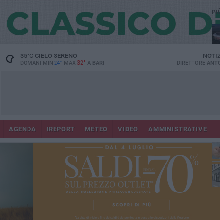
PI
Lec
35
°C
CIELO SERENO
NOTI
32°
DOMANI MIN
24°
MAX
A
BARI
DIRETTORE
ANTO
AGENDA
IREPORT
METEO
VIDEO
AMMINISTRATIVE
ri
fuo