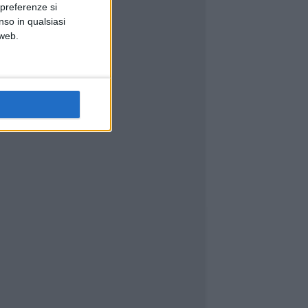
 preferenze si
nso in qualsiasi
 web.