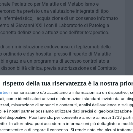
onale Pediatrico per Malattie del Metabolismo e
percorso ha previsto una valutazione integrata di tipo
e infermieristico, l'acquisizione di un consenso informato
erno al Giovanni XXIII con il Laboratorio di Patologia
orretta definizione e attuazione dell'iter terapeutico.
o di somministrazione endovenosa di teplizumab della
ro ordinario e day hospital presso il reparto di Malattie
sibile grazie a un programma di accesso controllato a
 disponibilità clinica, previa autorizzazione del Comitato
l rispetto della tua riservatezza è la nostra prior
l'evoluzione del diabete di tipo 1 fino alla necessità della
artner
memorizziamo e/o accediamo a informazioni su un dispositivo, c
a
Elvira Piccinno
–
oggi, grazie a terapie innovative come
ali, come identificatori univoci e informazioni standard inviate da un di
o prezioso, offrendo ai bambini e alle loro famiglie anni
zzati, misurazione di annunci e contenuti, analisi dell'audience e svilupp
anifesta».
i e i nostri partner possiamo utilizzare dati precisi di geolocalizzazione 
del dispositivo. Puoi fare clic per consentire a noi e ai nostri 1733 partn
critte. In alternativa puoi accedere a informazioni più dettagliate e modif
en tollerata, senza eventi avversi significativi. L'intero
acconsentire o di negare il consenso.
Si rende noto che alcuni trattamen
ento monitoraggio clinico, laboratoristico e