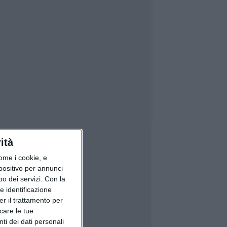
ità
ome i cookie, e
spositivo per annunci
o dei servizi.
Con la
e identificazione
er il trattamento per
icare le tue
ti dei dati personali