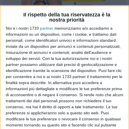
Il rispetto della tua riservatezza è la
nostra priorità
16
Noi e i nostri 1733
partner
memorizziamo e/o accediamo a
informazioni su un dispositivo, come i cookie, e trattiamo dati
personali, come identificatori univoci e informazioni standard
Primark, il rivenditore di moda internazionale, inaugurerà
inviate da un dispositivo per annunci e contenuti personalizzati,
misurazione di annunci e contenuti, analisi dell'audience e
martedì 31 gennaio il suo attesissimo punto vendita di Bari,
sviluppo dei servizi.
Con la tua autorizzazione noi e i nostri
il primo store nella regione Puglia.
partner possiamo utilizzare dati precisi di geolocalizzazione e
identificazione tramite la scansione del dispositivo. Puoi fare clic
Situato all'interno del centro commerciale Casamassima, il
per consentire a noi e ai nostri 1733 partner il trattamento per le
negozio Primark rappresenterà il 14° punto vendita del
finalità sopra descritte. In alternativa puoi accedere a
retailer in Italia e il 4° nel Sud Italia – insieme agli store di
informazioni più dettagliate e modificare le tue preferenze prima
Catania e Chieti, entrambi inaugurati lo scorso anno, e di
di acconsentire o di negare il consenso.
Si rende noto che alcuni
trattamenti dei dati personali possono non richiedere il tuo
Caserta, che ha aperto poco prima di Natale. Inoltre, questo
consenso, ma hai il diritto di opporti a tale trattamento. Le tue
nuovo punto vendita creerà oltre 150 nuovi posti di lavoro a
preferenze si applicheranno solo a questo sito web. Puoi
livello locale.
modificare le tue preferenze o revocare il consenso in qualsiasi
Con una superficie commerciale di 4.450 metri quadrati,
momento tornando su questo sito e facendo clic sul pulsante