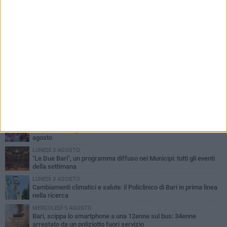
PIÙ LETTI QUESTA SETTIMANA
LUNEDÌ 3 AGOSTO
UEFA Euro 2032, formalizzata la disponibilità dello Stadio San
Nicola. Leccese: «Bari è pronta»
LUNEDÌ 3 AGOSTO
Continua la stagione dei mercati serali a Bari: il calendario di
agosto
LUNEDÌ 3 AGOSTO
"Le Due Bari", un programma diffuso nei Municipi: tutti gli eventi
della settimana
LUNEDÌ 3 AGOSTO
Cambiamenti climatici e salute: il Policlinico di Bari in prima linea
nella ricerca
MERCOLEDÌ 5 AGOSTO
Bari, scippa lo smartphone a una 12enne sul bus: 34enne
arrestato da un poliziotto fuori servizio