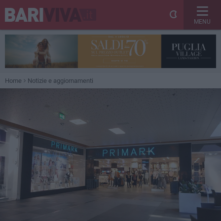
MENU
Home
Notizie e aggiornamenti