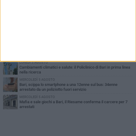
PIÙ LETTI QUESTA SETTIMANA
LUNEDÌ 3 AGOSTO
UEFA Euro 2032, formalizzata la disponibilità dello Stadio San
Nicola. Leccese: «Bari è pronta»
LUNEDÌ 3 AGOSTO
Continua la stagione dei mercati serali a Bari: il calendario di
agosto
LUNEDÌ 3 AGOSTO
"Le Due Bari", un programma diffuso nei Municipi: tutti gli eventi
della settimana
LUNEDÌ 3 AGOSTO
Cambiamenti climatici e salute: il Policlinico di Bari in prima linea
nella ricerca
MERCOLEDÌ 5 AGOSTO
Bari, scippa lo smartphone a una 12enne sul bus: 34enne
arrestato da un poliziotto fuori servizio
MERCOLEDÌ 5 AGOSTO
Mafia e sale giochi a Bari, il Riesame conferma il carcere per 7
arrestati