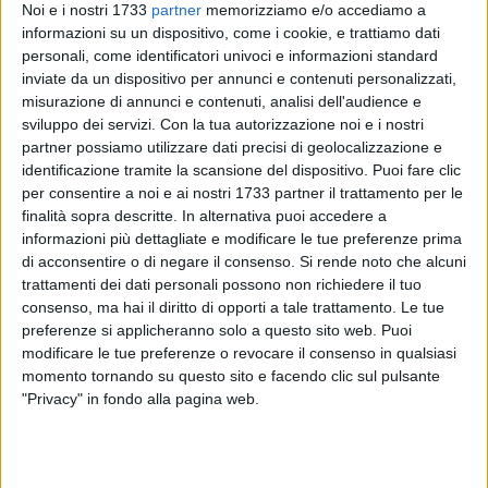
Noi e i nostri 1733
partner
memorizziamo e/o accediamo a
informazioni su un dispositivo, come i cookie, e trattiamo dati
personali, come identificatori univoci e informazioni standard
inviate da un dispositivo per annunci e contenuti personalizzati,
misurazione di annunci e contenuti, analisi dell'audience e
4
sviluppo dei servizi.
Con la tua autorizzazione noi e i nostri
partner possiamo utilizzare dati precisi di geolocalizzazione e
identificazione tramite la scansione del dispositivo. Puoi fare clic
per consentire a noi e ai nostri 1733 partner il trattamento per le
I
Carabinieri del NAS di Bari
hanno effettuato controlli
finalità sopra descritte. In alternativa puoi accedere a
all'interno di un noto
centro commerciale dell'area nord del
informazioni più dettagliate e modificare le tue preferenze prima
capoluogo pugliese
, dove è stata disposta la
sospensione
di acconsentire o di negare il consenso.
Si rende noto che alcuni
immediata di un'attività di ristorazione
a causa di
gravi
trattamenti dei dati personali possono non richiedere il tuo
consenso, ma hai il diritto di opporti a tale trattamento. Le tue
carenze igienico-sanitarie
.
preferenze si applicheranno solo a questo sito web. Puoi
modificare le tue preferenze o revocare il consenso in qualsiasi
La verifica è stata eseguita con il supporto del
personale del
momento tornando su questo sito e facendo clic sul pulsante
SIAN
(Servizio Igiene degli Alimenti e della Nutrizione)
"Privacy" in fondo alla pagina web.
dell'ASL Bari-Area Nord
, che ha confermato la presenza di
un
'infestazione da blatte
all'interno dei locali del punto
ristoro. Le condizioni riscontrate durante il controllo sono