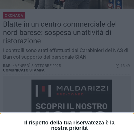
CRONACA
Blatte in un centro commerciale del
nord barese: sospesa un'attività di
ristorazione
I controlli sono stati effettuati dai Carabinieri del NAS di
Bari col supporto del personale SIAN
BARI -
VENERDÌ 3 OTTOBRE 2025
13.49
COMUNICATO STAMPA
Il rispetto della tua riservatezza è la
nostra priorità