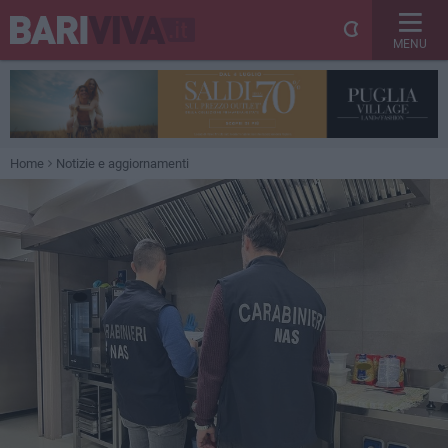
MENU
Home
Notizie e aggiornamenti