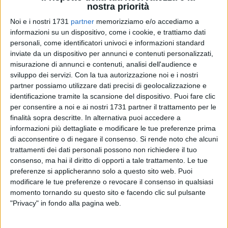
nostra priorità
Noi e i nostri 1731
partner
memorizziamo e/o accediamo a
informazioni su un dispositivo, come i cookie, e trattiamo dati
personali, come identificatori univoci e informazioni standard
inviate da un dispositivo per annunci e contenuti personalizzati,
38
misurazione di annunci e contenuti, analisi dell'audience e
sviluppo dei servizi.
Con la tua autorizzazione noi e i nostri
partner possiamo utilizzare dati precisi di geolocalizzazione e
identificazione tramite la scansione del dispositivo. Puoi fare clic
Poco prima dell'alba, i pescatori ripuliscono la sporcizia
per consentire a noi e ai nostri 1731 partner il trattamento per le
abbandonata sul molo Sant'Antonio, ai piedi del fortino di
finalità sopra descritte. In alternativa puoi accedere a
Bari vecchia. La scena è stata immortalata questa mattina
informazioni più dettagliate e modificare le tue preferenze prima
di acconsentire o di negare il consenso.
Si rende noto che alcuni
presto dalla consigliera d'opposizione e candidata sindaco
trattamenti dei dati personali possono non richiedere il tuo
Irma Melini, con un video in diretta postato sul suo profilo
consenso, ma hai il diritto di opporti a tale trattamento. Le tue
Facebook.
preferenze si applicheranno solo a questo sito web. Puoi
modificare le tue preferenze o revocare il consenso in qualsiasi
«La cosa grave - dice la consigliera - è che l'amministrazione
momento tornando su questo sito e facendo clic sul pulsante
comunale non ha recepito la mia denuncia in merito alla
"Privacy" in fondo alla pagina web.
pulizia di questo luogo. A pulire, infatti, sono i marinai
perché Amiu di qui non passa mai. Siamo in uno dei posti