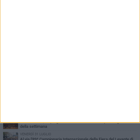
PIÙ LETTI QUESTA SETTIMANA
LUNEDÌ 3 AGOSTO
UEFA Euro 2032, formalizzata la disponibilità dello Stadio San
Nicola. Leccese: «Bari è pronta»
LUNEDÌ 3 AGOSTO
Continua la stagione dei mercati serali a Bari: il calendario di
agosto
LUNEDÌ 3 AGOSTO
"Le Due Bari", un programma diffuso nei Municipi: tutti gli eventi
della settimana
VENERDÌ 31 LUGLIO
Al via l'89ª Campionaria Internazionale della Fiera del Levante di