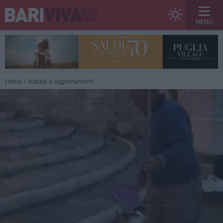
MENU
Home
Notizie e aggiornamenti