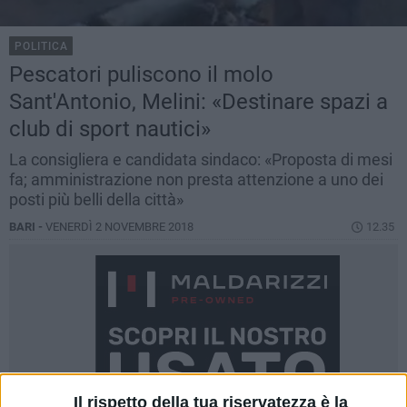
POLITICA
Pescatori puliscono il molo
Sant'Antonio, Melini: «Destinare spazi a
club di sport nautici»
La consigliera e candidata sindaco: «Proposta di mesi
fa; amministrazione non presta attenzione a uno dei
posti più belli della città»
BARI -
VENERDÌ 2 NOVEMBRE 2018
12.35
Il rispetto della tua riservatezza è la